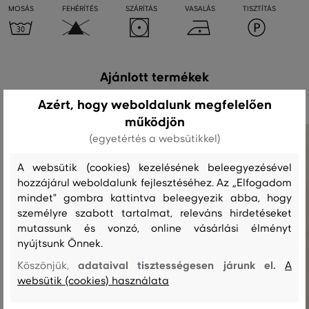
MOSÁS
FEHÉRÍTÉS
SZÁRÍTÁS
VASALÁS
TISZTÍTÁS
Ajánlott termékek
Azért, hogy weboldalunk megfelelően
működjön
(egyetértés a websütikkel)
A websütik (cookies) kezelésének beleegyezésével
hozzájárul weboldalunk fejlesztéséhez. Az „Elfogadom
mindet" gombra kattintva beleegyezik abba, hogy
személyre szabott tartalmat, releváns hirdetéseket
mutassunk és vonzó, online vásárlási élményt
nyújtsunk Önnek.
adataival tisztességesen járunk el.
Köszönjük,
A
websütik (cookies) használata