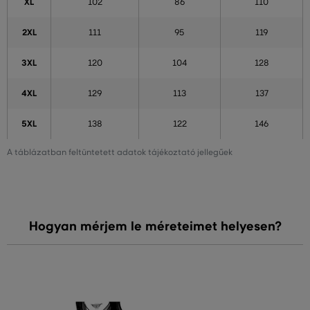
XL
102
86
110
2XL
111
95
119
3XL
120
104
128
4XL
129
113
137
5XL
138
122
146
A táblázatban feltüntetett adatok tájékoztató jellegűek
Hogyan mérjem le méreteimet helyesen?