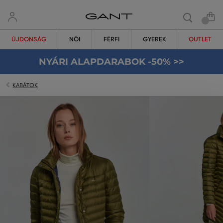
ÚJDONSÁG
NŐI
FÉRFI
GYEREK
OUTLET
NYÁRI ALAPDARABOK -50% >>
KABÁTOK