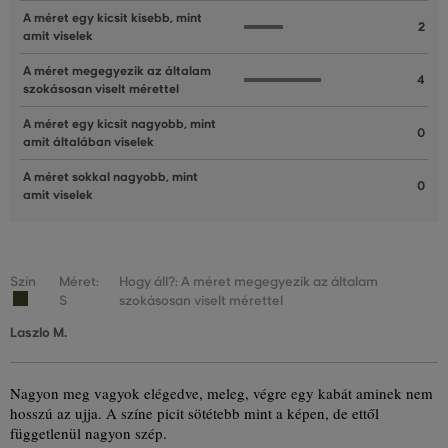
A méret egy kicsit kisebb, mint
2
amit viselek
A méret megegyezik az általam
4
szokásosan viselt mérettel
A méret egy kicsit nagyobb, mint
0
amit általában viselek
A méret sokkal nagyobb, mint
0
amit viselek
Szín
Méret:
Hogy áll?: A méret megegyezik az általam
S
szokásosan viselt mérettel
Laszlo M.
Nagyon meg vagyok elégedve, meleg, végre egy kabát aminek nem
hosszú az ujja. A színe picit sötétebb mint a képen, de ettől
függetlenül nagyon szép.