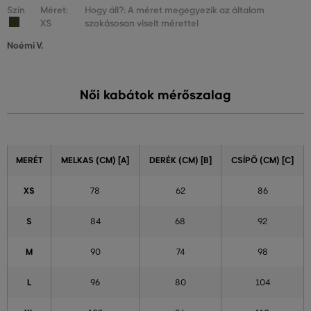
Szín
Méret:
Hogy áll?: A méret megegyezik az általam
XS
szokásosan viselt mérettel
Noémi V.
Női kabátok mérőszalag
MERÉT
MELKAS (CM) [A]
DERÉK (CM) [B]
CSÍPŐ (CM) [C]
XS
78
62
86
S
84
68
92
M
90
74
98
L
96
80
104