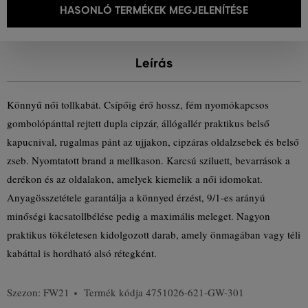
HASONLÓ TERMÉKEK MEGJELENÍTÉSE
Leírás
Könnyű női tollkabát. Csípőig érő hossz, fém nyomókapcsos
gombolópánttal rejtett dupla cipzár, állógallér praktikus belső
kapucnival, rugalmas pánt az ujjakon, cipzáras oldalzsebek és belső
zseb. Nyomtatott brand a mellkason. Karcsú sziluett, bevarrások a
derékon és az oldalakon, amelyek kiemelik a női idomokat.
Anyagösszetétele garantálja a könnyed érzést, 9/1-es arányú
minőségi kacsatollbélése pedig a maximális meleget. Nagyon
praktikus tökéletesen kidolgozott darab, amely önmagában vagy téli
kabáttal is hordható alsó rétegként.
Szezon: FW21
Termék kódja
4751026-621-GW-301