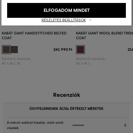
ELFOGADOM MINDET
RÉSZLETES BEÁLLÍTÁSOK
KABÁT GANT HANDSTITCHED BELTED
KABÁT GANT WOOL BLEND TRE
COAT
COAT
241 990 Ft
21
Elérhető méretek:
Elérhető méretek:
XS
,
S
,
M
,
L
,
XL
XS
,
S
,
M
,
L
Recenziók
ÜGYFELEINKNEK ÁLTAL ÉRTÉKELT MÉRETEK
A méret sokkal kisebb, mint amit
2
viselek