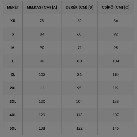
MERÉT
MELKAS (CM) [A]
DERÉK (CM) [B]
CSÍPŐ (CM) [C]
XS
78
62
86
S
84
68
92
M
90
74
98
L
96
80
104
XL
102
86
110
2XL
111
95
119
3XL
120
104
128
4XL
129
113
137
5XL
138
122
146