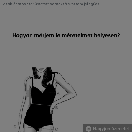
A táblázatban feltüntetett adatok tájékoztató jellegűek
Hogyan mérjem le méreteimet helyesen?
Hagyjon üzenetet