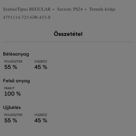
Szabás/Típus
REGULAR
Szezon: PS24
Termék kódja
4751114-723-GW-433-S
Összetétel
bélésanyag
POLIÉSZTER
VISZKÓZ
55 %
45 %
felső anyag
PAMUT
100 %
ujjbélés
POLIÉSZTER
VISZKÓZ
55 %
45 %