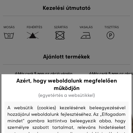
Kezelési útmutató
MOSÁS
FEHÉRÍTÉS
SZÁRÍTÁS
VASALÁS
TISZTÍTÁS
Ajánlott termékek
Már csak
5 nap
az akció végéig
Már csak
5 nap
az akci
Azért, hogy weboldalunk megfelelően
működjön
(egyetértés a websütikkel)
A websütik (cookies) kezelésének beleegyezésével
hozzájárul weboldalunk fejlesztéséhez. Az „Elfogadom
mindet" gombra kattintva beleegyezik abba, hogy
személyre szabott tartalmat, releváns hirdetéseket