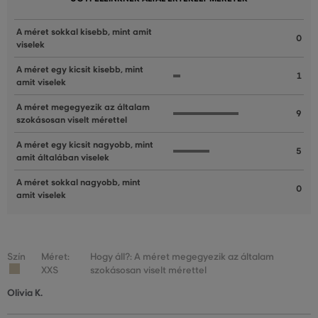
A méret sokkal kisebb, mint amit
0
viselek
A méret egy kicsit kisebb, mint
1
amit viselek
A méret megegyezik az általam
9
szokásosan viselt mérettel
A méret egy kicsit nagyobb, mint
5
amit általában viselek
A méret sokkal nagyobb, mint
0
amit viselek
Szín
Méret:
Hogy áll?: A méret megegyezik az általam
XXS
szokásosan viselt mérettel
Olivia K.