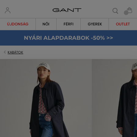
ÚJDONSÁG
NŐI
FÉRFI
GYEREK
OUTLET
NYÁRI ALAPDARABOK -50% >>
KABÁTOK