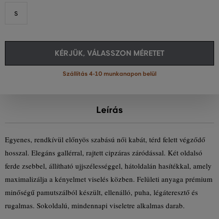
S
KÉRJÜK, VÁLASSZON MÉRETET
Szállítás 4-10 munkanapon belül
Leírás
Egyenes, rendkívül előnyös szabású női kabát, térd felett végződő
hosszal. Elegáns gallérral, rajtett cipzáras záródással. Két oldalsó
ferde zsebbel, állítható ujjszélességgel, hátoldalán hasítékkal, amely
maximalizálja a kényelmet viselés közben. Felületi anyaga prémium
minőségű pamutszálból készült, ellenálló, puha, légáteresztő és
rugalmas. Sokoldalú, mindennapi viseletre alkalmas darab.