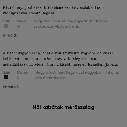
Kiváló anyagból készült, tökéletes szabásvonalakkal és
kidolgozással. Imádni fogom.
Szín
Méret:
Hogy áll?: A méret megegyezik az általam
M
szokásosan viselt mérettel
Anikó G.
A kabát nagyon szép, pont olyan amilyenre vágyom, de vissza
kellett vinnem, mert a méret nagy volt. Megnéztem a
mérettáblázatot... Most várom a kisebb méretet. Remélem jó lesz.
Szín
Méret:
Hogy áll?: A méret egy kicsit nagyobb, mint amit
XL
általában viselek
Sarolta S.
Női kabátok mérőszalag