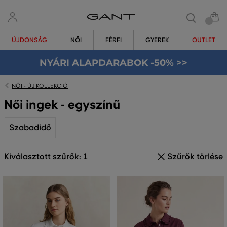
ÚJDONSÁG
NŐI
FÉRFI
GYEREK
OUTLET
NYÁRI ALAPDARABOK -50% >>
NŐI - ÚJ KOLLEKCIÓ
Női ingek - egyszínű
Szabadidő
Kiválasztott szűrők: 1
Szűrők törlése