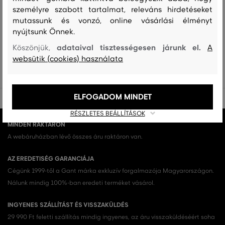
személyre szabott tartalmat, releváns hirdetéseket
Ez még nem minden!
mutassunk és vonzó, online vásárlási élményt
nyújtsunk Önnek.
Az összes megnézése Női ingek (33)
adataival tisztességesen járunk el.
Köszönjük,
A
NŐI INGEK (33)
websütik (cookies) használata
ELFOGADOM MINDET
RÉSZLETES BEÁLLÍTÁSOK
MINDEN RAKTÁRON
A webáruházban lévő összes áru raktáron van.
AZ EREDETISÉG GARANCIÁJA
Cégünk 1999-től a Gant márka exkluzív forgalmazója Magyarországon.
Nálunk mindig 100%-ban eredeti terméket vásárol.
INGYENES SZÁLLÍTÁST ÉS VISSZAKÜLDÉS
29 990 Ft feletti szállítás mindig ingyenes, az áru visszaküldéséért soha