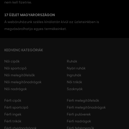
nem kell fizetnie.
17 ÜZLET MAGYARORSZÁGON
A webáruházunk széles kínálatán kívül az üzleteinkben is
megvásárolhatja egyes termékeinket.
KEDVENC KATEGÓRIÁK
Női cipők
Ruhák
Női sportcipő
Nyári ruhák
Női melegítőfelsők
Ingruhák
Női melegítőnadrágok
Női trikók
Női nadrágok
Szoknyák
Férfi cipők
Férfi melegítőfelsők
Férfi sportcipő
Férfi melegítőnadrágok
Férfi ingek
Férfi pulóverek
Férfi trikók
Férfi nadrágok
Férfi rövidnadrágok
Férfi fehérneműk