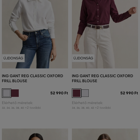
ÚJDONSÁG
ÚJDONSÁG
ING GANT REG CLASSIC OXFORD
ING GANT REG CLASSIC OXFORD
FRILL BLOUSE
FRILL BLOUSE
52 990 Ft
52 990 Ft
Elérhető méretek:
Elérhető méretek:
+2 további
+2 további
32
,
34
,
36
,
38
,
40
34
,
36
,
38
,
40
,
42