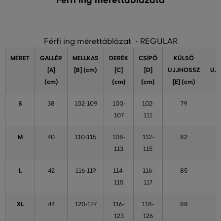
Férfi ing mérettáblázata
Férfi ing mérettáblázat - REGULAR
MÉRET
GALLÉR
MELLKAS
DERÉK
CSÍPŐ
KÜLSŐ
[A]
[B] (cm)
[C]
[D]
UJJHOSSZ
UJ
(cm)
(cm)
(cm)
[E] (cm)
S
38
102-109
100-
102-
79
107
111
M
40
110-115
108-
112-
82
113
115
L
42
116-119
114-
116-
85
115
117
XL
44
120-127
116-
118-
88
123
126