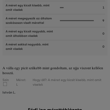
A méret egy kicsit kisebb, mint
1
amit viselek
A méret megegyezik az általam
9
szokásosan viselt mérettel
A méret egy kicsit nagyobb, mint
0
amit általában viselek
A méret sokkal nagyobb, mint
0
amit viselek
A válla egy picit szűkebb mint gondoltam, az ujja viszont kellően
hosszú.
Szín
Méret:
Hogy áll?: A méret egy kicsit kisebb, mint amit
L
viselek
István L.