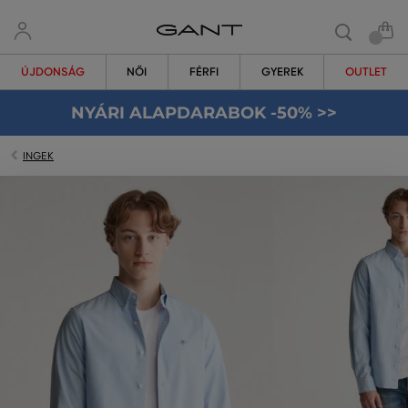
ÚJDONSÁG
NŐI
FÉRFI
GYEREK
OUTLET
NYÁRI ALAPDARABOK -50% >>
INGEK