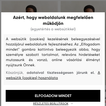
Azért, hogy weboldalunk megfelelően
működjön
(egyetértés a websütikkel)
A websütik (cookies) kezelésének beleegyezésével
hozzájárul weboldalunk fejlesztéséhez. Az „Elfogadom
mindet" gombra kattintva beleegyezik abba, hogy
személyre szabott tartalmat, releváns hirdetéseket
mutassunk és vonzó, online vásárlási élményt
nyújtsunk Önnek.
adataival tisztességesen járunk el.
Köszönjük,
A
websütik (cookies) használata
ING GANT REG GMNT DYED LINEN SS
ING GANT REG GMNT DYED LINE
CAMP SHIRT
ELFOGADOM MINDET
79
+6
55
67 990 Ft
RÉSZLETES BEÁLLÍTÁSOK
47 590 Ft