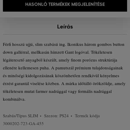
HASONLÓ TERMÉKEK MEGJELENÍTÉSE
Leírás
Férfi hosszú ujjú, slim szabású ing. Ikonikus három gombos button
down gallérral, mellkasán hímzett Gant logóval. Tökéletesen
légáteresztő anyagból készült, amely finom porózus struktúrája
ellenére kellemesen puha. A pamutszál prémium tulajdonságainak
és minőségi kidolgozásának köszönhetően rendkívül kényelmes
érzést garantál viselése közben. A márka időtálló örökzöldje, amely
tökéletesen mutat farmer nadrággal vagy formális nadrággal
kombinálva.
Szabás/Típus
SLIM
Szezon: PS24
Termék kódja
3000202-723-GA-455