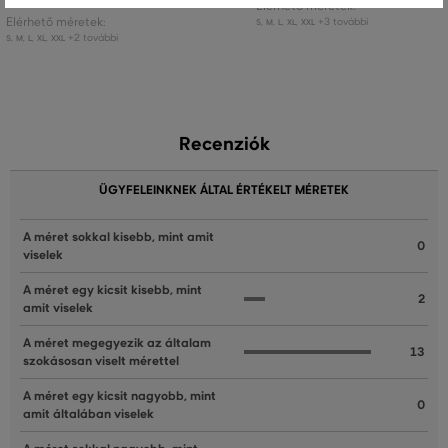
Elérhető méretek:
Elérhető méretek:
+3 további
S
,
M
,
L
,
XL
,
XXL
+2 további
S
,
M
,
L
,
XL
,
XXL
Recenziók
ÜGYFELEINKNEK ÁLTAL ÉRTÉKELT MÉRETEK
A méret sokkal kisebb, mint amit
0
viselek
A méret egy kicsit kisebb, mint
2
amit viselek
A méret megegyezik az általam
13
szokásosan viselt mérettel
A méret egy kicsit nagyobb, mint
0
amit általában viselek