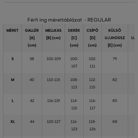
Férfi ing mérettáblázat - REGULAR
MÉRET
GALLÉR
MELLKAS
DERÉK
CSÍPŐ
KÜLSŐ
[A]
[B] (cm)
[C]
[D]
UJJHOSSZ
UJ
(cm)
(cm)
(cm)
[E] (cm)
S
38
102-109
100-
102-
79
107
111
M
40
110-115
108-
112-
82
113
115
L
42
116-119
114-
116-
85
115
117
XL
44
120-127
116-
118-
88
123
126