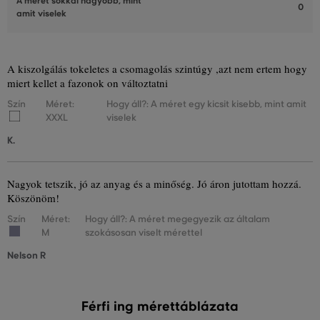
A méret sokkal nagyobb, mint
0
amit viselek
A kiszolgálás tokeletes a csomagolás szintúgy ,azt nem ertem hogy
miert kellet a fazonok on változtatni
Szín
Méret:
Hogy áll?: A méret egy kicsit kisebb, mint amit
XXXL
viselek
K.
Nagyok tetszik, jó az anyag és a minőség. Jó áron jutottam hozzá.
Köszönöm!
Szín
Méret:
Hogy áll?: A méret megegyezik az általam
M
szokásosan viselt mérettel
Nelson R
Férfi ing mérettáblázata