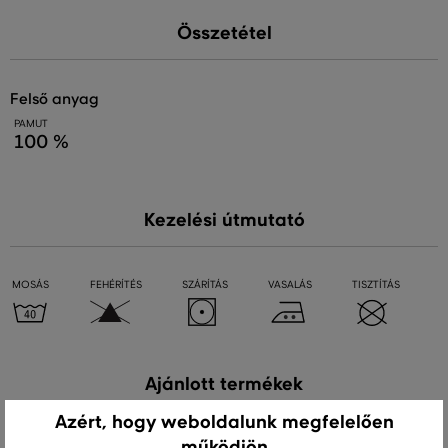
Összetétel
felső anyag
PAMUT
100 %
Kezelési útmutató
MOSÁS
FEHÉRÍTÉS
SZÁRÍTÁS
VASALÁS
TISZTÍTÁS
Ajánlott termékek
Azért, hogy weboldalunk megfelelően
működjön