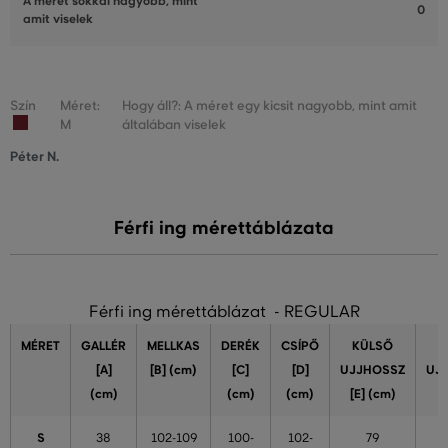
A méret sokkal nagyobb, mint
0
amit viselek
Szín
Méret:
Hogy áll?: A méret egy kicsit nagyobb, mint amit
M
általában viselek
Péter N.
Férfi ing mérettáblázata
Férfi ing mérettáblázat - REGULAR
MÉRET
GALLÉR
MELLKAS
DERÉK
CSÍPŐ
KÜLSŐ
[A]
[B] (cm)
[C]
[D]
UJJHOSSZ
UJ
(cm)
(cm)
(cm)
[E] (cm)
S
38
102-109
100-
102-
79