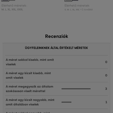
Elérhető méretek:
Elérhető méretek:
M
,
L
,
XL
,
XXL
,
XXXL
+1 további
S
,
M
,
L
,
XL
,
XXL
Recenziók
ÜGYFELEINKNEK ÁLTAL ÉRTÉKELT MÉRETEK
A méret sokkal kisebb, mint amit
0
viselek
A méret egy kicsit kisebb, mint
0
amit viselek
A méret megegyezik az általam
3
szokásosan viselt mérettel
A méret egy kicsit nagyobb, mint
1
amit általában viselek