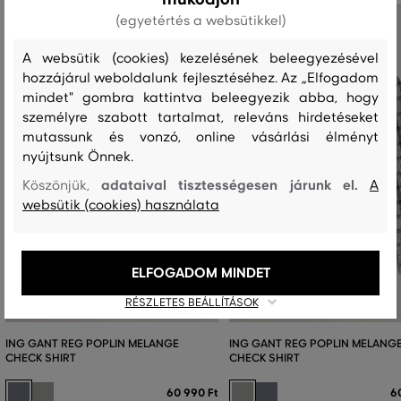
(egyetértés a websütikkel)
A websütik (cookies) kezelésének beleegyezésével
hozzájárul weboldalunk fejlesztéséhez. Az „Elfogadom
mindet" gombra kattintva beleegyezik abba, hogy
személyre szabott tartalmat, releváns hirdetéseket
mutassunk és vonzó, online vásárlási élményt
nyújtsunk Önnek.
adataival tisztességesen járunk el.
Köszönjük,
A
websütik (cookies) használata
ELFOGADOM MINDET
RÉSZLETES BEÁLLÍTÁSOK
ING GANT REG POPLIN MELANGE
ING GANT REG POPLIN MELANG
CHECK SHIRT
CHECK SHIRT
60 990 Ft
6