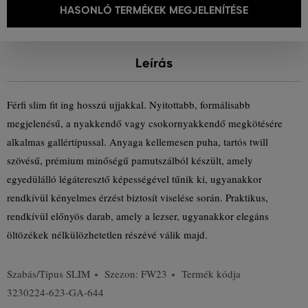
HASONLÓ TERMÉKEK MEGJELENÍTÉSE
Leírás
Férfi slim fit ing hosszú ujjakkal. Nyitottabb, formálisabb
megjelenésű, a nyakkendő vagy csokornyakkendő megkötésére
alkalmas gallértípussal. Anyaga kellemesen puha, tartós twill
szövésű, prémium minőségű pamutszálból készült, amely
egyedülálló légáteresztő képességével tűnik ki, ugyanakkor
rendkívül kényelmes érzést biztosít viselése során. Praktikus,
rendkívül előnyös darab, amely a lezser, ugyanakkor elegáns
öltözékek nélkülözhetetlen részévé válik majd.
Szabás/Típus
SLIM
Szezon: FW23
Termék kódja
3230224-623-GA-644