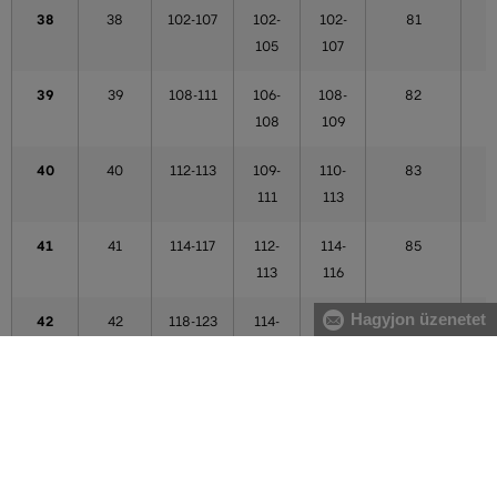
38
38
102-107
102-
102-
81
105
107
39
39
108-111
106-
108-
82
108
109
40
40
112-113
109-
110-
83
111
113
41
41
114-117
112-
114-
85
113
116
Hagyjon üzenetet
42
42
118-123
114-
117-
86
121
121
43
43
124-125
122-
122-
87
123
123
44
44
124-125
122-
122-
87