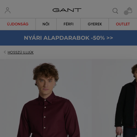
ÚJDONSÁG
NŐI
FÉRFI
GYEREK
OUTLET
NYÁRI ALAPDARABOK -50% >>
HOSSZÚ UJJÚK