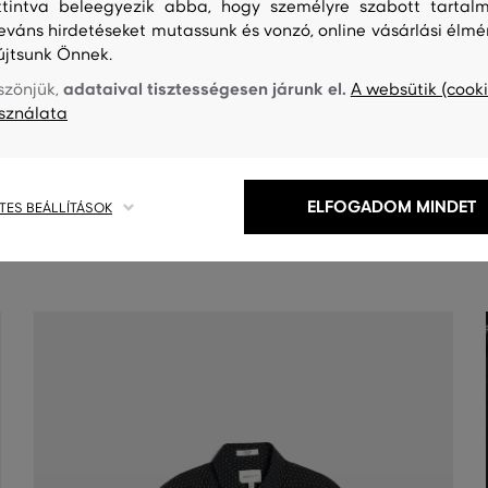
ttintva beleegyezik abba, hogy személyre szabott tartalm
leváns hirdetéseket mutassunk és vonzó, online vásárlási élmé
újtsunk Önnek.
adataival tisztességesen járunk el.
szönjük,
A websütik (cooki
sználata
S
TISZTÍTÁS
ELFOGADOM MINDET
TES BEÁLLÍTÁSOK