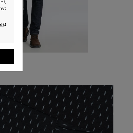
at,
nyt
es)