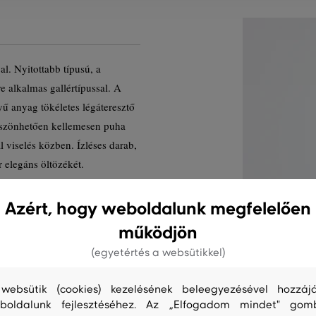
al. Nyitottabb típusú, a
alkalmas gallértípussal. A
 anyag tökéletes légáteresztő
öszönhetően kellemesen puha
l viselés közben. Ízléses darab,
 elegáns öltözékét.
k kódja
3230226-623-GA-5-S
Azért, hogy weboldalunk megfelelően
működjön
(egyetértés a websütikkel)
websütik (cookies) kezelésének beleegyezésével hozzájá
boldalunk fejlesztéséhez. Az „Elfogadom mindet" gom