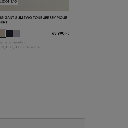
ÚJDONSÁG
NG GANT SLIM TWO-TONE JERSEY PIQUE
HIRT
63 990 Ft
lérhető méretek:
,
M
,
L
,
XL
,
XXL
+1 további