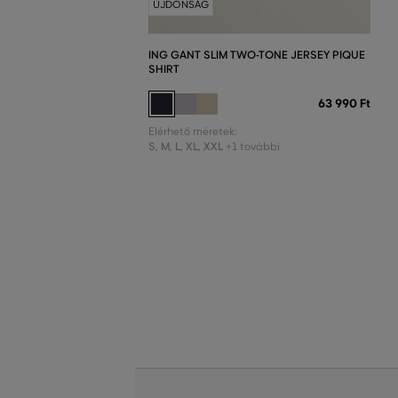
ÚJDONSÁG
ING GANT SLIM TWO-TONE JERSEY PIQUE
SHIRT
63 990 Ft
Elérhető méretek:
S
,
M
,
L
,
XL
,
XXL
+1 további