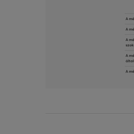
A mé
A mé
A mé
szok
A mé
álta
A mé