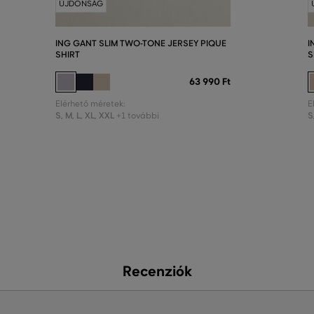
ÚJDONSÁG
ING GANT SLIM TWO-TONE JERSEY PIQUE
I
SHIRT
S
63 990 Ft
Elérhető méretek:
E
S
,
M
,
L
,
XL
,
XXL
S
+1 további
Recenziók