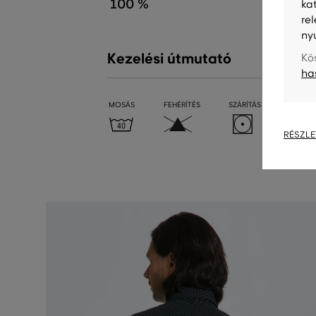
100 %
ka
re
ny
Kezelési útmutató
Kö
ha
MOSÁS
FEHÉRÍTÉS
SZÁRÍTÁS
VASALÁ
RÉSZLE