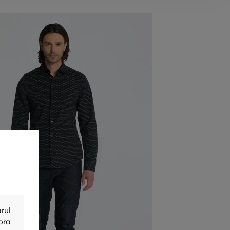
rul
bra