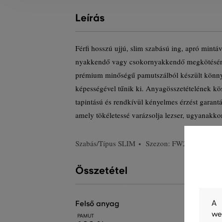
Leírás
Férfi hosszú ujjú, slim szabású ing, apró mintáv
nyakkendő vagy csokornyakkendő megkötésére 
prémium minőségű pamutszálból készült könnyű
képességével tűnik ki. Anyagösszetételének k
tapintású és rendkívül kényelmes érzést garantá
amely tökéletessé varázsolja lezser, ugyanakkor
Szabás/Típus
SLIM
Szezon: FW23
Termé
Összetétel
A 
felső anyag
we
PAMUT