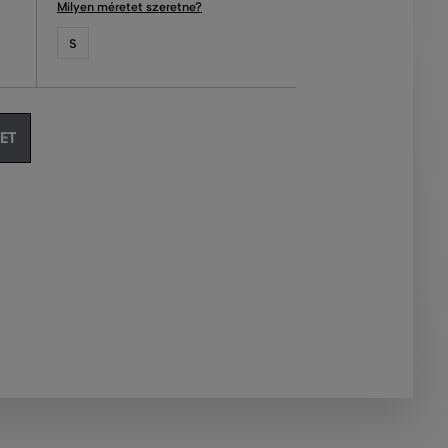
Milyen méretet szeretne?
S
ET