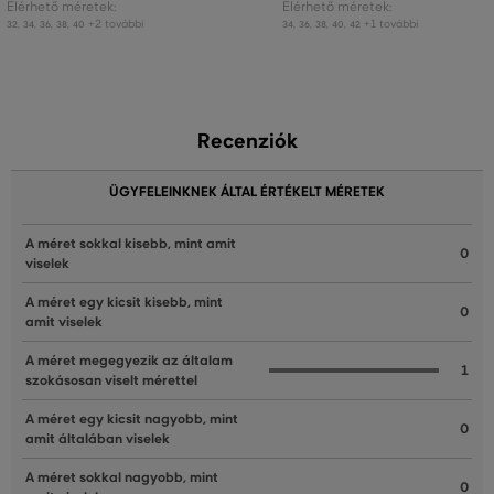
Elérhető méretek:
Elérhető méretek:
+2 további
+1 további
32
,
34
,
36
,
38
,
40
34
,
36
,
38
,
40
,
42
Recenziók
ÜGYFELEINKNEK ÁLTAL ÉRTÉKELT MÉRETEK
A méret sokkal kisebb, mint amit
0
viselek
A méret egy kicsit kisebb, mint
0
amit viselek
A méret megegyezik az általam
1
szokásosan viselt mérettel
A méret egy kicsit nagyobb, mint
0
amit általában viselek
A méret sokkal nagyobb, mint
0