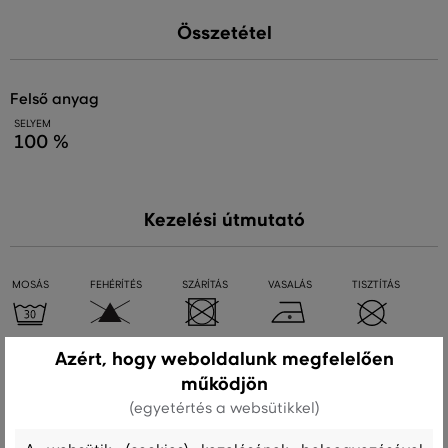
Összetétel
felső anyag
SELYEM
100 %
Kezelési útmutató
MOSÁS
FEHÉRÍTÉS
SZÁRÍTÁS
VASALÁS
TISZTÍTÁS
Azért, hogy weboldalunk megfelelően
Ajánlott termékek
működjön
(egyetértés a websütikkel)