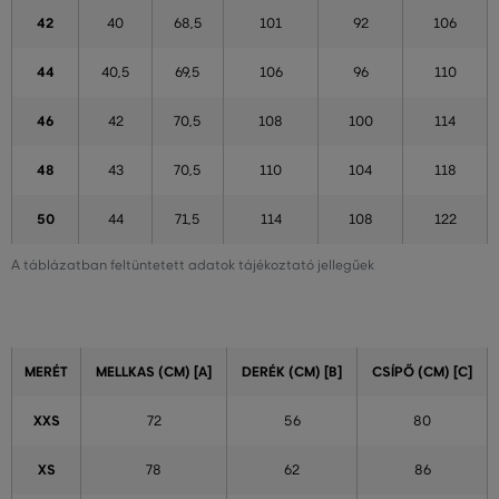
42
40
68,5
101
92
106
44
40,5
69,5
106
96
110
46
42
70,5
108
100
114
48
43
70,5
110
104
118
50
44
71,5
114
108
122
A táblázatban feltüntetett adatok tájékoztató jellegűek
MERÉT
MELLKAS (CM) [A]
DERÉK (CM) [B]
CSÍPŐ (CM) [C]
XXS
72
56
80
XS
78
62
86