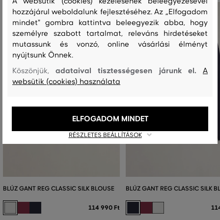
A websütik (cookies) kezelésének beleegyezésével
hozzájárul weboldalunk fejlesztéséhez. Az „Elfogadom
mindet" gombra kattintva beleegyezik abba, hogy
személyre szabott tartalmat, releváns hirdetéseket
mutassunk és vonzó, online vásárlási élményt
nyújtsunk Önnek.
adataival tisztességesen járunk el.
Köszönjük,
A
websütik (cookies) használata
ELFOGADOM MINDET
RÉSZLETES BEÁLLÍTÁSOK
BLÚZ GANT REG CLASSIC SILK BLOUSE
BLÚZ GANT REG CLASSIC SILK 
114 990 Ft
11