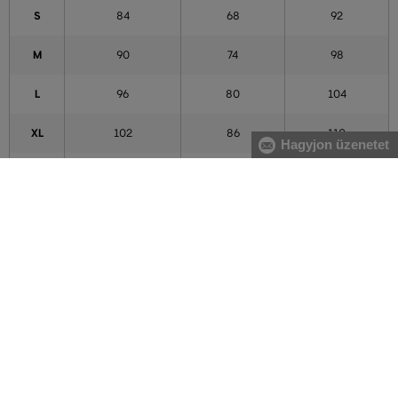
S
84
68
92
M
90
74
98
L
96
80
104
XL
102
86
110
Hagyjon üzenetet
XXL
111
95
119
3XL
120
104
128
4XL
129
113
137
5XL
138
122
146
A táblázatban feltüntetett adatok tájékoztató jellegűek