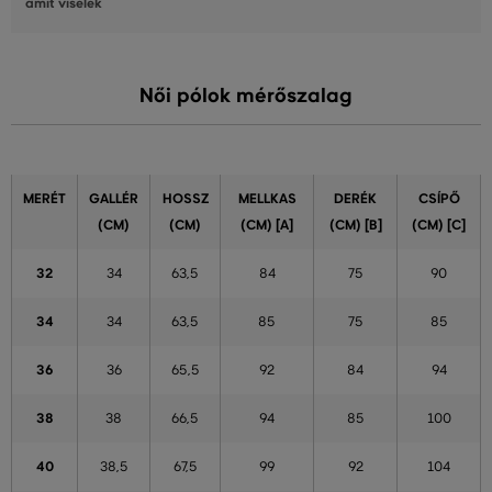
amit viselek
Női pólok mérőszalag
MERÉT
GALLÉR
HOSSZ
MELLKAS
DERÉK
CSÍPŐ
(CM)
(CM)
(CM) [A]
(CM) [B]
(CM) [C]
32
34
63,5
84
75
90
34
34
63,5
85
75
85
36
36
65,5
92
84
94
38
38
66,5
94
85
100
40
38,5
67,5
99
92
104