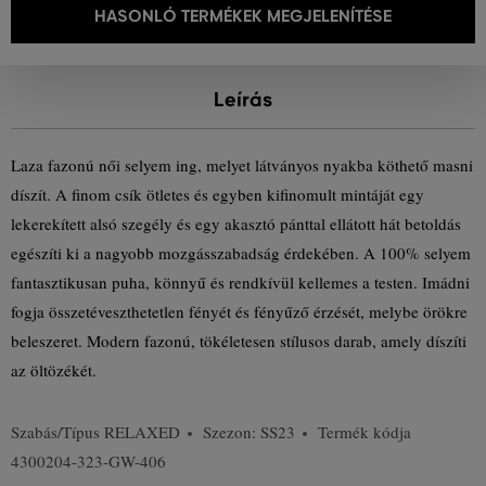
HASONLÓ TERMÉKEK MEGJELENÍTÉSE
Leírás
Laza fazonú női selyem ing, melyet látványos nyakba köthető masni
díszít. A finom csík ötletes és egyben kifinomult mintáját egy
lekerekített alsó szegély és egy akasztó pánttal ellátott hát betoldás
egészíti ki a nagyobb mozgásszabadság érdekében. A 100% selyem
fantasztikusan puha, könnyű és rendkívül kellemes a testen. Imádni
fogja összetéveszthetetlen fényét és fényűző érzését, melybe örökre
beleszeret. Modern fazonú, tökéletesen stílusos darab, amely díszíti
az öltözékét.
Szabás/Típus
RELAXED
Szezon: SS23
Termék kódja
4300204-323-GW-406