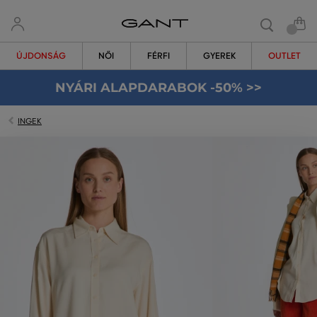
ÚJDONSÁG
NŐI
FÉRFI
GYEREK
OUTLET
NYÁRI ALAPDARABOK -50% >>
INGEK