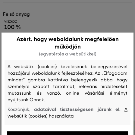
felső anyag
VISZKÓZ
100 %
Azért, hogy weboldalunk megfelelően
működjön
Kezelési útmutató
(egyetértés a websütikkel)
A websütik (cookies) kezelésének beleegyezésével
MOSÁS
FEHÉRÍTÉS
SZÁRÍTÁS
VASALÁS
TISZTÍTÁS
hozzájárul weboldalunk fejlesztéséhez. Az „Elfogadom
mindet" gombra kattintva beleegyezik abba, hogy
személyre szabott tartalmat, releváns hirdetéseket
mutassunk és vonzó, online vásárlási élményt
Ajánlott termékek
nyújtsunk Önnek.
adataival tisztességesen járunk el.
Köszönjük,
A
websütik (cookies) használata