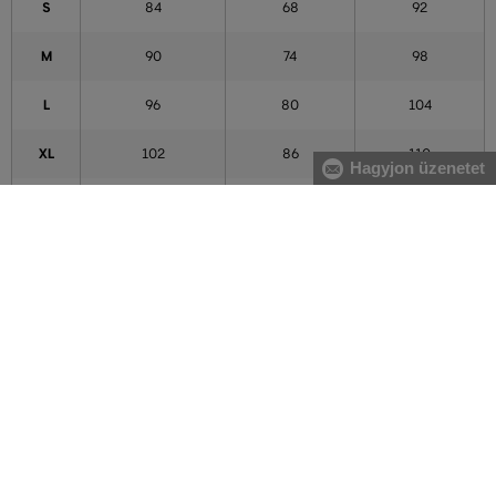
S
84
68
92
M
90
74
98
L
96
80
104
XL
102
86
110
Hagyjon üzenetet
XXL
111
95
119
3XL
120
104
128
4XL
129
113
137
5XL
138
122
146
A táblázatban feltüntetett adatok tájékoztató jellegűek