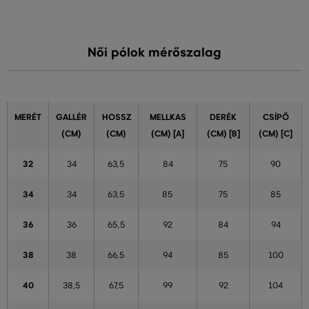
Női pólok mérőszalag
MERÉT
GALLÉR
HOSSZ
MELLKAS
DERÉK
CSÍPŐ
(CM)
(CM)
(CM) [A]
(CM) [B]
(CM) [C]
32
34
63,5
84
75
90
34
34
63,5
85
75
85
36
36
65,5
92
84
94
38
38
66,5
94
85
100
40
38,5
67,5
99
92
104