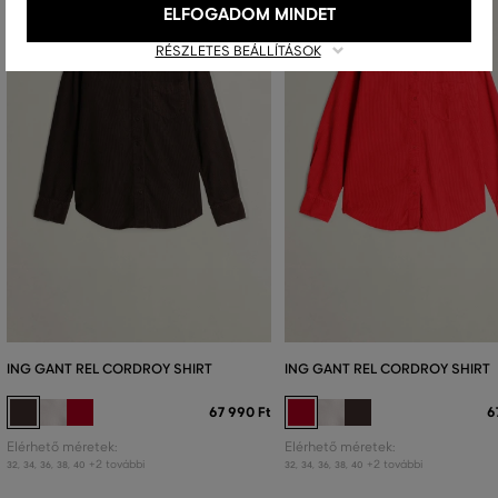
ELFOGADOM MINDET
RÉSZLETES BEÁLLÍTÁSOK
ING GANT REL CORDROY SHIRT
ING GANT REL CORDROY SHIRT
67 990 Ft
6
Elérhető méretek:
Elérhető méretek:
+2 további
+2 további
32
,
34
,
36
,
38
,
40
32
,
34
,
36
,
38
,
40