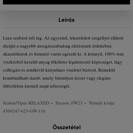
Leírás
Laza szabású női ing. Az egyszínű, lekerekített szegéllyel ellátott
dizájnt a nagyobb mozgásszabadság elérésének érdekében
akasztóhurok és formázó varrat egészíti ki. A könnyű, 100%-ban
viszkózból készült anyag tökéletes légáteresztő képességet, lágy
csillogást és rendkívül kényelmes viseletet biztosít. Remekül
kombinálható darab, amely bármilyen lezser vagy elegáns
öltözékben kiemeli majd nőiességét.
Szabás/Típus
RELAXED
Szezon: FW23
Termék kódja
4300247-623-GW-116
Összetétel