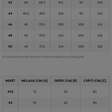
42
40
68,5
101
92
106
44
40,5
69,5
106
96
110
46
42
70,5
108
100
114
48
43
70,5
110
104
118
50
44
71,5
114
108
122
A táblázatban feltüntetett adatok tájékoztató jellegűek
MERÉT
MELLKAS (CM) [A]
DERÉK (CM) [B]
CSÍPŐ (CM) [C]
XXS
72
56
80
XS
78
62
86