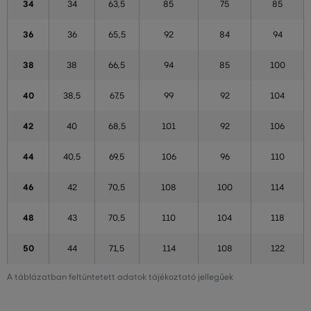
34
34
63,5
85
75
85
36
36
65,5
92
84
94
38
38
66,5
94
85
100
40
38,5
67,5
99
92
104
42
40
68,5
101
92
106
44
40,5
69,5
106
96
110
46
42
70,5
108
100
114
48
43
70,5
110
104
118
50
44
71,5
114
108
122
A táblázatban feltüntetett adatok tájékoztató jellegűek