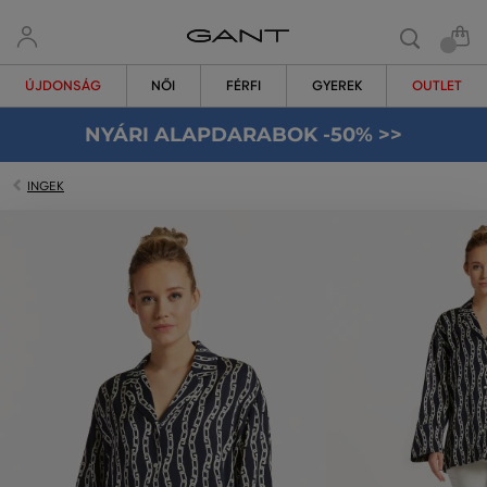
ÚJDONSÁG
NŐI
FÉRFI
GYEREK
OUTLET
NYÁRI ALAPDARABOK -50% >>
INGEK