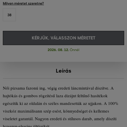
Milyen méretet szeretne?
38
KÉRJÜK, VÁLASSZON MÉRETET
2026. 08. 12.
Önnél
Leírás
Női pizsama fazonú ing, végig eredeti láncmintával díszítve. A
hajtókás és gombos rögzítésű laza dizájnt feltűnő hasítékok
egészítik ki az oldalán és széles mandzsetták az ujjakon. A 100%
viszkóz maximálisann szép esést, könnyedséget és kellemes
viseletet garantál. Nagyon eredeti és stílusos darab, amely díszíti
lezseren-elegáns öltözékét.