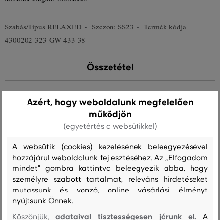
Szabás/Típus
RELAXED
Szezon: SS23
Termék kódja
4300202-323-GW-433-38
Összetétel
felső anyag
Azért, hogy weboldalunk megfelelően
VISZKÓZ
működjön
100 %
(egyetértés a websütikkel)
A websütik (cookies) kezelésének beleegyezésével
hozzájárul weboldalunk fejlesztéséhez. Az „Elfogadom
Kezelési útmutató
mindet" gombra kattintva beleegyezik abba, hogy
személyre szabott tartalmat, releváns hirdetéseket
mutassunk és vonzó, online vásárlási élményt
MOSÁS
FEHÉRÍTÉS
SZÁRÍTÁS
VASALÁS
TISZTÍTÁS
nyújtsunk Önnek.
adataival tisztességesen járunk el.
Köszönjük,
A