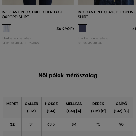
ING GANT REG STRIPED HERITAGE
ING GANT REL CLASSIC POPLIN 
OXFORD SHIRT
SHIRT
56 990 Ft
4
Elérhető méretek:
Elérhető méretek:
+1 további
32
,
34
,
36
,
38
,
40
34
,
36
,
38
,
40
,
42
Női pólok mérőszalag
MERÉT
GALLÉR
HOSSZ
MELLKAS
DERÉK
CSÍPŐ
(CM)
(CM)
(CM) [A]
(CM) [B]
(CM) [C]
32
34
63,5
84
75
90