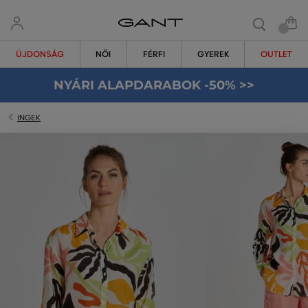
ÚJDONSÁG
NŐI
FÉRFI
GYEREK
OUTLET
NYÁRI ALAPDARABOK -50% >>
INGEK