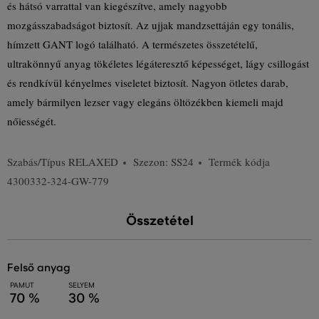
és hátsó varrattal van kiegészítve, amely nagyobb
mozgásszabadságot biztosít. Az ujjak mandzsettáján egy tonális,
hímzett GANT logó található. A természetes összetételű,
ultrakönnyű anyag tökéletes légáteresztő képességet, lágy csillogást
és rendkívül kényelmes viseletet biztosít. Nagyon ötletes darab,
amely bármilyen lezser vagy elegáns öltözékben kiemeli majd
nőiességét.
Szabás/Típus
RELAXED
Szezon: SS24
Termék kódja
4300332-324-GW-779
Összetétel
felső anyag
PAMUT
SELYEM
70 %
30 %