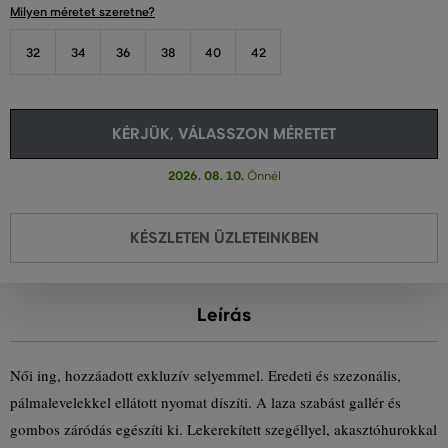
Milyen méretet szeretne?
32
34
36
38
40
42
KÉRJÜK, VÁLASSZON MÉRETET
2026. 08. 10.
Önnél
KÉSZLETEN ÜZLETEINKBEN
Leírás
Női ing, hozzáadott exkluzív selyemmel. Eredeti és szezonális,
pálmalevelekkel ellátott nyomat díszíti. A laza szabást gallér és
gombos záródás egészíti ki. Lekerekített szegéllyel, akasztóhurokkal