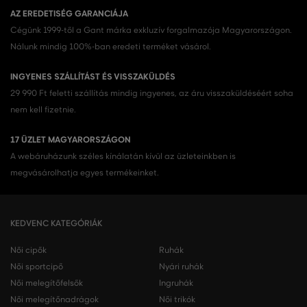
AZ EREDETISÉG GARANCIÁJA
Cégünk 1999-től a Gant márka exkluzív forgalmazója Magyarországon.
Nálunk mindig 100%-ban eredeti terméket vásárol.
INGYENES SZÁLLÍTÁST ÉS VISSZAKÜLDÉS
29 990 Ft feletti szállítás mindig ingyenes, az áru visszaküldéséért soha
nem kell fizetnie.
17 ÜZLET MAGYARORSZÁGON
A webáruházunk széles kínálatán kívül az üzleteinkben is
megvásárolhatja egyes termékeinket.
KEDVENC KATEGÓRIÁK
Női cipők
Ruhák
Női sportcipő
Nyári ruhák
Női melegítőfelsők
Ingruhák
Női melegítőnadrágok
Női trikók