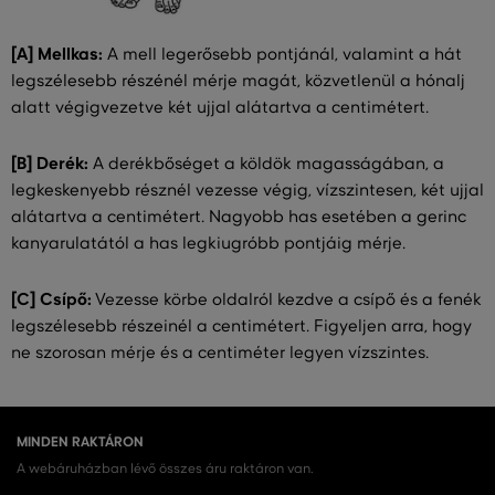
[A] Mellkas:
A mell legerősebb pontjánál, valamint a hát
legszélesebb részénél mérje magát, közvetlenül a hónalj
alatt végigvezetve két ujjal alátartva a centimétert.
[B] Derék:
A derékbőséget a köldök magasságában, a
legkeskenyebb résznél vezesse végig, vízszintesen, két ujjal
alátartva a centimétert. Nagyobb has esetében a gerinc
kanyarulatától a has legkiugróbb pontjáig mérje.
[C] Csípő:
Vezesse körbe oldalról kezdve a csípő és a fenék
legszélesebb részeinél a centimétert. Figyeljen arra, hogy
ne szorosan mérje és a centiméter legyen vízszintes.
MINDEN RAKTÁRON
A webáruházban lévő összes áru raktáron van.