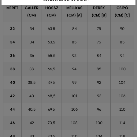
MERÉT
GALLÉR
HOSSZ
MELLKAS
DERÉK
CSÍPŐ
(CM)
(CM)
(CM) [A]
(CM) [B]
(CM) [C]
32
34
63,5
84
75
90
34
34
63,5
85
75
85
36
36
65,5
92
84
94
38
38
66,5
94
85
100
40
38,5
67,5
99
92
104
42
40
68,5
101
92
106
44
40,5
69,5
106
96
110
46
42
70,5
108
100
114
48
43
70,5
110
104
118