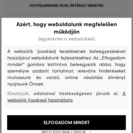
ÜGYFELEINKNEK ÁLTAL ÉRTÉKELT MÉRETEK
A méret sokkal kisebb, mint amit
0
Azért, hogy weboldalunk megfelelően
viselek
működjön
A méret egy kicsit kisebb, mint
0
(egyetértés a websütikkel)
amit viselek
A websütik (cookies) kezelésének beleegyezésével
A méret megegyezik az általam
5
szokásosan viselt mérettel
hozzájárul weboldalunk fejlesztéséhez. Az „Elfogadom
mindet" gombra kattintva beleegyezik abba, hogy
A méret egy kicsit nagyobb, mint
0
személyre szabott tartalmat, releváns hirdetéseket
amit általában viselek
mutassunk és vonzó, online vásárlási élményt
A méret sokkal nagyobb, mint
nyújtsunk Önnek.
0
amit viselek
adataival tisztességesen járunk el.
Köszönjük,
A
websütik (cookies) használata
Női pólok mérőszalag
ELFOGADOM MINDET
RÉSZLETES BEÁLLÍTÁSOK