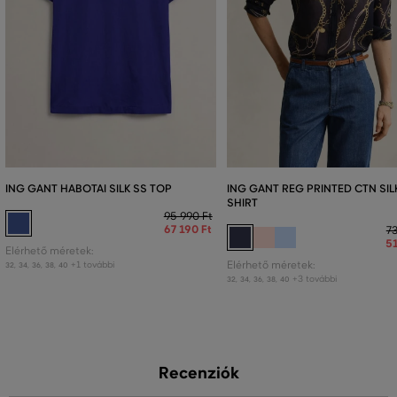
ING GANT HABOTAI SILK SS TOP
ING GANT REG PRINTED CTN SIL
SHIRT
95 990 Ft
67 190 Ft
73
51
Elérhető méretek:
+1 további
Elérhető méretek:
32
,
34
,
36
,
38
,
40
+3 további
32
,
34
,
36
,
38
,
40
Recenziók