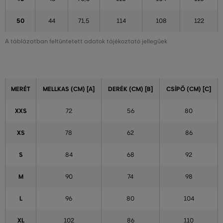
50
44
71,5
114
108
122
A táblázatban feltüntetett adatok tájékoztató jellegűek
MERÉT
MELLKAS (CM) [A]
DERÉK (CM) [B]
CSÍPŐ (CM) [C]
XXS
72
56
80
XS
78
62
86
S
84
68
92
M
90
74
98
L
96
80
104
XL
102
86
110