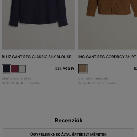
BLÚZ GANT REG CLASSIC SILK BLOUSE
ING GANT REG CORDROY SHIRT
114 990 Ft
5
Elérhető méretek:
Elérhető méretek:
+1 további
+2 további
34
,
36
,
38
,
40
,
42
34
,
36
,
38
,
40
,
42
Recenziók
ÜGYFELEINKNEK ÁLTAL ÉRTÉKELT MÉRETEK