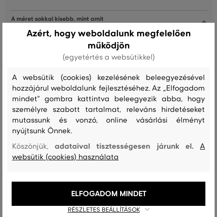
A méret sokkal kisebb, mint amit
0
viselek
Azért, hogy weboldalunk megfelelően
működjön
A méret egy kicsit kisebb, mint
0
amit viselek
(egyetértés a websütikkel)
A méret megegyezik az általam
1
A websütik (cookies) kezelésének beleegyezésével
szokásosan viselt mérettel
hozzájárul weboldalunk fejlesztéséhez. Az „Elfogadom
A méret egy kicsit nagyobb, mint
mindet" gombra kattintva beleegyezik abba, hogy
0
amit általában viselek
személyre szabott tartalmat, releváns hirdetéseket
mutassunk és vonzó, online vásárlási élményt
A méret sokkal nagyobb, mint
0
nyújtsunk Önnek.
amit viselek
adataival tisztességesen járunk el.
Köszönjük,
A
websütik (cookies) használata
Női pólok mérőszalag
ELFOGADOM MINDET
RÉSZLETES BEÁLLÍTÁSOK
MERÉT
GALLÉR
HOSSZ
MELLKAS
DERÉK
CSÍPŐ