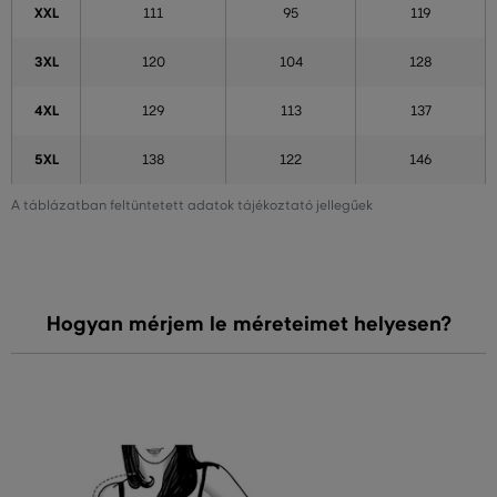
XXL
111
95
119
3XL
120
104
128
4XL
129
113
137
5XL
138
122
146
A táblázatban feltüntetett adatok tájékoztató jellegűek
Hogyan mérjem le méreteimet helyesen?