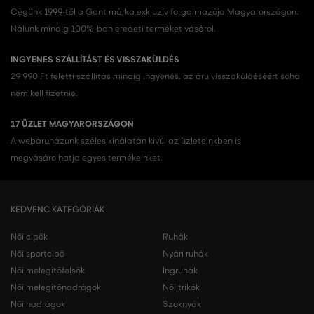
Cégünk 1999-től a Gant márka exkluzív forgalmazója Magyarországon.
Nálunk mindig 100%-ban eredeti terméket vásárol.
INGYENES SZÁLLÍTÁST ÉS VISSZAKÜLDÉS
29 990 Ft feletti szállítás mindig ingyenes, az áru visszaküldéséért soha
nem kell fizetnie.
17 ÜZLET MAGYARORSZÁGON
A webáruházunk széles kínálatán kívül az üzleteinkben is
megvásárolhatja egyes termékeinket.
KEDVENC KATEGÓRIÁK
Női cipők
Ruhák
Női sportcipő
Nyári ruhák
Női melegítőfelsők
Ingruhák
Női melegítőnadrágok
Női trikók
Női nadrágok
Szoknyák