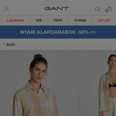
ÚJDONSÁG
NŐI
FÉRFI
GYEREK
OUTLET
NYÁRI ALAPDARABOK -50% >>
INGEK