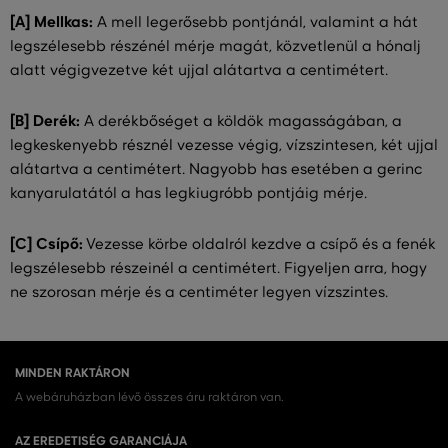
[A] Mellkas:
A mell legerősebb pontjánál, valamint a hát
legszélesebb részénél mérje magát, közvetlenül a hónalj
alatt végigvezetve két ujjal alátartva a centimétert.
[B] Derék:
A derékbőséget a köldök magasságában, a
legkeskenyebb résznél vezesse végig, vízszintesen, két ujjal
alátartva a centimétert. Nagyobb has esetében a gerinc
kanyarulatától a has legkiugróbb pontjáig mérje.
[C] Csípő:
Vezesse körbe oldalról kezdve a csípő és a fenék
legszélesebb részeinél a centimétert. Figyeljen arra, hogy
ne szorosan mérje és a centiméter legyen vízszintes.
MINDEN RAKTÁRON
A webáruházban lévő összes áru raktáron van.
AZ EREDETISÉG GARANCIÁJA