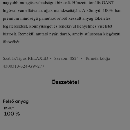
nagyobb mozgásszabadságot biztosít. Hímzett, tonális GANT
logóval van ellátva az ujjak mandzsettáján. A könnyű, 100%-ban
prémium minőségű pamutszövetből készült anyag tökéletes
légáteresztést, könnyűséget és rendkívül kényelmes viseletet
biztosít. Remekül mutató nyári darab, amely stílusosan kiegészíti
öltözékét.
Szabás/Típus
RELAXED
Szezon: SS24
Termék kódja
4300313-324-GW-277
Összetétel
felső anyag
PAMUT
100 %