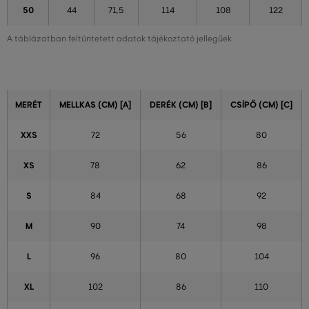
50
44
71,5
114
108
122
A táblázatban feltüntetett adatok tájékoztató jellegűek
MERÉT
MELLKAS (CM) [A]
DERÉK (CM) [B]
CSÍPŐ (CM) [C]
XXS
72
56
80
XS
78
62
86
S
84
68
92
M
90
74
98
L
96
80
104
XL
102
86
110