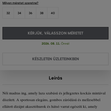
Milyen méretet szeretne?
32
34
36
38
40
KÉRJÜK, VÁLASSZON MÉRETET
2026. 08. 11.
Önnél
KÉSZLETEN ÜZLETEINKBEN
Leírás
Női madras ing, amely laza szabású és jellegzetes kockás mintával
díszített. A sportosan elegáns, gombos záródású és mellzsebbel
ellátott dizájnt akasztóhurok és hátsó varrat egészíti ki, amely