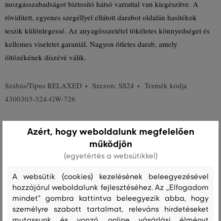
mozgásszabadságot biztosító hátsó varrattal van kiegészítve. A
rövidített, egyenes szegéllyel ellátott darabot oldalán hasítékok
teszik különlegessé. Az anyagösszetétel tökéletes könnyedséget és
kellemes viseletet garantál. Nagyon ötletes darab, amely
öltözékének díszévé válik.
Szabás/Típus
RELAXED
Szezon: SS24
Termék kódja
4300303-324-GW-726
Összetétel
Azért, hogy weboldalunk megfelelően
működjön
(egyetértés a websütikkel)
felső anyag
VISZKÓZ
A websütik (cookies) kezelésének beleegyezésével
100 %
hozzájárul weboldalunk fejlesztéséhez. Az „Elfogadom
mindet" gombra kattintva beleegyezik abba, hogy
személyre szabott tartalmat, releváns hirdetéseket
Kezelési útmutató
mutassunk és vonzó, online vásárlási élményt