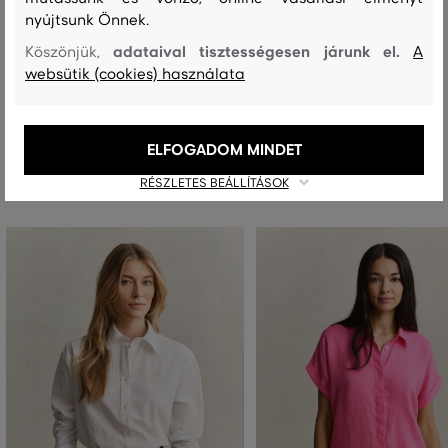
nyújtsunk Önnek.
adataival tisztességesen járunk el.
Köszönjük,
A
MOSÁS
FEHÉRÍTÉS
SZÁRÍTÁS
VASALÁS
TISZTÍTÁS
websütik (cookies) használata
ELFOGADOM MINDET
Ajánlott termékek
RÉSZLETES BEÁLLÍTÁSOK