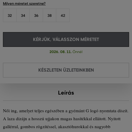
Milyen méretet szeretne?
32
34
36
38
42
KÉRJÜK, VÁLASSZON MÉRETET
2026. 08. 11.
Önnél
KÉSZLETEN ÜZLETEINKBEN
Leírás
Női ing, amelyet teljes egészében a gyémánt G logó nyomtata díszít.
A laza dizájn a hosszú ujjakon magas hasítékkal ellátott. Nyitott
gallérral, gombos rögzítéssel, akasztóhurokkal és nagyobb