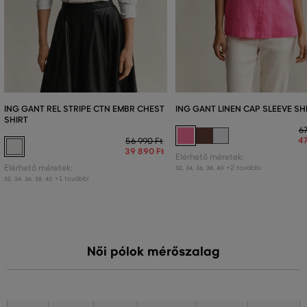
ING GANT REL STRIPE CTN EMBR CHEST
ING GANT LINEN CAP SLEEVE SH
SHIRT
67
47
56 990 Ft
39 890 Ft
Elérhető méretek:
Elérhető méretek:
+2 további
32
,
34
,
36
,
38
,
40
+1 további
32
,
34
,
36
,
38
,
40
Női pólok mérőszalag