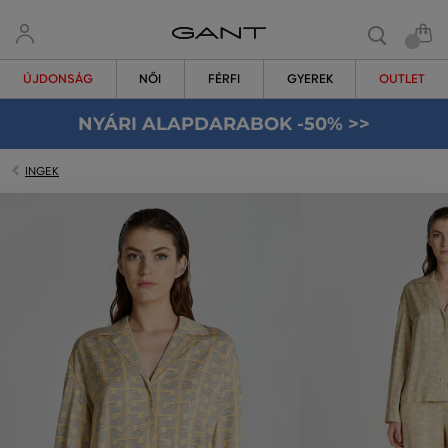
ÚJDONSÁG
NŐI
FÉRFI
GYEREK
OUTLET
NYÁRI ALAPDARABOK -50% >>
INGEK