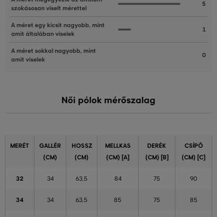
5
szokásosan viselt mérettel
A méret egy kicsit nagyobb, mint
1
amit általában viselek
A méret sokkal nagyobb, mint
0
amit viselek
Női pólok mérőszalag
MERÉT
GALLÉR
HOSSZ
MELLKAS
DERÉK
CSÍPŐ
(CM)
(CM)
(CM) [A]
(CM) [B]
(CM) [C]
32
34
63,5
84
75
90
34
34
63,5
85
75
85