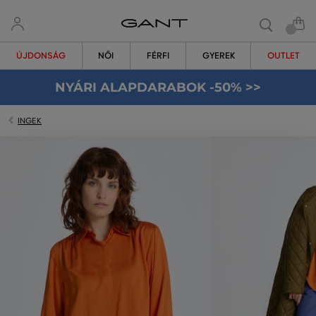
ÚJDONSÁG
NŐI
FÉRFI
GYEREK
OUTLET
NYÁRI ALAPDARABOK -50% >>
INGEK