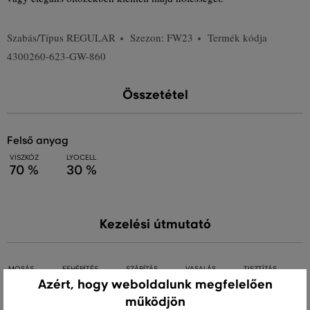
Szabás/Típus
REGULAR
Szezon: FW23
Termék kódja
4300260-623-GW-860
Összetétel
felső anyag
VISZKÓZ
LYOCELL
70 %
30 %
Kezelési útmutató
MOSÁS
FEHÉRÍTÉS
SZÁRÍTÁS
VASALÁS
TISZTÍTÁS
Azért, hogy weboldalunk megfelelően
működjön