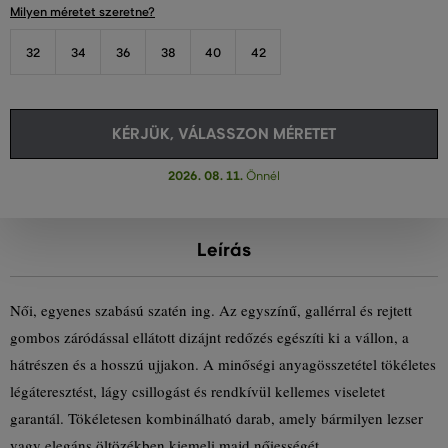
Milyen méretet szeretne?
32
34
36
38
40
42
KÉRJÜK, VÁLASSZON MÉRETET
2026. 08. 11.
Önnél
Leírás
Női, egyenes szabású szatén ing. Az egyszínű, gallérral és rejtett
gombos záródással ellátott dizájnt redőzés egészíti ki a vállon, a
hátrészen és a hosszú ujjakon. A minőségi anyagösszetétel tökéletes
légáteresztést, lágy csillogást és rendkívül kellemes viseletet
garantál. Tökéletesen kombinálható darab, amely bármilyen lezser
vagy elegáns öltözékben kiemeli majd nőiességét.