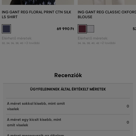
ING GANT REG FLORAL PRINT CTN SILK
ING GANT REG CLASSIC OXFORD
LS SHIRT
BLOUSE
69 990 Ft
5
Elérhető méretek:
Elérhető méretek:
+3 további
+2 további
32
,
34
,
36
,
38
,
40
34
,
36
,
38
,
40
,
42
Recenziók
ÜGYFELEINKNEK ÁLTAL ÉRTÉKELT MÉRETEK
A méret sokkal kisebb, mint amit
0
viselek
A méret egy kicsit kisebb, mint
0
amit viselek
A méret megegyezik az általam