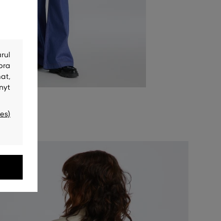
rul
bra
at,
nyt
es)