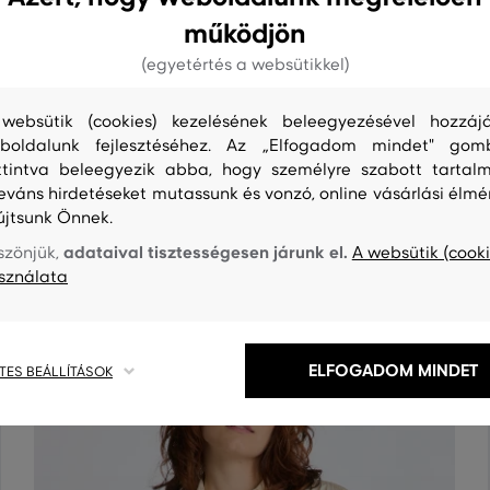
működjön
(egyetértés a websütikkel)
websütik (cookies) kezelésének beleegyezésével hozzájá
boldalunk fejlesztéséhez. Az „Elfogadom mindet" gom
S
TISZTÍTÁS
ttintva beleegyezik abba, hogy személyre szabott tartalm
leváns hirdetéseket mutassunk és vonzó, online vásárlási élmé
újtsunk Önnek.
adataival tisztességesen járunk el.
szönjük,
A websütik (cooki
sználata
ELFOGADOM MINDET
TES BEÁLLÍTÁSOK