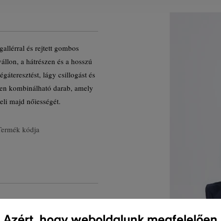
allérral és rejtett gombos
 vállon, a hátrészen és a hosszú
gáteresztést, lágy csillogást és
esen kombinálható darab, amely
eli majd nőiességét.
Termék kódja
Azért, hogy weboldalunk megfelelően