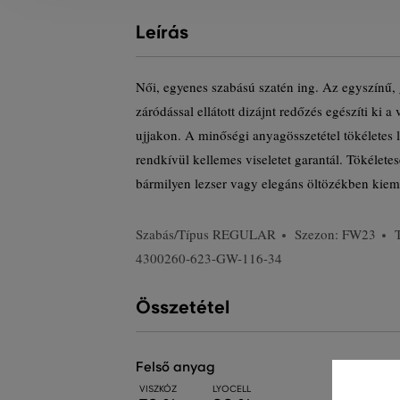
Leírás
Női, egyenes szabású szatén ing. Az egyszínű, g
záródással ellátott dizájnt redőzés egészíti ki a
ujjakon. A minőségi anyagösszetétel tökéletes lé
rendkívül kellemes viseletet garantál. Tökélet
bármilyen lezser vagy elegáns öltözékben kiem
Szabás/Típus
REGULAR
Szezon: FW23
4300260-623-GW-116-34
Összetétel
felső anyag
VISZKÓZ
LYOCELL