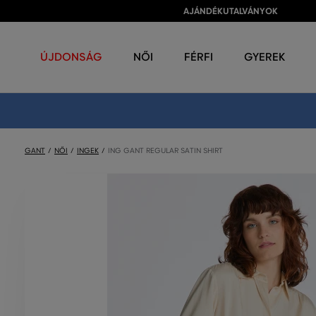
AJÁNDÉKUTALVÁNYOK
ÚJDONSÁG
NŐI
FÉRFI
GYEREK
GANT
NŐI
INGEK
ING GANT REGULAR SATIN SHIRT