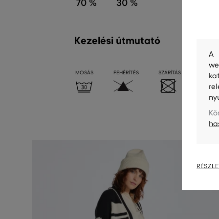
70 %
30 %
Kezelési útmutató
A 
we
MOSÁS
FEHÉRÍTÉS
SZÁRÍTÁS
VASALÁ
ka
re
ny
Kö
ha
RÉSZLE