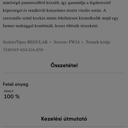
minőségű pamutszálból készült, így garantálja a légáteresztő
képességet és rendkívül kényelmes érzést viselés során. A
szezonális színű kockás minta tökéletesen kiemelkedik majd egy
farmer nadrággal kombinált, lezser öltözék részeként.
Szabás/Típus
REGULAR
Szezon: FW24
Termék kódja
3240165-624-GA-630
Összetétel
felső anyag
PAMUT
100 %
Kezelési útmutató