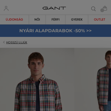
ÚJDONSÁG
NŐI
FÉRFI
GYEREK
OUTLET
NYÁRI ALAPDARABOK -50% >>
HOSSZÚ UJJÚK