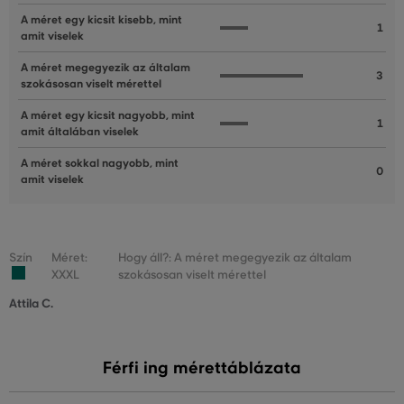
A méret egy kicsit kisebb, mint
1
amit viselek
A méret megegyezik az általam
3
szokásosan viselt mérettel
A méret egy kicsit nagyobb, mint
1
amit általában viselek
A méret sokkal nagyobb, mint
0
amit viselek
Szín
Méret:
Hogy áll?: A méret megegyezik az általam
XXXL
szokásosan viselt mérettel
Attila C.
Férfi ing mérettáblázata