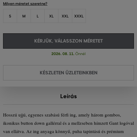
Milyen méretet szeretne?
S
M
L
XL
XXL
XXXL
KÉRJÜK, VÁLASSZON MÉRETET
2026. 08. 11.
Önnél
KÉSZLETEN ÜZLETEINKBEN
Leírás
Hosszú ujjú, egyenes szabású férfi ing, amely három gombos,
ikonikus button down gallérral és a mellzseben hímzett Gant logóval
van ellátva. Az ing anyaga könnyű, puha tapintású és prémium