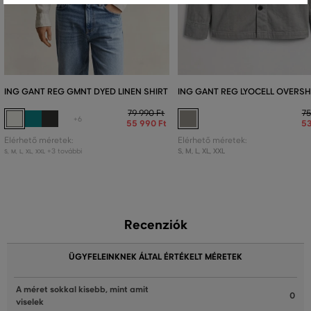
ING GANT REG GMNT DYED LINEN SHIRT
ING GANT REG LYOCELL OVERSH
79 990 Ft
75
+6
55 990 Ft
53
Elérhető méretek:
Elérhető méretek:
+3 további
S
,
M
,
L
,
XL
,
XXL
S
,
M
,
L
,
XL
,
XXL
Recenziók
ÜGYFELEINKNEK ÁLTAL ÉRTÉKELT MÉRETEK
A méret sokkal kisebb, mint amit
0
viselek