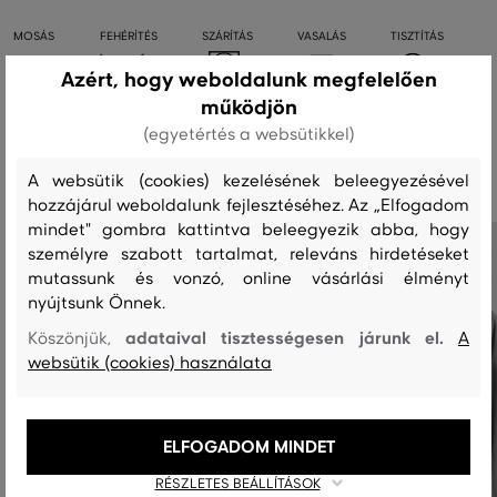
MOSÁS
FEHÉRÍTÉS
SZÁRÍTÁS
VASALÁS
TISZTÍTÁS
Azért, hogy weboldalunk megfelelően
működjön
(egyetértés a websütikkel)
Ajánlott termékek
A websütik (cookies) kezelésének beleegyezésével
hozzájárul weboldalunk fejlesztéséhez. Az „Elfogadom
mindet" gombra kattintva beleegyezik abba, hogy
személyre szabott tartalmat, releváns hirdetéseket
mutassunk és vonzó, online vásárlási élményt
nyújtsunk Önnek.
adataival tisztességesen járunk el.
Köszönjük,
A
websütik (cookies) használata
ELFOGADOM MINDET
RÉSZLETES BEÁLLÍTÁSOK