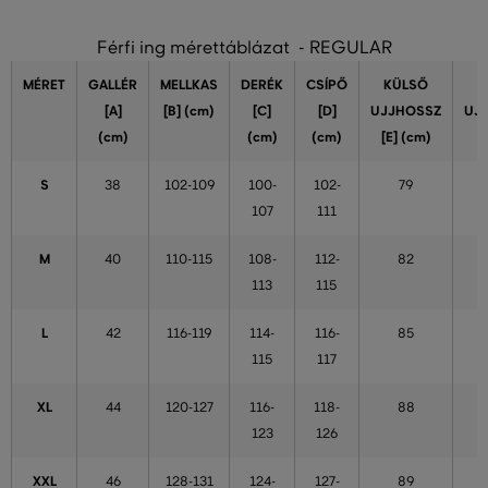
Férfi ing mérettáblázat - REGULAR
MÉRET
GALLÉR
MELLKAS
DERÉK
CSÍPŐ
KÜLSŐ
[A]
[B] (cm)
[C]
[D]
UJJHOSSZ
UJ
(cm)
(cm)
(cm)
[E] (cm)
S
38
102-109
100-
102-
79
107
111
M
40
110-115
108-
112-
82
113
115
L
42
116-119
114-
116-
85
115
117
XL
44
120-127
116-
118-
88
123
126
XXL
46
128-131
124-
127-
89