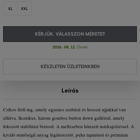
XL
XXL
KÉRJÜK, VÁLASSZON MÉRETET
2026. 08. 11.
Önnél
KÉSZLETEN ÜZLETEINKBEN
Leírás
Csíkos férfi ing, amely egyenes szabású és hosszú ujjakkal van
ellátva. Ikonikus, három gombos button down gallérral, amely
fokozott stabilitást biztosít. A mellzseben hímzett márkajelzéssel. A
kiváló minőségű anyag légáteresztő, puha tapintású és prémium