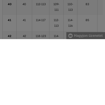
40
40
112-113
109-
110-
83
111
113
41
41
114-117
112-
114-
85
113
116
Hagyjon üzenetet
42
42
118-123
114-
117-
86
121
121
43
43
124-125
122-
122-
87
123
123
44
44
124-125
122-
122-
87
123
123
44,5
44,5
126-128
124-
124-
87
125
125
A táblázatban feltüntetett adatok tájékoztató jellegűek