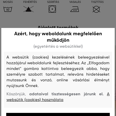
MOSÁS
FEHÉRÍTÉS
SZÁRÍTÁS
VASALÁS
TISZTÍTÁS
Ajánlott termékek
Azért, hogy weboldalunk megfelelően
működjön
(egyetértés a websütikkel)
A websütik (cookies) kezelésének beleegyezésével
hozzájárul weboldalunk fejlesztéséhez. Az „Elfogadom
mindet" gombra kattintva beleegyezik abba, hogy
személyre szabott tartalmat, releváns hirdetéseket
mutassunk és vonzó, online vásárlási élményt
nyújtsunk Önnek.
adataival tisztességesen járunk el.
Köszönjük,
A
websütik (cookies) használata