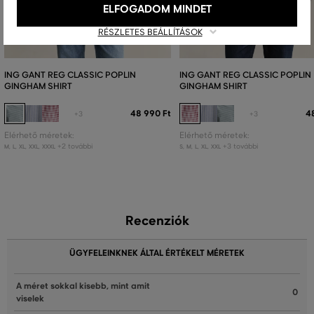
ELFOGADOM MINDET
RÉSZLETES BEÁLLÍTÁSOK
ING GANT REG CLASSIC POPLIN
ING GANT REG CLASSIC POPLIN
GINGHAM SHIRT
GINGHAM SHIRT
48 990 Ft
4
+3
+3
Elérhető méretek:
Elérhető méretek:
+2 további
+3 további
M
,
L
,
XL
,
XXL
,
XXXL
S
,
M
,
L
,
XL
,
XXL
Recenziók
ÜGYFELEINKNEK ÁLTAL ÉRTÉKELT MÉRETEK
A méret sokkal kisebb, mint amit
0
viselek