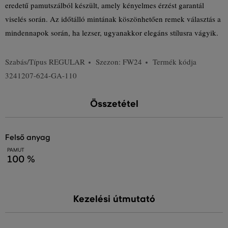
eredetű pamutszálból készült, amely kényelmes érzést garantál
viselés során. Az időtálló mintának köszönhetően remek választás a
mindennapok során, ha lezser, ugyanakkor elegáns stílusra vágyik.
Szabás/Típus
REGULAR
Szezon: FW24
Termék kódja
3241207-624-GA-110
Összetétel
felső anyag
PAMUT
100 %
Kezelési útmutató