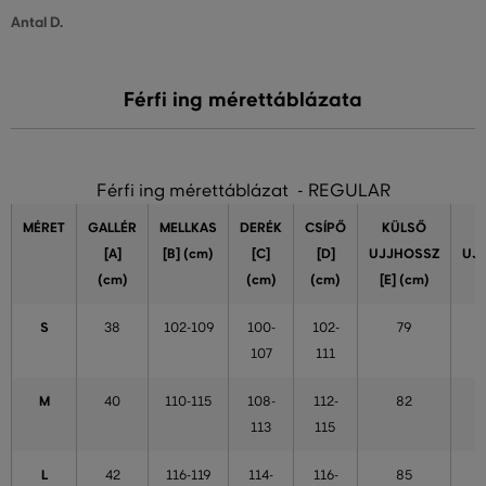
Antal D.
Férfi ing mérettáblázata
Férfi ing mérettáblázat - REGULAR
MÉRET
GALLÉR
MELLKAS
DERÉK
CSÍPŐ
KÜLSŐ
[A]
[B] (cm)
[C]
[D]
UJJHOSSZ
UJ
(cm)
(cm)
(cm)
[E] (cm)
S
38
102-109
100-
102-
79
107
111
M
40
110-115
108-
112-
82
113
115
L
42
116-119
114-
116-
85