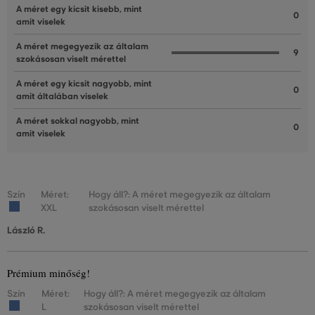
A méret egy kicsit kisebb, mint
0
amit viselek
A méret megegyezik az általam
9
szokásosan viselt mérettel
A méret egy kicsit nagyobb, mint
0
amit általában viselek
A méret sokkal nagyobb, mint
0
amit viselek
Szín
Méret:
Hogy áll?: A méret megegyezik az általam
XXL
szokásosan viselt mérettel
László R.
Prémium minőség!
Szín
Méret:
Hogy áll?: A méret megegyezik az általam
L
szokásosan viselt mérettel