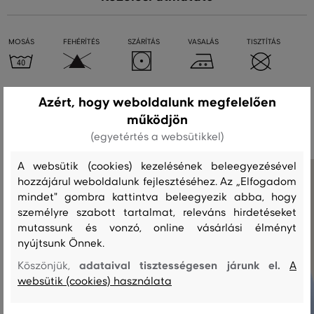
MOSÁS
FEHÉRÍTÉS
SZÁRÍTÁS
VASALÁS
TISZTÍTÁS
Azért, hogy weboldalunk megfelelően
Ajánlott termékek
működjön
(egyetértés a websütikkel)
A websütik (cookies) kezelésének beleegyezésével
hozzájárul weboldalunk fejlesztéséhez. Az „Elfogadom
mindet" gombra kattintva beleegyezik abba, hogy
személyre szabott tartalmat, releváns hirdetéseket
mutassunk és vonzó, online vásárlási élményt
nyújtsunk Önnek.
adataival tisztességesen járunk el.
Köszönjük,
A
websütik (cookies) használata