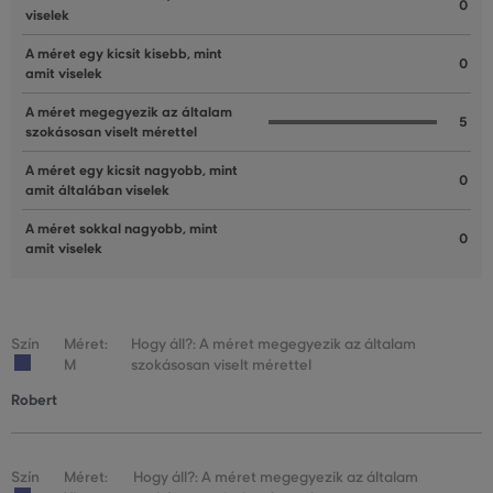
0
viselek
A méret egy kicsit kisebb, mint
0
amit viselek
A méret megegyezik az általam
5
szokásosan viselt mérettel
A méret egy kicsit nagyobb, mint
0
amit általában viselek
A méret sokkal nagyobb, mint
0
amit viselek
Szín
Méret:
Hogy áll?: A méret megegyezik az általam
M
szokásosan viselt mérettel
Robert
Szín
Méret:
Hogy áll?: A méret megegyezik az általam