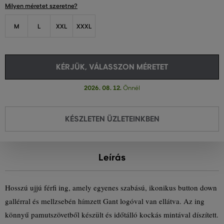
Milyen méretet szeretne?
M
L
XXL
XXXL
KÉRJÜK, VÁLASSZON MÉRETET
2026. 08. 12.
Önnél
KÉSZLETEN ÜZLETEINKBEN
Leírás
Hosszú ujjú férfi ing, amely egyenes szabású, ikonikus button down
gallérral és mellzsebén hímzett Gant logóval van ellátva. Az ing
könnyű pamutszövetből készült és időtálló kockás mintával díszített.