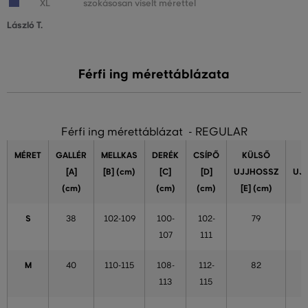
XL
szokásosan viselt mérettel
László T.
Férfi ing mérettáblázata
Férfi ing mérettáblázat - REGULAR
MÉRET
GALLÉR
MELLKAS
DERÉK
CSÍPŐ
KÜLSŐ
[A]
[B] (cm)
[C]
[D]
UJJHOSSZ
UJ
(cm)
(cm)
(cm)
[E] (cm)
S
38
102-109
100-
102-
79
107
111
M
40
110-115
108-
112-
82
113
115