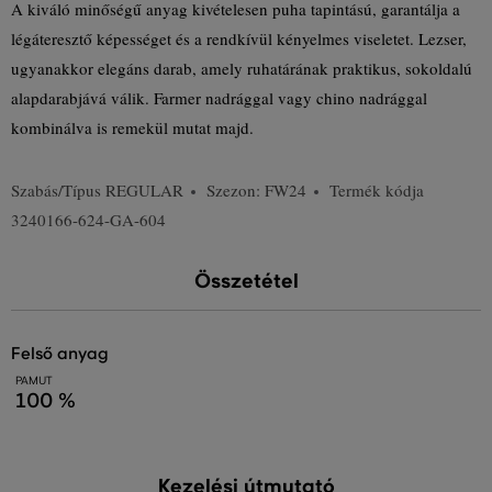
A kiváló minőségű anyag kivételesen puha tapintású, garantálja a
légáteresztő képességet és a rendkívül kényelmes viseletet. Lezser,
ugyanakkor elegáns darab, amely ruhatárának praktikus, sokoldalú
alapdarabjává válik. Farmer nadrággal vagy chino nadrággal
kombinálva is remekül mutat majd.
Szabás/Típus
REGULAR
Szezon: FW24
Termék kódja
3240166-624-GA-604
Összetétel
felső anyag
PAMUT
100 %
Kezelési útmutató