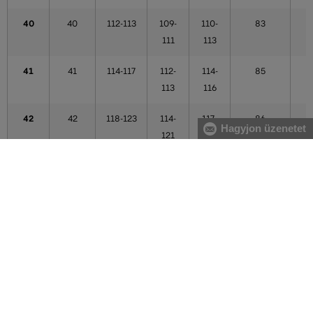
40
40
112-113
109-
110-
83
111
113
41
41
114-117
112-
114-
85
113
116
42
42
118-123
114-
117-
86
Hagyjon üzenetet
121
121
43
43
124-125
122-
122-
87
123
123
44
44
124-125
122-
122-
87
123
123
44,5
44,5
126-128
124-
124-
87
125
125
A táblázatban feltüntetett adatok tájékoztató jellegűek