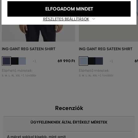
ELFOGADOM MINDET
RÉSZLETES BEÁLLÍTÁSOK
ING GANT REG SATEEN SHIRT
ING GANT REG SATEEN SHIRT
69 990 Ft
6
+1
+1
Elérhető méretek:
Elérhető méretek:
+1 további
+1 további
S
,
M
,
L
,
XL
,
XXL
S
,
M
,
L
,
XL
,
XXL
Recenziók
ÜGYFELEINKNEK ÁLTAL ÉRTÉKELT MÉRETEK
A méret sokkal kisebb, mint amit