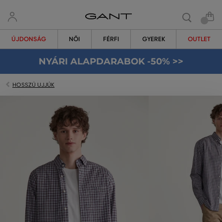
ÚJDONSÁG
NŐI
FÉRFI
GYEREK
OUTLET
NYÁRI ALAPDARABOK -50% >>
HOSSZÚ UJJÚK