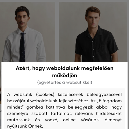
Azért, hogy weboldalunk megfelelően
működjön
(egyetértés a websütikkel)
A websütik (cookies) kezelésének beleegyezésével
hozzájárul weboldalunk fejlesztéséhez. Az „Elfogadom
mindet" gombra kattintva beleegyezik abba, hogy
NT REG POPLIN DRESS SHIRT
ING GANT REG GMNT DYED LINEN SS
személyre szabott tartalmat, releváns hirdetéseket
CAMP SHIRT
mutassunk és vonzó, online vásárlási élményt
81 990 Ft
57 390 Ft
67 990 Ft
nyújtsunk Önnek.