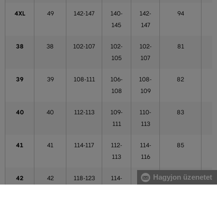
4XL
49
142-147
140-
142-
94
145
147
38
38
102-107
102-
102-
81
105
107
39
39
108-111
106-
108-
82
108
109
40
40
112-113
109-
110-
83
111
113
41
41
114-117
112-
114-
85
113
116
Hagyjon üzenetet
42
42
118-123
114-
117-
86
121
121
43
43
124-125
122-
122-
87