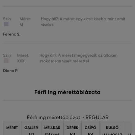
Szín
Méret:
Hogy áll?: A méret egy kicsit kisebb, mint amit
M
viselek
Ferenc S.
Szín
Méret:
Hogy áll?: A méret megegyezik az általam
XXXL
szokásosan viselt mérettel
Diana P.
Férfi ing mérettáblázata
Férfi ing mérettáblázat - REGULAR
MÉRET
GALLÉR
MELLKAS
DERÉK
CSÍPŐ
KÜLSŐ