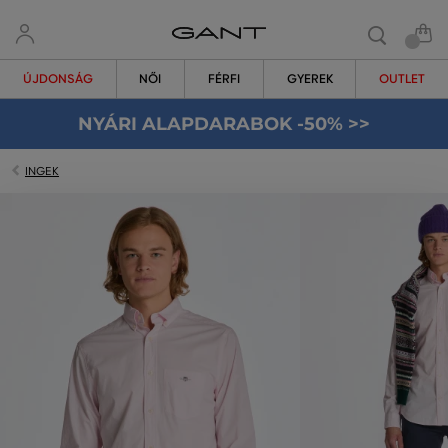
ÚJDONSÁG
NŐI
FÉRFI
GYEREK
OUTLET
NYÁRI ALAPDARABOK -50% >>
INGEK