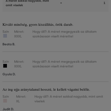
A méret sokkal nagyobb, mint
1
amit viselek
Kiváló minőség, gyors kiszállítás, örök darab.
Szín
Méret:
Hogy áll?: A méret megegyezik az általam
XXXL
szokásosan viselt mérettel
Beata B.
Szín
Méret:
Hogy áll?: A méret megegyezik az általam
XXXL
szokásosan viselt mérettel
Gyula D.
Az ing ujja aránytalanul hosszú, le kellett vágatni belőle.
Szín
Méret:
Hogy áll?: A méret sokkal nagyobb, mint amit
XL
viselek
Judit D.