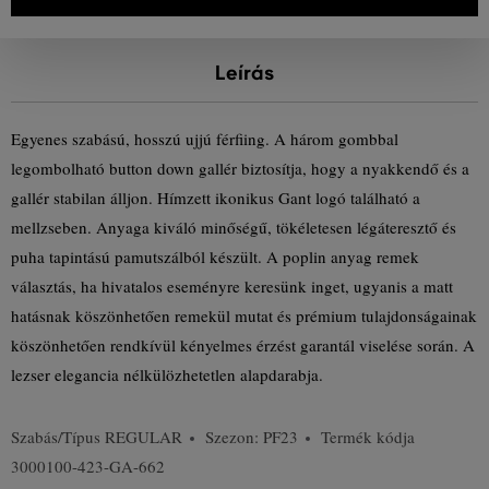
Leírás
Egyenes szabású, hosszú ujjú férfiing. A három gombbal
legombolható button down gallér biztosítja, hogy a nyakkendő és a
gallér stabilan álljon. Hímzett ikonikus Gant logó található a
mellzseben. Anyaga kiváló minőségű, tökéletesen légáteresztő és
puha tapintású pamutszálból készült. A poplin anyag remek
választás, ha hivatalos eseményre keresünk inget, ugyanis a matt
hatásnak köszönhetően remekül mutat és prémium tulajdonságainak
köszönhetően rendkívül kényelmes érzést garantál viselése során. A
lezser elegancia nélkülözhetetlen alapdarabja.
Szabás/Típus
REGULAR
Szezon: PF23
Termék kódja
3000100-423-GA-662