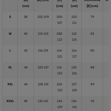
[A]
[B] (cm)
[C]
[D]
UJJHOSSZ
UJ
(cm)
(cm)
(cm)
[E] (cm)
S
38
102-109
100-
102-
79
107
111
M
40
110-115
108-
112-
82
113
115
L
42
116-119
114-
116-
85
115
117
XL
44
120-127
116-
118-
88
123
126
XXL
46
128-131
124-
127-
89
133
135
XXXL
48
132-141
134-
136-
93
139
141