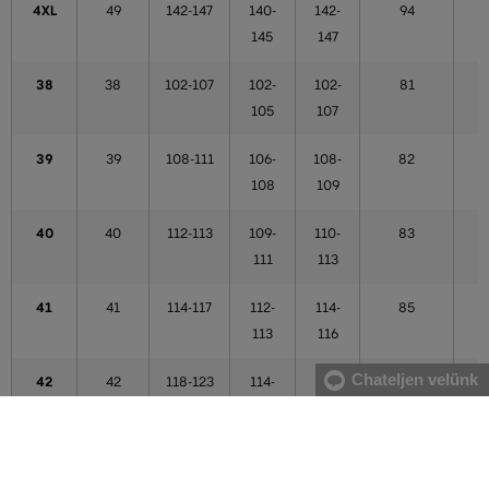
4XL
49
142-147
140-
142-
94
145
147
38
38
102-107
102-
102-
81
105
107
39
39
108-111
106-
108-
82
108
109
40
40
112-113
109-
110-
83
111
113
41
41
114-117
112-
114-
85
113
116
Chateljen velünk
42
42
118-123
114-
117-
86
121
121
43
43
124-125
122-
122-
87
123
123