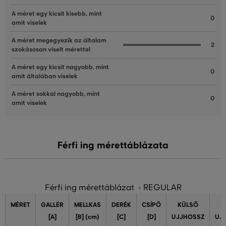
A méret egy kicsit kisebb, mint
0
amit viselek
A méret megegyezik az általam
2
szokásosan viselt mérettel
A méret egy kicsit nagyobb, mint
0
amit általában viselek
A méret sokkal nagyobb, mint
0
amit viselek
Férfi ing mérettáblázata
Férfi ing mérettáblázat - REGULAR
MÉRET
GALLÉR
MELLKAS
DERÉK
CSÍPŐ
KÜLSŐ
[A]
[B] (cm)
[C]
[D]
UJJHOSSZ
UJ