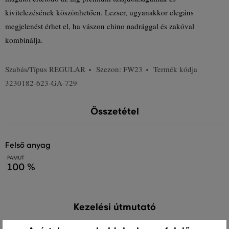
kivitelezésének köszönhetően. Lezser, ugyanakkor elegáns
megjelenést érhet el, ha vászon chino nadrággal és zakóval
kombinálja.
Szabás/Típus
REGULAR
Szezon: FW23
Termék kódja
3230182-623-GA-729
Összetétel
felső anyag
PAMUT
100 %
Kezelési útmutató