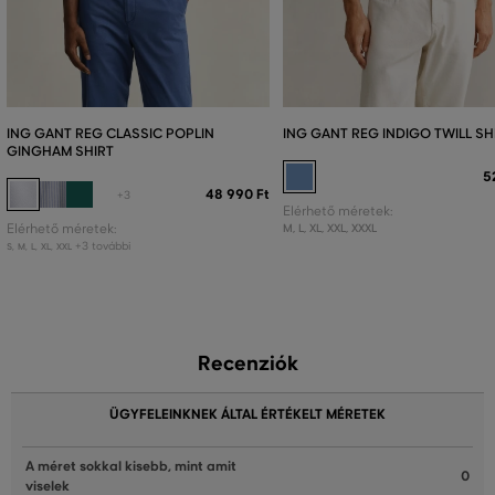
ING GANT REG CLASSIC POPLIN
ING GANT REG INDIGO TWILL SH
GINGHAM SHIRT
5
48 990 Ft
+3
Elérhető méretek:
Elérhető méretek:
M
,
L
,
XL
,
XXL
,
XXXL
+3 további
S
,
M
,
L
,
XL
,
XXL
Recenziók
ÜGYFELEINKNEK ÁLTAL ÉRTÉKELT MÉRETEK
A méret sokkal kisebb, mint amit
0
viselek