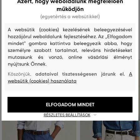
Azért, hogy weboldalunk megfelelően
MOSÁS
FEHÉRÍTÉS
SZÁRÍTÁS
VASALÁS
TISZTÍTÁS
működjön
(egyetértés a websütikkel)
A websütik (cookies) kezelésének beleegyezésével
hozzájárul weboldalunk fejlesztéséhez. Az „Elfogadom
Ajánlott termékek
mindet" gombra kattintva beleegyezik abba, hogy
személyre szabott tartalmat, releváns hirdetéseket
mutassunk és vonzó, online vásárlási élményt
nyújtsunk Önnek.
adataival tisztességesen járunk el.
Köszönjük,
A
websütik (cookies) használata
ELFOGADOM MINDET
RÉSZLETES BEÁLLÍTÁSOK