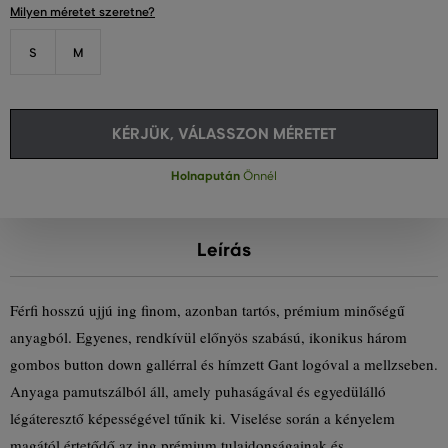
Milyen méretet szeretne?
S
M
KÉRJÜK, VÁLASSZON MÉRETET
Holnapután
Önnél
Leírás
Férfi hosszú ujjú ing finom, azonban tartós, prémium minőségű
anyagból. Egyenes, rendkívül előnyös szabású, ikonikus három
gombos button down gallérral és hímzett Gant logóval a mellzseben.
Anyaga pamutszálból áll, amely puhaságával és egyedülálló
légáteresztő képességével tűnik ki. Viselése során a kényelem
magától értetődő az ing prémium tulajdonságainak és