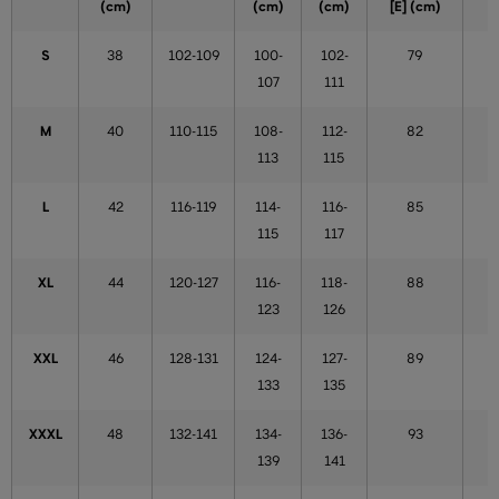
(cm)
(cm)
(cm)
[E] (cm)
S
38
102-109
100-
102-
79
107
111
M
40
110-115
108-
112-
82
113
115
L
42
116-119
114-
116-
85
115
117
XL
44
120-127
116-
118-
88
123
126
XXL
46
128-131
124-
127-
89
133
135
XXXL
48
132-141
134-
136-
93
139
141