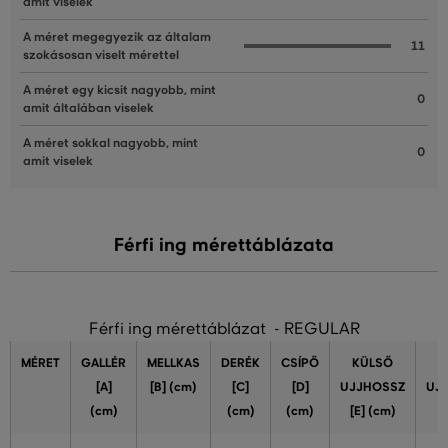
amit viselek
A méret megegyezik az általam
11
szokásosan viselt mérettel
A méret egy kicsit nagyobb, mint
0
amit általában viselek
A méret sokkal nagyobb, mint
0
amit viselek
Férfi ing mérettáblázata
Férfi ing mérettáblázat - REGULAR
MÉRET
GALLÉR
MELLKAS
DERÉK
CSÍPŐ
KÜLSŐ
[A]
[B] (cm)
[C]
[D]
UJJHOSSZ
UJ
(cm)
(cm)
(cm)
[E] (cm)