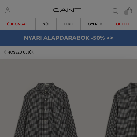
ÚJDONSÁG
NŐI
FÉRFI
GYEREK
OUTLET
NYÁRI ALAPDARABOK -50% >>
HOSSZÚ UJJÚK