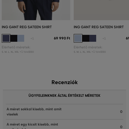
ING GANT REG SATEEN SHIRT
ING GANT REG SATEEN SHIRT
69 990 Ft
6
+1
+1
Elérhető méretek:
Elérhető méretek:
+1 további
+1 további
S
,
M
,
L
,
XL
,
XXL
S
,
M
,
L
,
XL
,
XXL
Recenziók
ÜGYFELEINKNEK ÁLTAL ÉRTÉKELT MÉRETEK
A méret sokkal kisebb, mint amit
0
viselek
A méret egy kicsit kisebb, mint
0