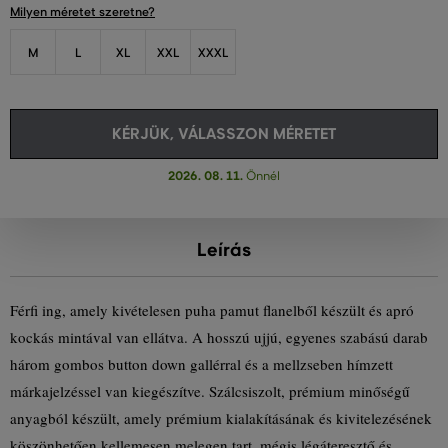
Milyen méretet szeretne?
M
L
XL
XXL
XXXL
KÉRJÜK, VÁLASSZON MÉRETET
2026. 08. 11.
Önnél
Leírás
Férfi ing, amely kivételesen puha pamut flanelből készült és apró
kockás mintával van ellátva. A hosszú ujjú, egyenes szabású darab
három gombos button down gallérral és a mellzseben hímzett
márkajelzéssel van kiegészítve. Szálcsiszolt, prémium minőségű
anyagból készült, amely prémium kialakításának és kivitelezésének
köszönhetően kellemesen melegen tart, mégis légáteresztő és