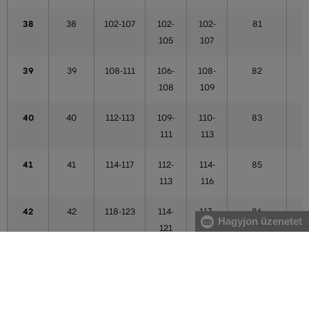
38
38
102-107
102-
102-
81
105
107
39
39
108-111
106-
108-
82
108
109
40
40
112-113
109-
110-
83
111
113
41
41
114-117
112-
114-
85
113
116
42
42
118-123
114-
117-
86
Hagyjon üzenetet
121
121
43
43
124-125
122-
122-
87
123
123
44
44
124-125
122-
122-
87