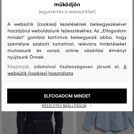
működjön
(egyetértés a websütikkel)
A websütik (cookies) kezelésének beleegyezésével
Ajánlott termékek
hozzájárul weboldalunk fejlesztéséhez. Az „Elfogadom
mindet" gombra kattintva beleegyezik abba, hogy
személyre szabott tartalmat, releváns hirdetéseket
mutassunk és vonzó, online vásárlási élményt
nyújtsunk Önnek.
adataival tisztességesen járunk el.
Köszönjük,
A
websütik (cookies) használata
ELFOGADOM MINDET
RÉSZLETES BEÁLLÍTÁSOK