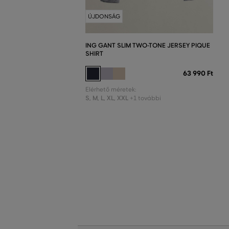
ÚJDONSÁG
ING GANT SLIM TWO-TONE JERSEY PIQUE
SHIRT
63 990 Ft
Elérhető méretek:
S
,
M
,
L
,
XL
,
XXL
+1 további