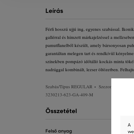
Leírás
Férfi hosszú ujjú ing, egyenes szabással. Iko
gallérral és hímzett márkajelzéssel a mellzse
pamutflanelből készült, amely bársonyosan puha
garantáltan melegen tart és rendkívül kényelmes
színekben pompázó időtálló kockás minta töké
nadrággal kombinált, lezser öltözetben. Felhajto
Szabás/Típus
REGULAR
Szezon: FW23
3230213-623-GA-409-M
Összetétel
A 
felső anyag
we