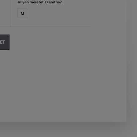
Milyen méretet szeretne?
M
ET