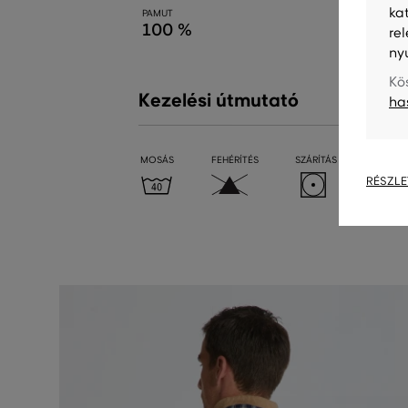
ka
PAMUT
100 %
re
ny
Kö
Kezelési útmutató
ha
MOSÁS
FEHÉRÍTÉS
SZÁRÍTÁS
VASALÁ
RÉSZLE