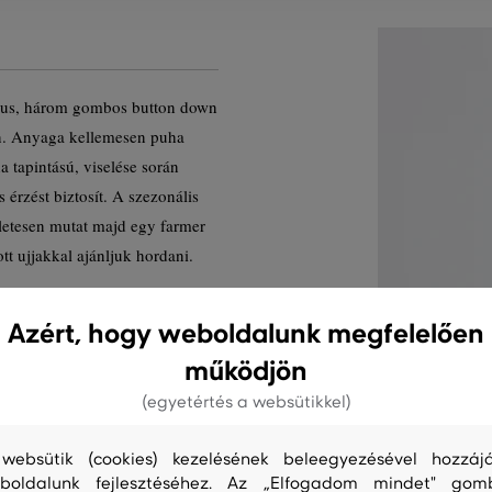
nikus, három gombos button down
ben. Anyaga kellemesen puha
 tapintású, viselése során
 érzést biztosít. A szezonális
letesen mutat majd egy farmer
tt ujjakkal ajánljuk hordani.
Termék kódja
Azért, hogy weboldalunk megfelelően
működjön
(egyetértés a websütikkel)
websütik (cookies) kezelésének beleegyezésével hozzájá
boldalunk fejlesztéséhez. Az „Elfogadom mindet" gom