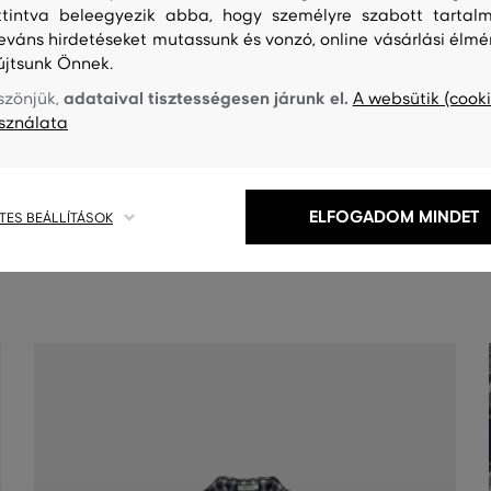
ttintva beleegyezik abba, hogy személyre szabott tartalm
leváns hirdetéseket mutassunk és vonzó, online vásárlási élmé
újtsunk Önnek.
adataival tisztességesen járunk el.
szönjük,
A websütik (cooki
sználata
S
TISZTÍTÁS
ELFOGADOM MINDET
TES BEÁLLÍTÁSOK