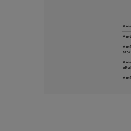
A mé
A mé
A mé
szok
A mé
álta
A mé