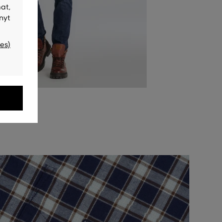
at,
nyt
es)