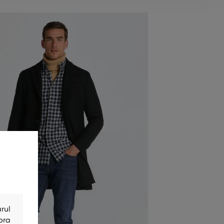
rul
bra