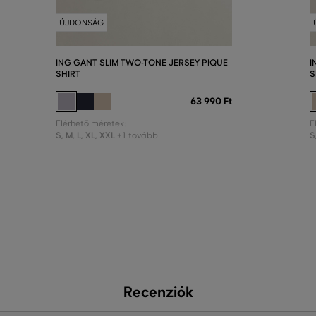
ÚJDONSÁG
ING GANT SLIM TWO-TONE JERSEY PIQUE
I
SHIRT
S
63 990 Ft
Elérhető méretek:
E
S
,
M
,
L
,
XL
,
XXL
S
+1 további
Recenziók