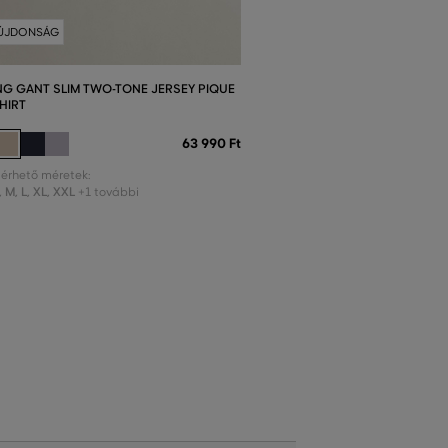
ÚJDONSÁG
NG GANT SLIM TWO-TONE JERSEY PIQUE
HIRT
63 990 Ft
lérhető méretek:
,
M
,
L
,
XL
,
XXL
+1 további