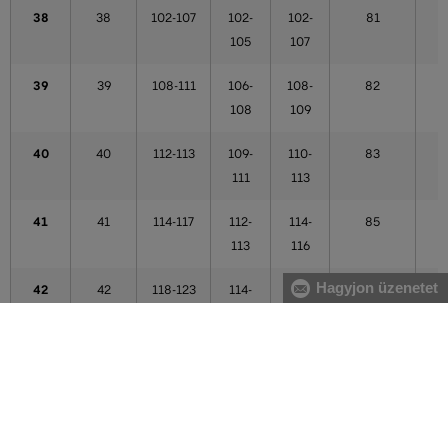
38
38
102-107
102-
102-
81
105
107
39
39
108-111
106-
108-
82
108
109
40
40
112-113
109-
110-
83
111
113
41
41
114-117
112-
114-
85
113
116
Hagyjon üzenetet
42
42
118-123
114-
117-
86
121
121
43
43
124-125
122-
122-
87
123
123
44
44
124-125
122-
122-
87