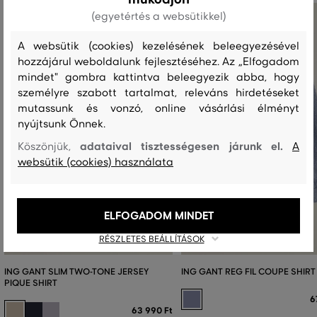
(egyetértés a websütikkel)
A websütik (cookies) kezelésének beleegyezésével
hozzájárul weboldalunk fejlesztéséhez. Az „Elfogadom
mindet" gombra kattintva beleegyezik abba, hogy
személyre szabott tartalmat, releváns hirdetéseket
mutassunk és vonzó, online vásárlási élményt
nyújtsunk Önnek.
adataival tisztességesen járunk el.
Köszönjük,
A
websütik (cookies) használata
ELFOGADOM MINDET
RÉSZLETES BEÁLLÍTÁSOK
ING GANT SLIM TWO-TONE JERSEY
ING GANT REG FIL COUPE SHIRT
PIQUE SHIRT
6
63 990 Ft