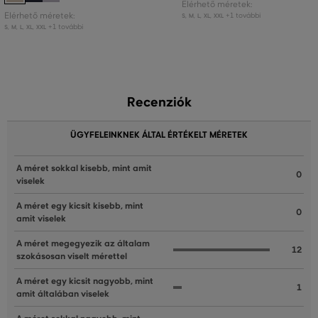
Elérhető méretek:
Elérhető méretek:
+1 további
S
,
M
,
L
,
XL
,
XXL
+1 további
S
,
M
,
L
,
XL
,
XXL
Recenziók
ÜGYFELEINKNEK ÁLTAL ÉRTÉKELT MÉRETEK
A méret sokkal kisebb, mint amit
0
viselek
A méret egy kicsit kisebb, mint
0
amit viselek
A méret megegyezik az általam
12
szokásosan viselt mérettel
A méret egy kicsit nagyobb, mint
1
amit általában viselek