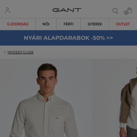
ÚJDONSÁG
NŐI
FÉRFI
GYEREK
OUTLET
NYÁRI ALAPDARABOK -50% >>
HOSSZÚ UJJÚK