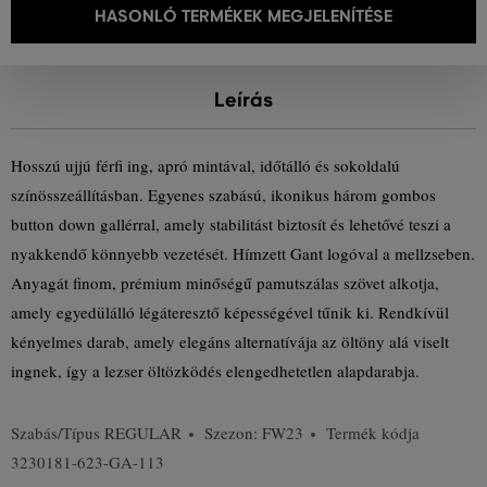
HASONLÓ TERMÉKEK MEGJELENÍTÉSE
Leírás
Hosszú ujjú férfi ing, apró mintával, időtálló és sokoldalú
színösszeállításban. Egyenes szabású, ikonikus három gombos
button down gallérral, amely stabilitást biztosít és lehetővé teszi a
nyakkendő könnyebb vezetését. Hímzett Gant logóval a mellzseben.
Anyagát finom, prémium minőségű pamutszálas szövet alkotja,
amely egyedülálló légáteresztő képességével tűnik ki. Rendkívül
kényelmes darab, amely elegáns alternatívája az öltöny alá viselt
ingnek, így a lezser öltözködés elengedhetetlen alapdarabja.
Szabás/Típus
REGULAR
Szezon: FW23
Termék kódja
3230181-623-GA-113