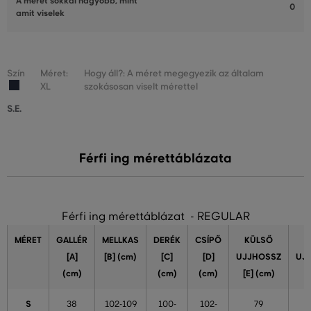
A méret sokkal nagyobb, mint
0
amit viselek
Szín
Méret:
Hogy áll?: A méret megegyezik az általam
XL
szokásosan viselt mérettel
S.E.
Férfi ing mérettáblázata
Férfi ing mérettáblázat - REGULAR
MÉRET
GALLÉR
MELLKAS
DERÉK
CSÍPŐ
KÜLSŐ
[A]
[B] (cm)
[C]
[D]
UJJHOSSZ
UJ
(cm)
(cm)
(cm)
[E] (cm)
S
38
102-109
100-
102-
79