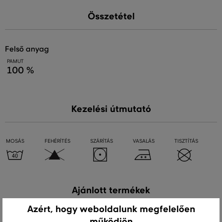
Összetétel
felső anyag
PAMUT
100 %
Kezelési útmutató
MOSÁS
FEHÉRÍTÉS
SZÁRÍTÁS
VASALÁS
TISZTÍTÁS
Ajánlott termékek
Azért, hogy weboldalunk megfelelően
működjön