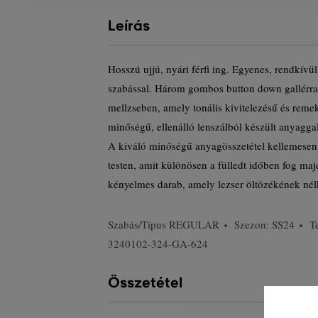
Leírás
Hosszú ujjú, nyári férfi ing. Egyenes, rendkív
szabással. Három gombos button down gallérra
mellzseben, amely tonális kivitelezésű és reme
minőségű, ellenálló lenszálból készült anyaggal
A kiváló minőségű anyagösszetétel kellemesen 
testen, amit különösen a fülledt időben fog maj
kényelmes darab, amely lezser öltözékének nélk
Szabás/Típus
REGULAR
Szezon: SS24
T
3240102-324-GA-624
Összetétel