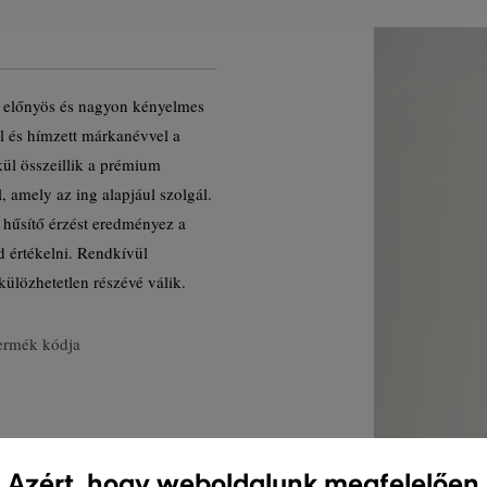
ül előnyös és nagyon kényelmes
l és hímzett márkanévvel a
kül összeillik a prémium
, amely az ing alapjául szolgál.
hűsítő érzést eredményez a
d értékelni. Rendkívül
ülözhetetlen részévé válik.
ermék kódja
Azért, hogy weboldalunk megfelelően