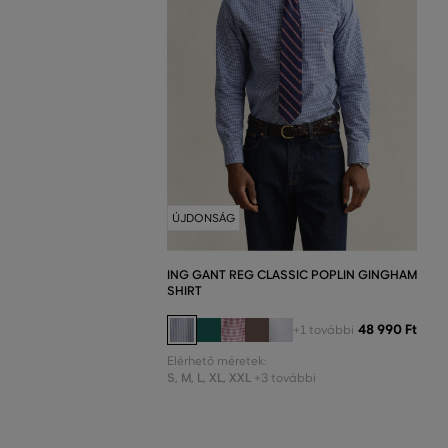
ÚJDONSÁG
ING GANT REG CLASSIC POPLIN GINGHAM
SHIRT
48 990 Ft
+1 további
Elérhető méretek:
S
,
M
,
L
,
XL
,
XXL
+3 további