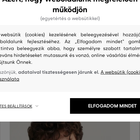
működjön
(egyetértés a websütikkel)
websütik (cookies) kezelésének beleegyezésével hozzájá
boldalunk fejlesztéséhez. Az „Elfogadom mindet" gom
ttintva beleegyezik abba, hogy személyre szabott tartalm
leváns hirdetéseket mutassunk és vonzó, online vásárlási élmé
újtsunk Önnek.
S
TISZTÍTÁS
adataival tisztességesen járunk el.
szönjük,
A websütik (cooki
sználata
ELFOGADOM MINDET
TES BEÁLLÍTÁSOK