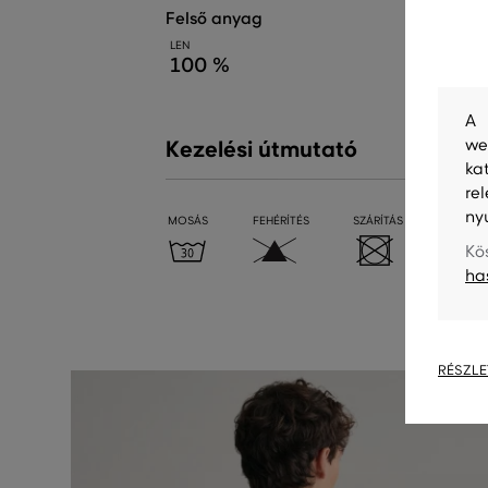
felső anyag
LEN
100 %
A 
we
Kezelési útmutató
ka
re
ny
MOSÁS
FEHÉRÍTÉS
SZÁRÍTÁS
VASALÁ
Kö
ha
RÉSZLE