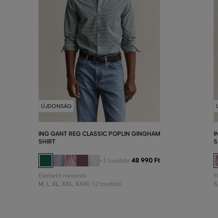
ÚJDONSÁG
ING GANT REG CLASSIC POPLIN GINGHAM
I
SHIRT
S
48 990 Ft
+1 további
Elérhető méretek:
E
M
,
L
,
XL
,
XXL
,
XXXL
S
+2 további