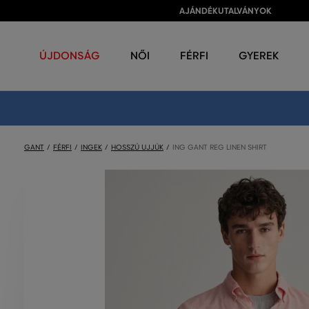
AJÁNDÉKUTALVÁNYOK
ÚJDONSÁG
NŐI
FÉRFI
GYEREK
GANT
FÉRFI
INGEK
HOSSZÚ UJJÚK
ING GANT REG LINEN SHIRT