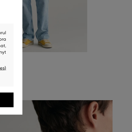
rul
bra
at,
nyt
es)