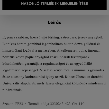
HASONLÓ TERMÉKEK MEGJELENÍTÉSE
Leírás
Egyenes szabású, hosszú ujjú férfiing, sztreccses, jersey anyagból.
Ikonikus három gombbal legombolható button down gallérral és
hímzett Gant logóval a mellzseben. A kellemesen puha, finoman
porózus kötött piqué anyagból készült darab textúrájának
köszönhetően garantálja a rugalmasságot és az egyedülálló
légáteresztő képességet. Viselése kényelmes, a minimális gyűrődés
és az alacsony karbantartási igény teszik felbecsülhetetlen darabbá.
Univerzális alapdarab, mely lezser eleganciát kölcsönöz mindennapi
ruházatának.
Szezon: PF23
Termék kódja
3230243-423-GA-110