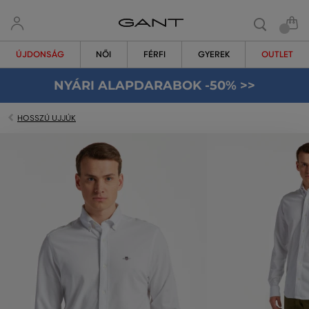
ÚJDONSÁG
NŐI
FÉRFI
GYEREK
OUTLET
NYÁRI ALAPDARABOK -50% >>
HOSSZÚ UJJÚK