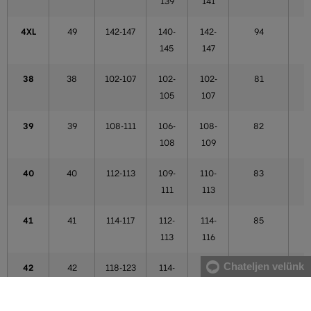
139
141
4XL
49
142-147
140-
142-
94
145
147
38
38
102-107
102-
102-
81
105
107
39
39
108-111
106-
108-
82
108
109
40
40
112-113
109-
110-
83
111
113
41
41
114-117
112-
114-
85
113
116
Chateljen velünk
42
42
118-123
114-
117-
86
121
121