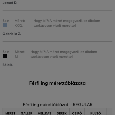
Jozsef D.
Szín
Méret:
Hogy áll?: A méret megegyezik az általam
XXXL
szokásosan viselt mérettel
Gabriella Z.
Szín
Méret:
Hogy áll?: A méret megegyezik az általam
M
szokásosan viselt mérettel
Béla K.
Férfi ing mérettáblázata
Férfi ing mérettáblázat - REGULAR
MÉRET
GALLÉR
MELLKAS
DERÉK
CSÍPŐ
KÜLSŐ