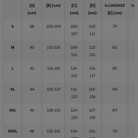
[A]
[B] (cm)
[C]
[D]
UJJHOSSZ
UJ
(cm)
(cm)
(cm)
[E] (cm)
S
38
102-109
100-
102-
79
107
111
M
40
110-115
108-
112-
82
113
115
L
42
116-119
114-
116-
85
115
117
XL
44
120-127
116-
118-
88
123
126
XXL
46
128-131
124-
127-
89
133
135
XXXL
48
132-141
134-
136-
93