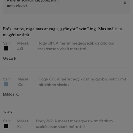
A méret sokkal nagyobb, mint
0
amit viselek
Erős, tartós, rugalmas anyagú, gyönyörű színű ing. Maximálisan
megéri az árát.
Szín
Méret:
Hogy áll?: A méret megegyezik az általam
4XL
szokásosan viselt mérettel
Géza F.
Szín
Méret:
Hogy áll?: A méret egy kicsit nagyobb, mint amit
XXL
általában viselek
Miklós K.
10/10
Szín
Méret:
Hogy áll?: A méret megegyezik az általam
XL
szokásosan viselt mérettel