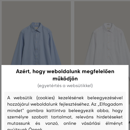
Azért, hogy weboldalunk megfelelően
működjön
(egyetértés a websütikkel)
A websütik (cookies) kezelésének beleegyezésével
hozzájárul weboldalunk fejlesztéséhez. Az „Elfogadom
mindet" gombra kattintva beleegyezik abba, hogy
ING GANT REG SATEEN SHIRT
ING GANT REG SATEEN SHIRT
személyre szabott tartalmat, releváns hirdetéseket
69 990 Ft
6
mutassunk és vonzó, online vásárlási élményt
+1
+1
nyújtsunk Önnek.