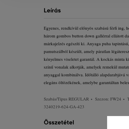
Leírás
Egyenes, rendkívül előnyös szabású férfi ing, h
három gombos button down gallérral ellátott da
márkajelzés egészíti ki. Anyaga puha tapintá
pamutszálból készült, amely páratlan légáteres
kényelmes viseletet garantál. A kockás minta ki
színű vonalak alkotják, amelyek remekül mutatn
anyaggal kombinálva. Időtálló alapdarabjává v
elegáns öltözékének, amelybe garantáltan beles
Szabás/Típus
REGULAR
Szezon: FW24
3240219-624-GA-423
Összetétel