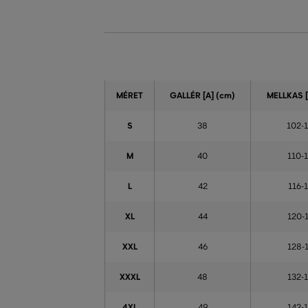
MÉRET
GALLÉR [A]
(cm)
MELLKAS [
S
38
102-
M
40
110-
L
42
116-
XL
44
120-
XXL
46
128-
XXXL
48
132-
4XL
49
142-