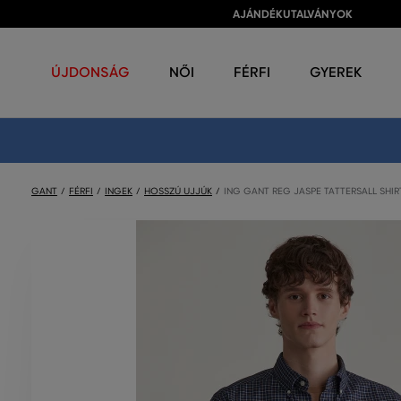
AJÁNDÉKUTALVÁNYOK
ÚJDONSÁG
NŐI
FÉRFI
GYEREK
GANT
FÉRFI
INGEK
HOSSZÚ UJJÚK
ING GANT REG JASPE TATTERSALL SHIR