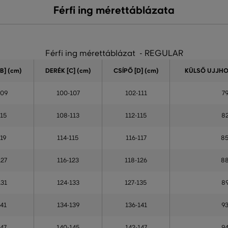
Férfi ing mérettáblázata
Férfi ing mérettáblázat - REGULAR
B] (cm)
DERÉK [C] (cm)
CSÍPŐ [D] (cm)
KÜLSŐ UJJHOS
109
100-107
102-111
7
115
108-113
112-115
8
119
114-115
116-117
8
127
116-123
118-126
8
131
124-133
127-135
8
141
134-139
136-141
9
147
140-145
142-147
9