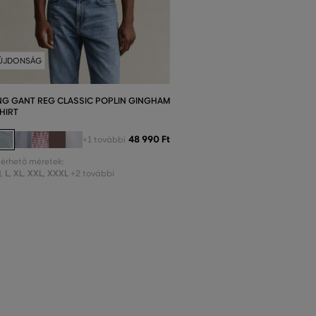
ÚJDONSÁG
NG GANT REG CLASSIC POPLIN GINGHAM
HIRT
48 990 Ft
+1 további
lérhető méretek:
M
,
L
,
XL
,
XXL
,
XXXL
+2 további