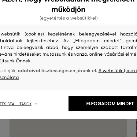
működjön
(egyetértés a websütikkel)
websütik (cookies) kezelésének beleegyezésével hozzájá
boldalunk fejlesztéséhez. Az „Elfogadom mindet" gom
ttintva beleegyezik abba, hogy személyre szabott tartalm
leváns hirdetéseket mutassunk és vonzó, online vásárlási élmé
újtsunk Önnek.
adataival tisztességesen járunk el.
szönjük,
A websütik (cooki
S
TISZTÍTÁS
sználata
ELFOGADOM MINDET
TES BEÁLLÍTÁSOK