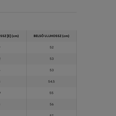
SZ [E] (cm)
BELSŐ UJJHOSSZ (cm)
9
52
2
53
5
53
8
54,5
9
55
3
56
4
57