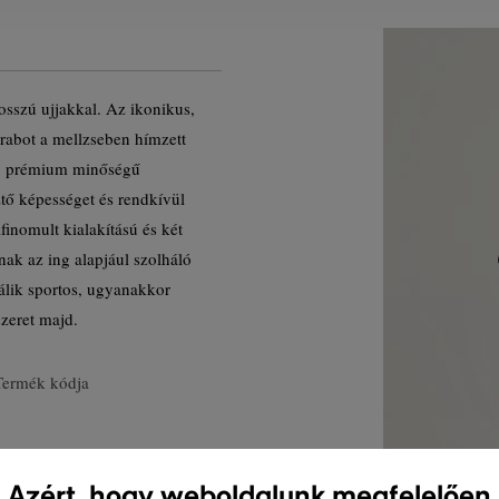
osszú ujjakkal. Az ikonikus,
rabot a mellzseben hímzett
sú, prémium minőségű
ztő képességet és rendkívül
finomult kialakítású és két
ak az ing alapjául szolháló
álik sportos, ugyanakkor
zeret majd.
Termék kódja
Azért, hogy weboldalunk megfelelően