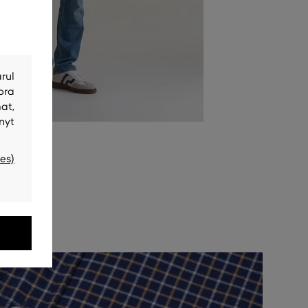
rul
bra
at,
nyt
es)