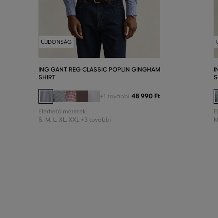
ÚJDONSÁG
ING GANT REG CLASSIC POPLIN GINGHAM
I
SHIRT
S
48 990 Ft
+1 további
Elérhető méretek:
E
S
,
M
,
L
,
XL
,
XXL
+3 további