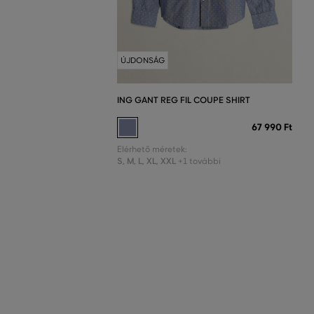
ÚJDONSÁG
ING GANT REG FIL COUPE SHIRT
67 990 Ft
Elérhető méretek:
S
,
M
,
L
,
XL
,
XXL
+1 további