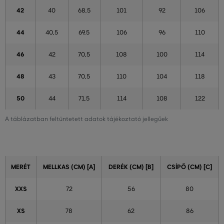
42
40
68,5
101
92
106
44
40,5
69,5
106
96
110
46
42
70,5
108
100
114
48
43
70,5
110
104
118
50
44
71,5
114
108
122
A táblázatban feltüntetett adatok tájékoztató jellegűek
MERÉT
MELLKAS (CM) [A]
DERÉK (CM) [B]
CSÍPŐ (CM) [C]
XXS
72
56
80
XS
78
62
86