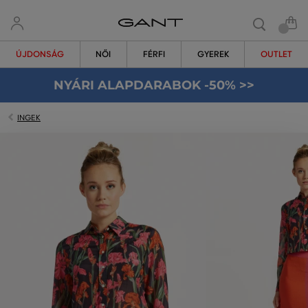
ÚJDONSÁG
NŐI
FÉRFI
GYEREK
OUTLET
NYÁRI ALAPDARABOK -50% >>
INGEK