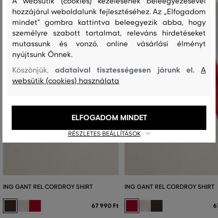
A websütik (cookies) kezelésének beleegyezésével
hozzájárul weboldalunk fejlesztéséhez. Az „Elfogadom
mindet" gombra kattintva beleegyezik abba, hogy
személyre szabott tartalmat, releváns hirdetéseket
mutassunk és vonzó, online vásárlási élményt
nyújtsunk Önnek.
adataival tisztességesen járunk el.
Köszönjük,
A
websütik (cookies) használata
ELFOGADOM MINDET
RÉSZLETES BEÁLLÍTÁSOK
ING GANT REL CORDROY SHIRT
ING GANT REL CORDROY SHIRT
67 990 Ft
6