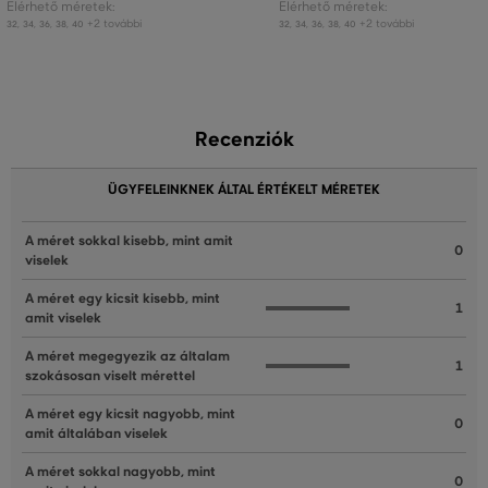
Elérhető méretek:
Elérhető méretek:
+2 további
+2 további
32
,
34
,
36
,
38
,
40
32
,
34
,
36
,
38
,
40
Recenziók
ÜGYFELEINKNEK ÁLTAL ÉRTÉKELT MÉRETEK
A méret sokkal kisebb, mint amit
0
viselek
A méret egy kicsit kisebb, mint
1
amit viselek
A méret megegyezik az általam
1
szokásosan viselt mérettel
A méret egy kicsit nagyobb, mint
0
amit általában viselek
A méret sokkal nagyobb, mint
0