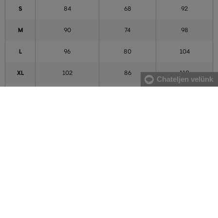
S
84
68
92
M
90
74
98
L
96
80
104
XL
102
86
110
Chateljen velünk
XXL
111
95
119
3XL
120
104
128
4XL
129
113
137
5XL
138
122
146
A táblázatban feltüntetett adatok tájékoztató jellegűek