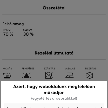
Összetétel
felső anyag
PAMUT
SELYEM
70 %
30 %
Kezelési útmutató
MOSÁS
FEHÉRÍTÉS
SZÁRÍTÁS
VASALÁS
TISZTÍTÁS
Azért, hogy weboldalunk megfelelően
Ajánlott termékek
működjön
(egyetértés a websütikkel)