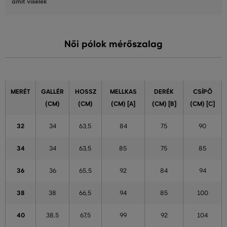
amit viselek
Női pólok mérőszalag
MERÉT
GALLÉR
HOSSZ
MELLKAS
DERÉK
CSÍPŐ
(CM)
(CM)
(CM) [A]
(CM) [B]
(CM) [C]
32
34
63,5
84
75
90
34
34
63,5
85
75
85
36
36
65,5
92
84
94
38
38
66,5
94
85
100
40
38,5
67,5
99
92
104