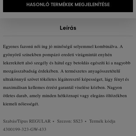
HASONLÓ TERMÉKEK MEGJELENÍTÉSE
Leírás
Egyenes fazonú női ing jó minőségű selyemmel kombinálva. A
gyönyörű színekben pompázó eredeti virágmintát enyhén
lekerekített alsó szegély és hátul egy betoldás egészíti ki a nagyobb
mozgásszabadság érdekében. A természetes anyagösszetételű
ultrakönnyű szövet tökéletes légáteresztő képességet, lágy fényt és
maximálisan kellemes érzést garantál viselése közben. Nagyon
ötletes darab, amely minden hétköznapi vagy elegáns öltözékben
kiemeli nőiességét.
Szabás/Típus
REGULAR
Szezon: SS23
Termék kódja
4300199-323-GW-433