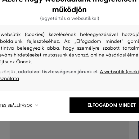
működjön
(egyetértés a websütikkel)
websütik (cookies) kezelésének beleegyezésével hozzájá
boldalunk fejlesztéséhez. Az „Elfogadom mindet" gom
ttintva beleegyezik abba, hogy személyre szabott tartalm
leváns hirdetéseket mutassunk és vonzó, online vásárlási élmé
újtsunk Önnek.
S
TISZTÍTÁS
adataival tisztességesen járunk el.
szönjük,
A websütik (cooki
sználata
ELFOGADOM MINDET
TES BEÁLLÍTÁSOK