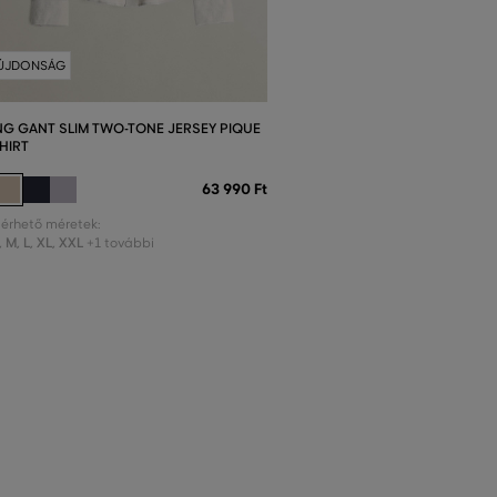
ÚJDONSÁG
NG GANT SLIM TWO-TONE JERSEY PIQUE
HIRT
63 990 Ft
lérhető méretek:
,
M
,
L
,
XL
,
XXL
+1 további