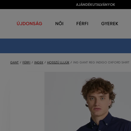
AJÁNDÉKUTALVÁNYOK
ÚJDONSÁG
NŐI
FÉRFI
GYEREK
GANT
FÉRFI
INGEK
HOSSZÚ UJJÚK
ING GANT REG INDIGO OXFORD SHIRT