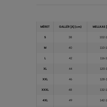
MÉRET
GALLÉR [A]
(cm)
MELLKAS [
S
38
102-
M
40
110-
L
42
116-
XL
44
120-
XXL
46
128-
XXXL
48
132-
4XL
49
142-