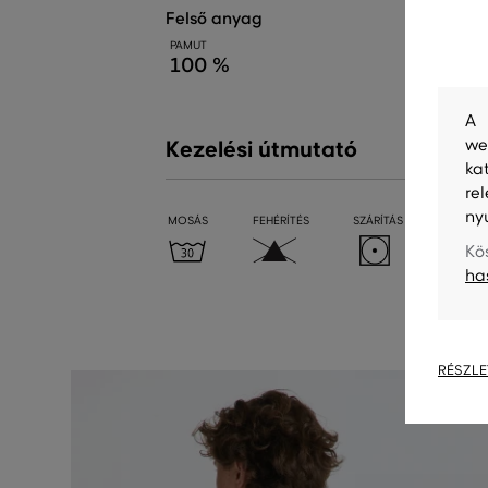
felső anyag
PAMUT
100 %
A 
we
Kezelési útmutató
ka
re
ny
MOSÁS
FEHÉRÍTÉS
SZÁRÍTÁS
VASALÁ
Kö
ha
RÉSZLE