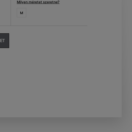
Milyen méretet szeretne?
M
ET