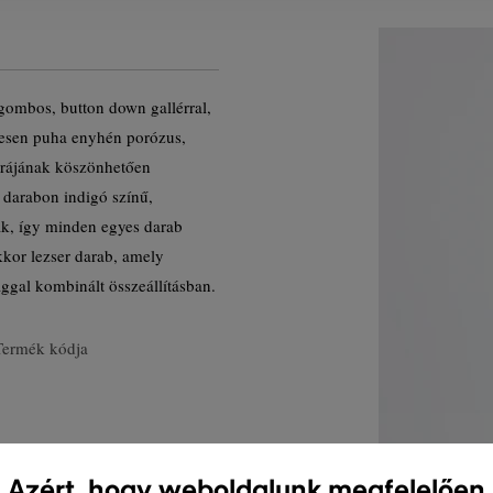
gombos, button down gallérral,
mesen puha enyhén porózus,
túrájának köszönhetően
A darabon indigó színű,
ak, így minden egyes darab
kor lezser darab, amely
ggal kombinált összeállításban.
Termék kódja
Azért, hogy weboldalunk megfelelően