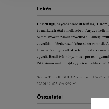
Leírás
Hosszú ujjú, egyenes szabású férfi ing. Három 
és márkafelirattal a mellzseben. Anyaga kelle
oxford szövésű pamut szövetből áll, amely tex
egyedülálló légáteresztő képességet garantál. 
természetes pigmentfestési technikát alkalmazt
egyedi. Rendkívül kényelmes, sportos, ugyanak
tökéletesen mutat majd egy vászon chino nadrá
Szabás/Típus
REGULAR
Szezon: FW23
3230169-623-GA-969-M
Összetétel