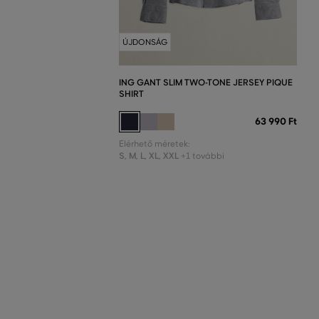
ÚJDONSÁG
ING GANT SLIM TWO-TONE JERSEY PIQUE
SHIRT
63 990 Ft
Elérhető méretek:
S
,
M
,
L
,
XL
,
XXL
+1 további