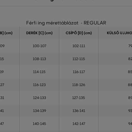
Férfi ing mérettáblázat - REGULAR
B] (cm)
DERÉK [C] (cm)
CSÍPŐ [D] (cm)
KÜLSŐ UJJHOS
109
100-107
102-111
7
115
108-113
112-115
8
119
114-115
116-117
8
127
116-123
118-126
8
131
124-133
127-135
8
141
134-139
136-141
9
147
140-145
142-147
9