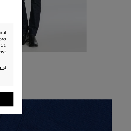
rul
bra
at,
nyt
es)