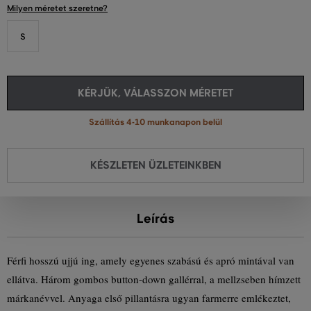
Milyen méretet szeretne?
S
KÉRJÜK, VÁLASSZON MÉRETET
Szállítás 4-10 munkanapon belül
KÉSZLETEN ÜZLETEINKBEN
Leírás
Férfi hosszú ujjú ing, amely egyenes szabású és apró mintával van
ellátva. Három gombos button-down gallérral, a mellzseben hímzett
márkanévvel. Anyaga első pillantásra ugyan farmerre emlékeztet,