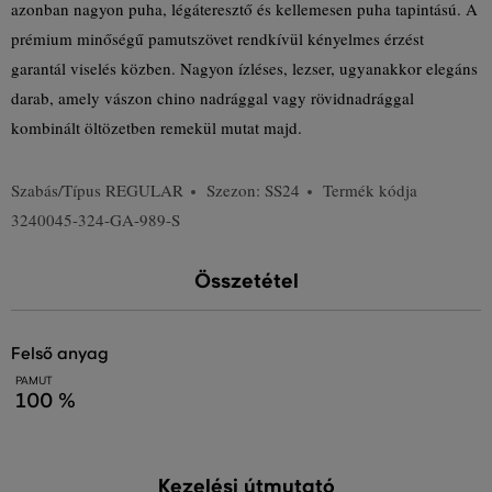
azonban nagyon puha, légáteresztő és kellemesen puha tapintású. A
prémium minőségű pamutszövet rendkívül kényelmes érzést
garantál viselés közben. Nagyon ízléses, lezser, ugyanakkor elegáns
darab, amely vászon chino nadrággal vagy rövidnadrággal
kombinált öltözetben remekül mutat majd.
Szabás/Típus
REGULAR
Szezon: SS24
Termék kódja
3240045-324-GA-989-S
Összetétel
felső anyag
PAMUT
100 %
Kezelési útmutató