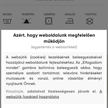
MOSÁS
FEHÉRÍTÉS
SZÁRÍTÁS
VASALÁS
TISZTÍTÁS
Azért, hogy weboldalunk megfelelően
Ajánlott termékek
működjön
(egyetértés a websütikkel)
A websütik (cookies) kezelésének beleegyezésével
hozzájárul weboldalunk fejlesztéséhez. Az „Elfogadom
mindet" gombra kattintva beleegyezik abba, hogy
személyre szabott tartalmat, releváns hirdetéseket
mutassunk és vonzó, online vásárlási élményt
nyújtsunk Önnek.
adataival tisztességesen járunk el.
Köszönjük,
A
websütik (cookies) használata