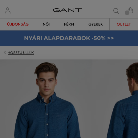
ÚJDONSÁG
NŐI
FÉRFI
GYEREK
OUTLET
NYÁRI ALAPDARABOK -50% >>
HOSSZÚ UJJÚK