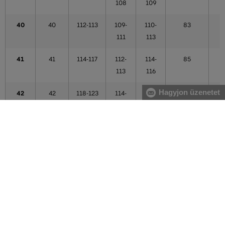
108
109
40
40
112-113
109-
110-
83
111
113
41
41
114-117
112-
114-
85
113
116
Hagyjon üzenetet
42
42
118-123
114-
117-
86
121
121
43
43
124-125
122-
122-
87
123
123
44
44
124-125
122-
122-
87
123
123
44,5
44,5
126-128
124-
124-
87
125
125