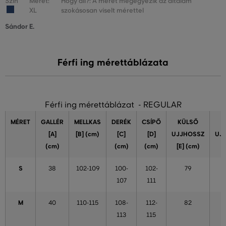
Szín
Méret:
Hogy áll?: A méret megegyezik az általam
XL
szokásosan viselt mérettel
Sándor E.
Férfi ing mérettáblázata
Férfi ing mérettáblázat - REGULAR
MÉRET
GALLÉR
MELLKAS
DERÉK
CSÍPŐ
KÜLSŐ
[A]
[B] (cm)
[C]
[D]
UJJHOSSZ
UJ
(cm)
(cm)
(cm)
[E] (cm)
S
38
102-109
100-
102-
79
107
111
M
40
110-115
108-
112-
82
113
115