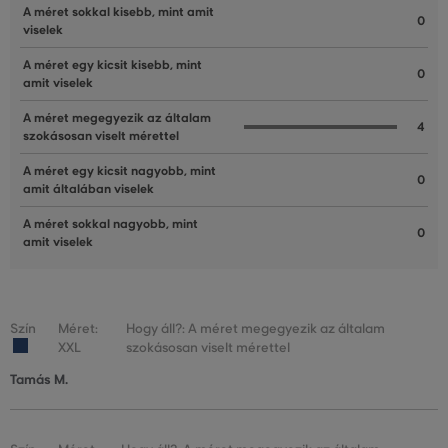
A méret sokkal kisebb, mint amit
0
viselek
A méret egy kicsit kisebb, mint
0
amit viselek
A méret megegyezik az általam
4
szokásosan viselt mérettel
A méret egy kicsit nagyobb, mint
0
amit általában viselek
A méret sokkal nagyobb, mint
0
amit viselek
Szín
Méret:
Hogy áll?: A méret megegyezik az általam
XXL
szokásosan viselt mérettel
Tamás M.