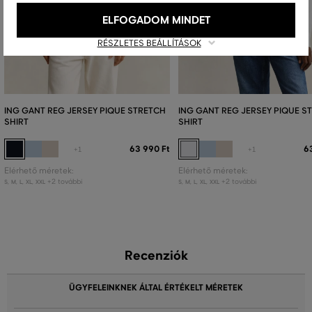
ELFOGADOM MINDET
RÉSZLETES BEÁLLÍTÁSOK
ING GANT REG JERSEY PIQUE STRETCH
ING GANT REG JERSEY PIQUE S
SHIRT
SHIRT
63 990 Ft
6
+1
+1
Elérhető méretek:
Elérhető méretek:
+2 további
+2 további
S
,
M
,
L
,
XL
,
XXL
S
,
M
,
L
,
XL
,
XXL
Recenziók
ÜGYFELEINKNEK ÁLTAL ÉRTÉKELT MÉRETEK