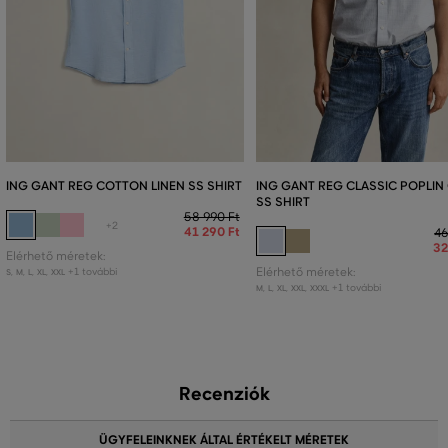
ING GANT REG COTTON LINEN SS SHIRT
ING GANT REG CLASSIC POPLIN
SS SHIRT
58 990 Ft
+2
41 290 Ft
46
32
Elérhető méretek:
+1 további
Elérhető méretek:
S
,
M
,
L
,
XL
,
XXL
+1 további
M
,
L
,
XL
,
XXL
,
XXXL
Recenziók
ÜGYFELEINKNEK ÁLTAL ÉRTÉKELT MÉRETEK