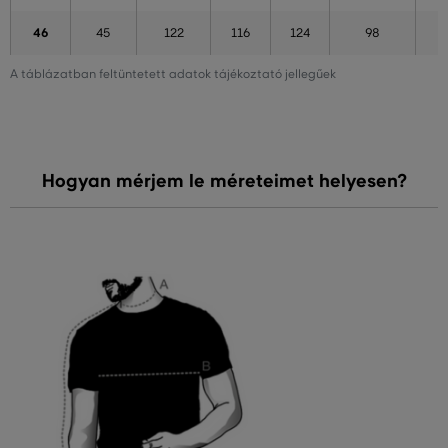
46
45
122
116
124
98
A táblázatban feltüntetett adatok tájékoztató jellegűek
Hogyan mérjem le méreteimet helyesen?