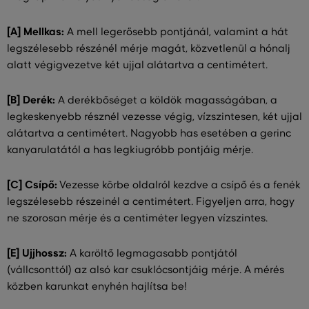
[A] Mellkas:
A mell legerősebb pontjánál, valamint a hát
legszélesebb részénél mérje magát, közvetlenül a hónalj
alatt végigvezetve két ujjal alátartva a centimétert.
[B] Derék:
A derékbőséget a köldök magasságában, a
legkeskenyebb résznél vezesse végig, vízszintesen, két ujjal
alátartva a centimétert. Nagyobb has esetében a gerinc
kanyarulatától a has legkiugróbb pontjáig mérje.
[C] Csípő:
Vezesse körbe oldalról kezdve a csípő és a fenék
legszélesebb részeinél a centimétert. Figyeljen arra, hogy
ne szorosan mérje és a centiméter legyen vízszintes.
[E] Ujjhossz:
A karöltő legmagasabb pontjától
(vállcsonttól) az alsó kar csuklócsontjáig mérje. A mérés
közben karunkat enyhén hajlítsa be!