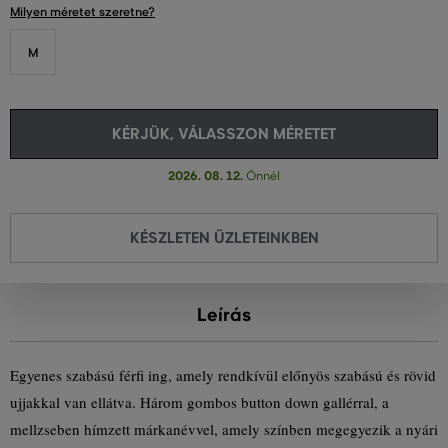
Milyen méretet szeretne?
M
KÉRJÜK, VÁLASSZON MÉRETET
2026. 08. 12.
Önnél
KÉSZLETEN ÜZLETEINKBEN
Leírás
Egyenes szabású férfi ing, amely rendkívül előnyös szabású és rövid
ujjakkal van ellátva. Három gombos button down gallérral, a
mellzseben hímzett márkanévvel, amely színben megegyezik a nyári