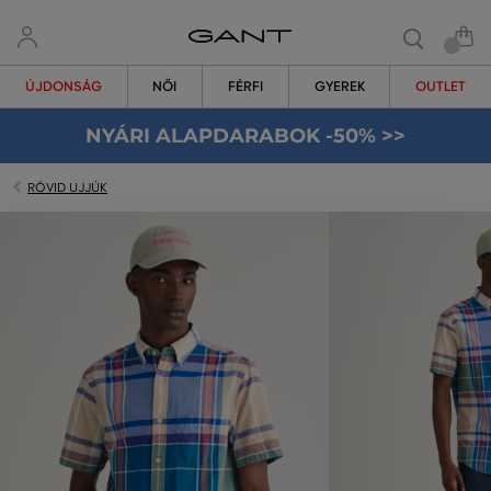
ÚJDONSÁG
NŐI
FÉRFI
GYEREK
OUTLET
NYÁRI ALAPDARABOK -50% >>
RÖVID UJJÚK