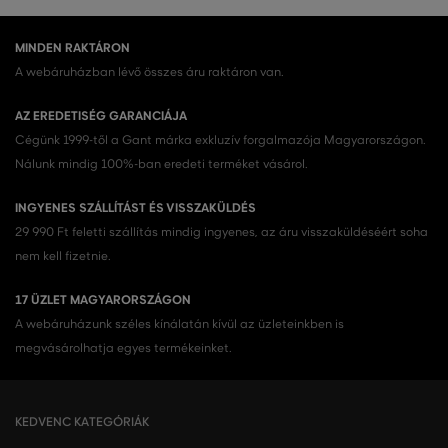
MINDEN RAKTÁRON
A webáruházban lévő összes áru raktáron van.
AZ EREDETISÉG GARANCIÁJA
Cégünk 1999-től a Gant márka exkluzív forgalmazója Magyarországon.
Nálunk mindig 100%-ban eredeti terméket vásárol.
INGYENES SZÁLLÍTÁST ÉS VISSZAKÜLDÉS
29 990 Ft feletti szállítás mindig ingyenes, az áru visszaküldéséért soha
nem kell fizetnie.
17 ÜZLET MAGYARORSZÁGON
A webáruházunk széles kínálatán kívül az üzleteinkben is
megvásárolhatja egyes termékeinket.
KEDVENC KATEGÓRIÁK