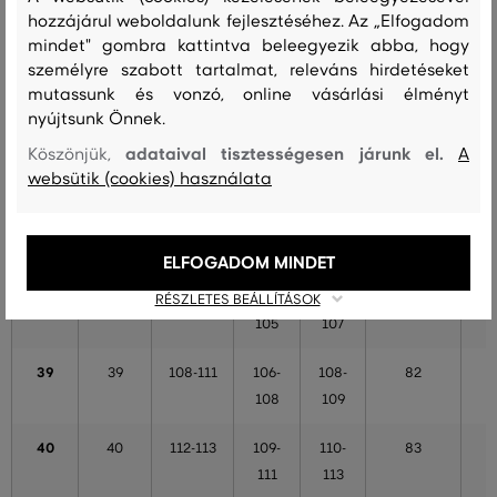
hozzájárul weboldalunk fejlesztéséhez. Az „Elfogadom
123
126
mindet" gombra kattintva beleegyezik abba, hogy
személyre szabott tartalmat, releváns hirdetéseket
XXL
46
128-131
124-
127-
89
mutassunk és vonzó, online vásárlási élményt
133
135
nyújtsunk Önnek.
XXXL
48
132-141
134-
136-
93
adataival tisztességesen járunk el.
Köszönjük,
A
139
141
websütik (cookies) használata
4XL
49
142-147
140-
142-
94
145
147
ELFOGADOM MINDET
38
38
102-107
102-
102-
81
RÉSZLETES BEÁLLÍTÁSOK
105
107
39
39
108-111
106-
108-
82
108
109
40
40
112-113
109-
110-
83
111
113