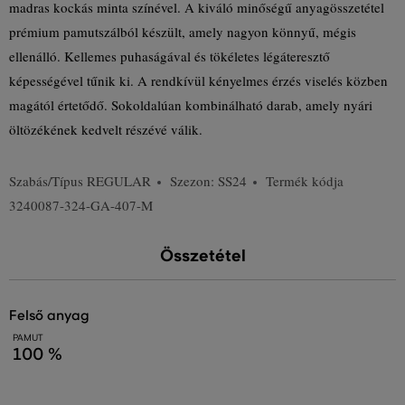
madras kockás minta színével. A kiváló minőségű anyagösszetétel
prémium pamutszálból készült, amely nagyon könnyű, mégis
ellenálló. Kellemes puhaságával és tökéletes légáteresztő
képességével tűnik ki. A rendkívül kényelmes érzés viselés közben
magától értetődő. Sokoldalúan kombinálható darab, amely nyári
öltözékének kedvelt részévé válik.
Szabás/Típus
REGULAR
Szezon: SS24
Termék kódja
3240087-324-GA-407-M
Összetétel
felső anyag
PAMUT
100 %