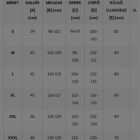
MÉRET
GALLÉR
MELLKAS
DERÉK
CSÍPŐ
KÜLSŐ
[A]
[B] (cm)
[C]
[D]
UJJHOSSZ
UJ
(cm)
(cm)
(cm)
[E] (cm)
S
39
98-101
94-97
100-
82
101
M
40
102-109
98-
102-
85
105
111
L
41
110-115
106-
112-
85
112
115
XL
45
116-117
113-
116-
85
114
121
XXL
46
118-129
115-
122-
89
121
129
XXXL
48
130-135
122-
130-
92