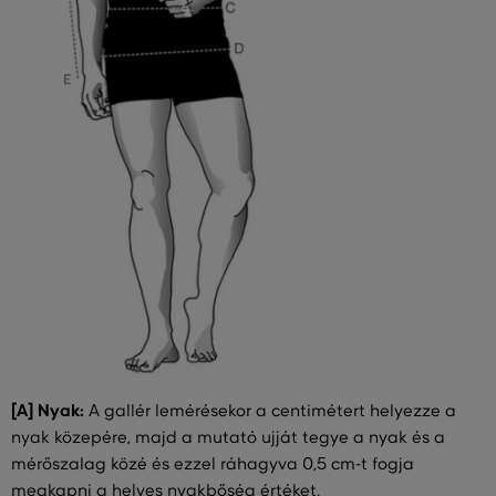
[A] Nyak:
A gallér lemérésekor a centimétert helyezze a
nyak közepére, majd a mutató ujját tegye a nyak és a
mérőszalag közé és ezzel ráhagyva 0,5 cm-t fogja
megkapni a helyes nyakbőség értéket.