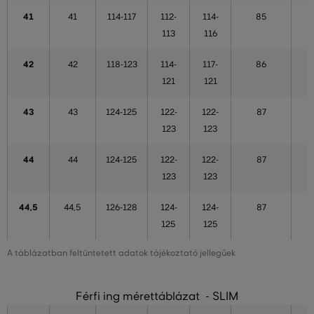
41
41
114-117
112-
114-
85
113
116
42
42
118-123
114-
117-
86
121
121
43
43
124-125
122-
122-
87
123
123
44
44
124-125
122-
122-
87
123
123
44,5
44,5
126-128
124-
124-
87
125
125
A táblázatban feltüntetett adatok tájékoztató jellegűek
Férfi ing mérettáblázat - SLIM