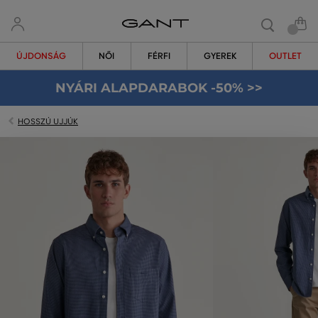
ÚJDONSÁG
NŐI
FÉRFI
GYEREK
OUTLET
NYÁRI ALAPDARABOK -50% >>
HOSSZÚ UJJÚK