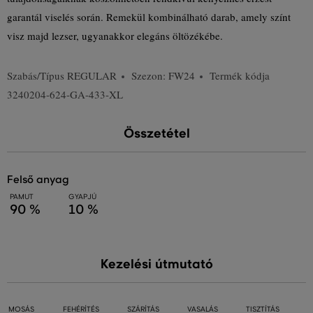
garantál viselés során. Remekül kombinálható darab, amely színt
visz majd lezser, ugyanakkor elegáns öltözékébe.
Szabás/Típus
REGULAR
Szezon: FW24
Termék kódja
3240204-624-GA-433-XL
Összetétel
felső anyag
PAMUT
GYAPJÚ
90 %
10 %
Kezelési útmutató
MOSÁS
FEHÉRÍTÉS
SZÁRÍTÁS
VASALÁS
TISZTÍTÁS