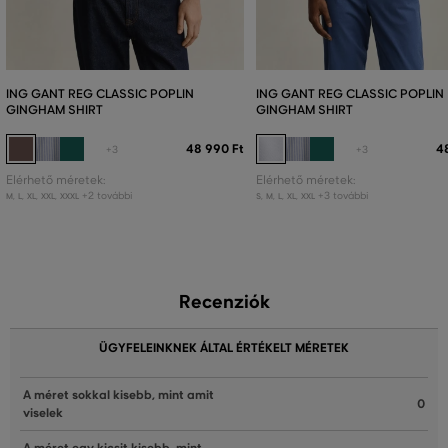
ING GANT REG CLASSIC POPLIN
ING GANT REG CLASSIC POPLIN
GINGHAM SHIRT
GINGHAM SHIRT
48 990 Ft
4
+3
+3
Elérhető méretek:
Elérhető méretek:
+2 további
+3 további
M
,
L
,
XL
,
XXL
,
XXXL
S
,
M
,
L
,
XL
,
XXL
Recenziók
ÜGYFELEINKNEK ÁLTAL ÉRTÉKELT MÉRETEK
A méret sokkal kisebb, mint amit
0
viselek