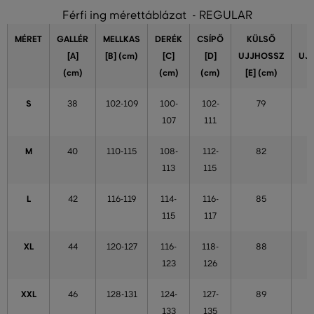
Férfi ing mérettáblázat - REGULAR
MÉRET
GALLÉR
MELLKAS
DERÉK
CSÍPŐ
KÜLSŐ
[A]
[B] (cm)
[C]
[D]
UJJHOSSZ
UJ
(cm)
(cm)
(cm)
[E] (cm)
S
38
102-109
100-
102-
79
107
111
M
40
110-115
108-
112-
82
113
115
L
42
116-119
114-
116-
85
115
117
XL
44
120-127
116-
118-
88
123
126
XXL
46
128-131
124-
127-
89
133
135