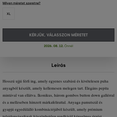
Milyen méretet szeretne?
XL
KÉRJÜK, VÁLASSZON MÉRETET
2026. 08. 12.
Önnél
Leírás
Hosszú ujjú férfi ing, amely egyenes szabású és kivételesen puha
anyagból készült, amely kellemesen melegen tart. Elegáns pepita
mintával van ellátva. Ikonikus, három gombos button down gallérral
és a mellzseben hímzett márkafelirattal. Anyaga pamutszál és
gyapjú egyedülálló kombinációjából készült, amely prémium
tulajdonságaiknak köszönhetően rendkívül kényelmes érzést