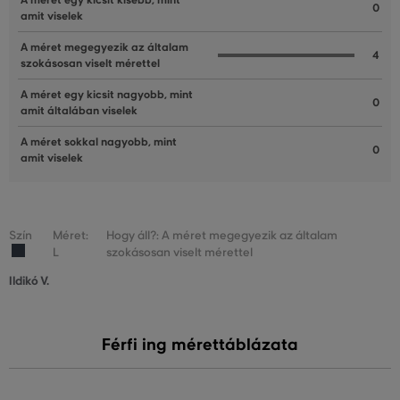
A méret egy kicsit kisebb, mint
0
amit viselek
A méret megegyezik az általam
4
szokásosan viselt mérettel
A méret egy kicsit nagyobb, mint
0
amit általában viselek
A méret sokkal nagyobb, mint
0
amit viselek
Szín
Méret:
Hogy áll?: A méret megegyezik az általam
L
szokásosan viselt mérettel
Ildikó V.
Férfi ing mérettáblázata