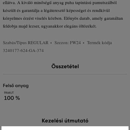
ellátva. A kiváló minőségű anyag puha tapintású pamutszálból
készült és garantálja a légáteresztő képességet és rendkívül
kényelmes érzést viselés közben. Előnyös darab, amely garanáltan
feldobja majd lezser, ugyanakkor elegáns öltözékét.
Szabás/Típus
REGULAR
Szezon: FW24
Termék kódja
3240177-624-GA-374
Összetétel
felső anyag
PAMUT
100 %
Kezelési útmutató