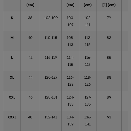
(cm)
(cm)
(cm)
[E] (cm)
S
38
102-109
100-
102-
79
107
111
M
40
110-115
108-
112-
82
113
115
L
42
116-119
114-
116-
85
115
117
XL
44
120-127
116-
118-
88
123
126
XXL
46
128-131
124-
127-
89
133
135
XXXL
48
132-141
134-
136-
93
139
141