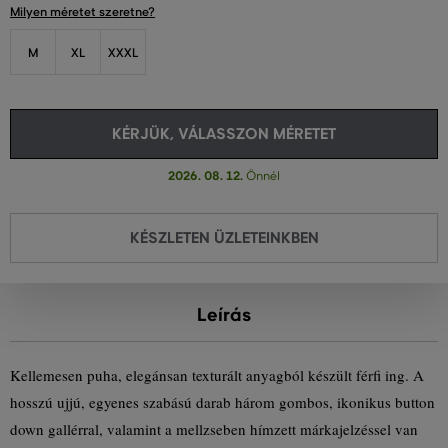
Milyen méretet szeretne?
M
XL
XXXL
KÉRJÜK, VÁLASSZON MÉRETET
2026. 08. 12.
Önnél
KÉSZLETEN ÜZLETEINKBEN
Leírás
Kellemesen puha, elegánsan texturált anyagból készült férfi ing. A
hosszú ujjú, egyenes szabású darab három gombos, ikonikus button
down gallérral, valamint a mellzseben hímzett márkajelzéssel van