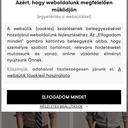
Azért, hogy weboldalunk megfelelően
működjön
MOSÁS
FEHÉRÍTÉS
SZÁRÍTÁS
VASALÁS
TISZTÍTÁS
(egyetértés a websütikkel)
A websütik (cookies) kezelésének beleegyezésével
hozzájárul weboldalunk fejlesztéséhez. Az „Elfogadom
Ajánlott termékek
mindet" gombra kattintva beleegyezik abba, hogy
személyre szabott tartalmat, releváns hirdetéseket
mutassunk és vonzó, online vásárlási élményt
nyújtsunk Önnek.
adataival tisztességesen járunk el.
Köszönjük,
A
websütik (cookies) használata
ELFOGADOM MINDET
RÉSZLETES BEÁLLÍTÁSOK