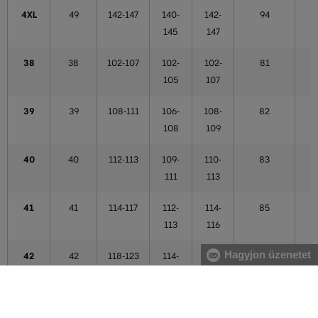
4XL
49
142-147
140-
142-
94
145
147
38
38
102-107
102-
102-
81
105
107
39
39
108-111
106-
108-
82
108
109
40
40
112-113
109-
110-
83
111
113
41
41
114-117
112-
114-
85
113
116
Hagyjon üzenetet
42
42
118-123
114-
117-
86
121
121
43
43
124-125
122-
122-
87