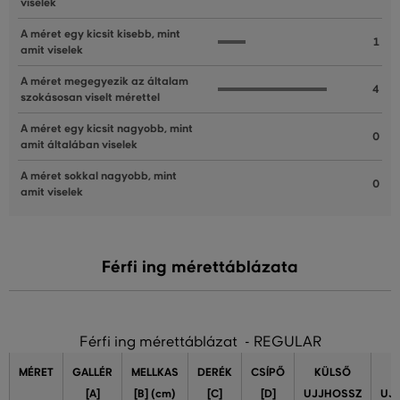
viselek
A méret egy kicsit kisebb, mint
1
amit viselek
A méret megegyezik az általam
4
szokásosan viselt mérettel
A méret egy kicsit nagyobb, mint
0
amit általában viselek
A méret sokkal nagyobb, mint
0
amit viselek
Férfi ing mérettáblázata
Férfi ing mérettáblázat - REGULAR
MÉRET
GALLÉR
MELLKAS
DERÉK
CSÍPŐ
KÜLSŐ
[A]
[B] (cm)
[C]
[D]
UJJHOSSZ
UJ