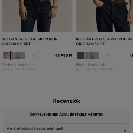
ING GANT REG CLASSIC POPLIN
ING GANT REG CLASSIC POPLIN
GINGHAM SHIRT
GINGHAM SHIRT
48 990 Ft
4
+3
+3
Elérhető méretek:
Elérhető méretek:
+3 további
+2 további
S
,
M
,
L
,
XL
,
XXL
M
,
L
,
XL
,
XXL
,
XXXL
Recenziók
ÜGYFELEINKNEK ÁLTAL ÉRTÉKELT MÉRETEK
A méret sokkal kisebb, mint amit
0