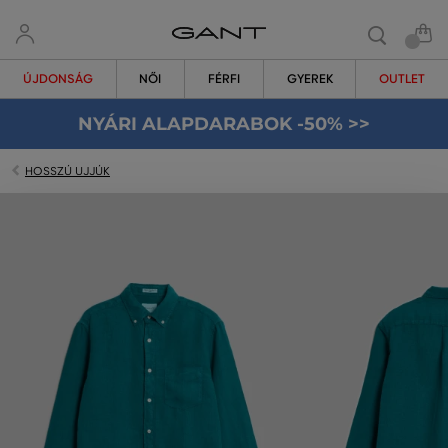
ÚJDONSÁG
NŐI
FÉRFI
GYEREK
OUTLET
NYÁRI ALAPDARABOK -50% >>
HOSSZÚ UJJÚK