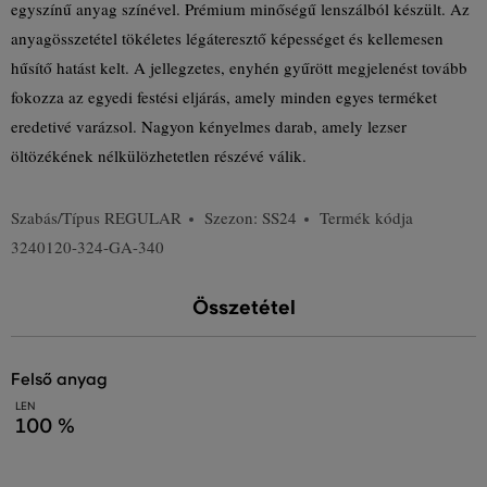
egyszínű anyag színével. Prémium minőségű lenszálból készült. Az
anyagösszetétel tökéletes légáteresztő képességet és kellemesen
hűsítő hatást kelt. A jellegzetes, enyhén gyűrött megjelenést tovább
fokozza az egyedi festési eljárás, amely minden egyes terméket
eredetivé varázsol. Nagyon kényelmes darab, amely lezser
öltözékének nélkülözhetetlen részévé válik.
Szabás/Típus
REGULAR
Szezon: SS24
Termék kódja
3240120-324-GA-340
Összetétel
felső anyag
LEN
100 %