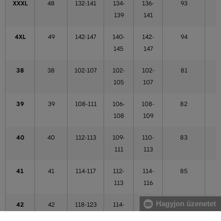
XXXL
48
132-141
134-
136-
93
139
141
4XL
49
142-147
140-
142-
94
145
147
38
38
102-107
102-
102-
81
105
107
39
39
108-111
106-
108-
82
108
109
40
40
112-113
109-
110-
83
111
113
41
41
114-117
112-
114-
85
113
116
Hagyjon üzenetet
42
42
118-123
114-
117-
86
121
121