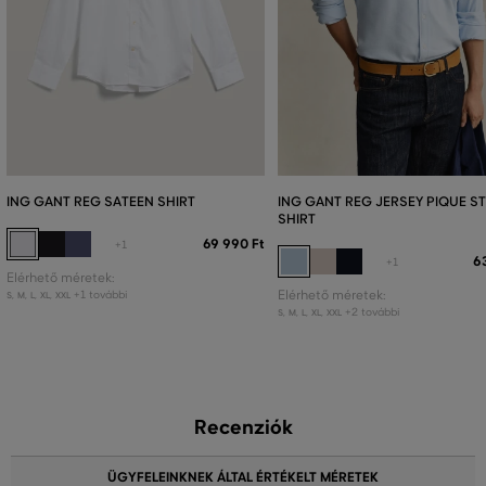
ING GANT REG SATEEN SHIRT
ING GANT REG JERSEY PIQUE S
SHIRT
69 990 Ft
+1
6
+1
Elérhető méretek:
+1 további
Elérhető méretek:
S
,
M
,
L
,
XL
,
XXL
+2 további
S
,
M
,
L
,
XL
,
XXL
Recenziók
ÜGYFELEINKNEK ÁLTAL ÉRTÉKELT MÉRETEK