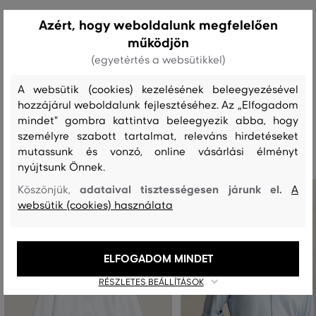
Kezelési útmutató
Azért, hogy weboldalunk megfelelően
működjön
(egyetértés a websütikkel)
MOSÁS
FEHÉRÍTÉS
SZÁRÍTÁS
VASALÁS
TISZTÍTÁS
A websütik (cookies) kezelésének beleegyezésével
hozzájárul weboldalunk fejlesztéséhez. Az „Elfogadom
mindet" gombra kattintva beleegyezik abba, hogy
Ajánlott termékek
személyre szabott tartalmat, releváns hirdetéseket
mutassunk és vonzó, online vásárlási élményt
nyújtsunk Önnek.
adataival tisztességesen járunk el.
Köszönjük,
A
websütik (cookies) használata
ELFOGADOM MINDET
RÉSZLETES BEÁLLÍTÁSOK