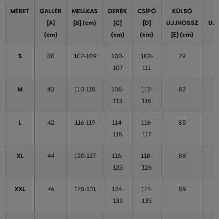
MÉRET
GALLÉR
MELLKAS
DERÉK
CSÍPŐ
KÜLSŐ
[A]
[B] (cm)
[C]
[D]
UJJHOSSZ
UJ
(cm)
(cm)
(cm)
[E] (cm)
S
38
102-109
100-
102-
79
107
111
M
40
110-115
108-
112-
82
113
115
L
42
116-119
114-
116-
85
115
117
XL
44
120-127
116-
118-
88
123
126
XXL
46
128-131
124-
127-
89
133
135