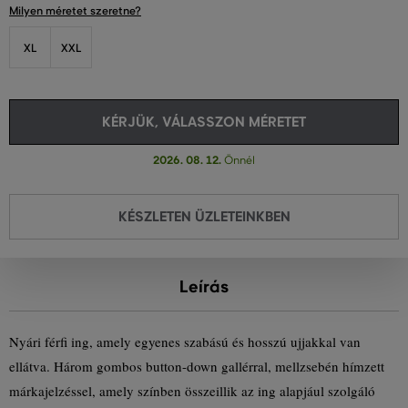
Milyen méretet szeretne?
XL
XXL
KÉRJÜK, VÁLASSZON MÉRETET
2026. 08. 12.
Önnél
KÉSZLETEN ÜZLETEINKBEN
Leírás
Nyári férfi ing, amely egyenes szabású és hosszú ujjakkal van
ellátva. Három gombos button-down gallérral, mellzsebén hímzett
márkajelzéssel, amely színben összeillik az ing alapjául szolgáló