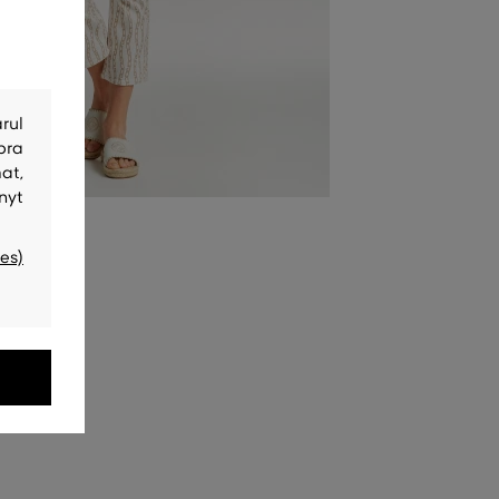
rul
bra
at,
nyt
es)