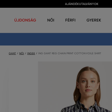
AJÁNDÉKUTALVÁNYOK
ÚJDONSÁG
NŐI
FÉRFI
GYEREK
GANT
NŐI
INGEK
ING GANT REG CHAIN PRINT COTTON VOILE SHIRT