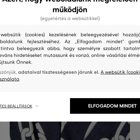
működjön
(egyetértés a websütikkel)
websütik (cookies) kezelésének beleegyezésével hozzájá
boldalunk fejlesztéséhez. Az „Elfogadom mindet" gom
ttintva beleegyezik abba, hogy személyre szabott tartalm
leváns hirdetéseket mutassunk és vonzó, online vásárlási élmé
S
TISZTÍTÁS
újtsunk Önnek.
adataival tisztességesen járunk el.
szönjük,
A websütik (cooki
sználata
ELFOGADOM MINDET
TES BEÁLLÍTÁSOK