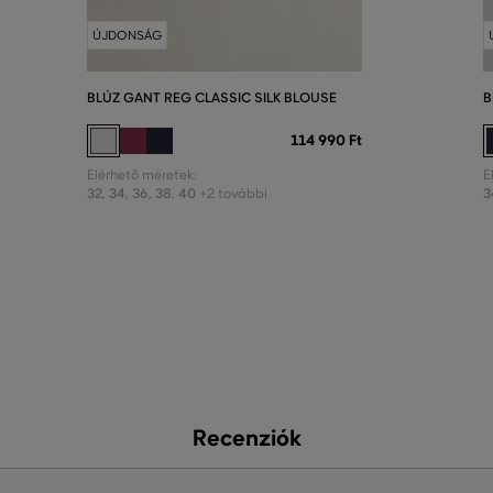
ÚJDONSÁG
BLÚZ GANT REG CLASSIC SILK BLOUSE
B
114 990 Ft
Elérhető méretek:
E
32
,
34
,
36
,
38
,
40
3
+2 további
Recenziók