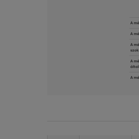
A mé
A mé
A mé
szok
A mé
álta
A mé