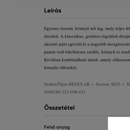
Leírás
Egyenes fazonú, könnyű női ing, mely teljes fel
díszített. A klasszikus, gombos rögzítésű dizájn
akasztó pánt egészíti ki a nagyobb mozgássz
pamut voál tökéletesen szellős, könnyű és rend
Kiválóan kombinálható darab, amely stílusosan 
formális öltözékét.
Szabás/Típus
REGULAR
Szezon: SS23
T
4300180-323-GW-433
Összetétel
felső anyag