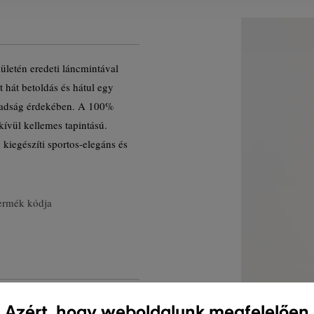
ületén eredeti láncmintával
t hát betoldás és hátul egy
abadság érdekében. A 100%
kívül kellemes tapintású.
kiegészíti sportos-elegáns és
ermék kódja
Azért, hogy weboldalunk megfelelően