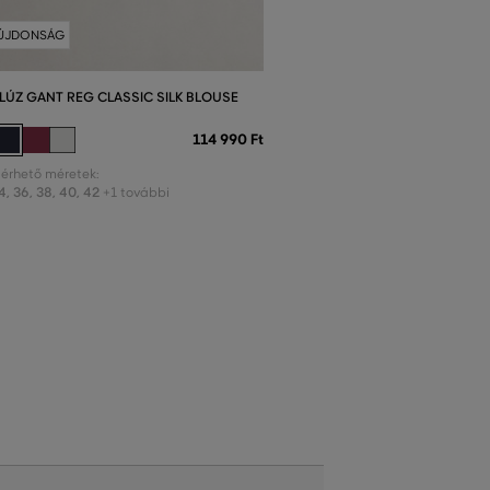
ÚJDONSÁG
LÚZ GANT REG CLASSIC SILK BLOUSE
114 990 Ft
lérhető méretek:
4
,
36
,
38
,
40
,
42
+1 további