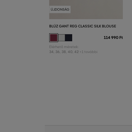
ÚJDONSÁG
BLÚZ GANT REG CLASSIC SILK BLOUSE
114 990 Ft
Elérhető méretek:
34
,
36
,
38
,
40
,
42
+1 további