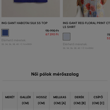
ING GANT HABOTAI SILK SS TOP
ING GANT REG FLORAL PRINT CT
LS SHIRT
95 990 Ft
67 190 Ft
73
51
Elérhető méretek:
+1 további
Elérhető méretek:
32
,
34
,
36
,
38
,
40
+3 további
32
,
34
,
36
,
38
,
40
Női pólok mérőszalag
MERÉT
GALLÉR
HOSSZ
MELLKAS
DERÉK
CSÍPŐ
(CM)
(CM)
(CM) [A]
(CM) [B]
(CM) [C]