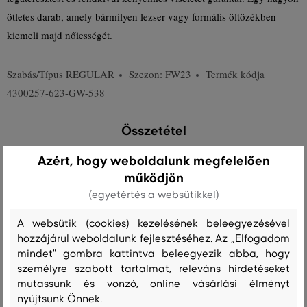
ötletes darab, amely bármilyen lezser vagy formális öltözékben
kiemeli majd nőiességét.
Szabás/Típus
REGULAR
Szezon: FW23
Termék kódja
4300257-623-GW-538
Összetétel
Azért, hogy weboldalunk megfelelően
felső anyag
működjön
(egyetértés a websütikkel)
PAMUT
100 %
A websütik (cookies) kezelésének beleegyezésével
hozzájárul weboldalunk fejlesztéséhez. Az „Elfogadom
mindet" gombra kattintva beleegyezik abba, hogy
Kezelési útmutató
személyre szabott tartalmat, releváns hirdetéseket
mutassunk és vonzó, online vásárlási élményt
nyújtsunk Önnek.
MOSÁS
FEHÉRÍTÉS
SZÁRÍTÁS
VASALÁS
TISZTÍTÁS