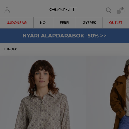
ÚJDONSÁG
NŐI
FÉRFI
GYEREK
OUTLET
NYÁRI ALAPDARABOK -50% >>
INGEK