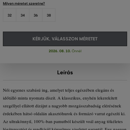
Milyen méretet szeretne?
32
34
36
38
KÉRJÜK, VÁLASSZON MÉRETET
2026. 08. 10.
Önnél
Leírás
Női egyenes szabású ing, amelyet teljes egészében elegáns és
időtálló minta nyomata díszít. A klasszikus, enyhén lekerekített
szegéllyel ellátott dizájnt a nagyobb mozgásszabadság elérésének
érdekében hátsó oldalán akasztóhurok és formázó varrat egészíti ki.
Az ultrakönnyű, 100%-ban pamutból készült voál anyag tökéletes
légáteresztést és rendkívül kényelmes viseletet garantál. Egy nagyon