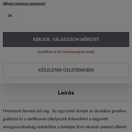
Milyen méretet szeretne?
34
KÉRJÜK, VÁLASSZON MÉRETET
Szállítás 4-10 munkanapon belül
KÉSZLETEN ÜZLETEINKBEN
Leírás
Oversized fazonú női ing. Az egyszínű dizájnt az ikonikus gombos
gallérral és a mellkason elhelyezett foltzsebbel a nagyobb
mozgásszabadság érdekében a hátulján lévő akasztó pánttal ellátott