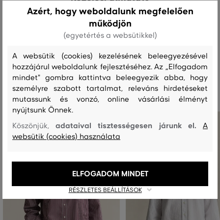
Azért, hogy weboldalunk megfelelően
működjön
MOSÁS
FEHÉRÍTÉS
SZÁRÍTÁS
VASALÁS
TISZTÍTÁS
(egyetértés a websütikkel)
A websütik (cookies) kezelésének beleegyezésével
hozzájárul weboldalunk fejlesztéséhez. Az „Elfogadom
Ajánlott termékek
mindet" gombra kattintva beleegyezik abba, hogy
személyre szabott tartalmat, releváns hirdetéseket
mutassunk és vonzó, online vásárlási élményt
nyújtsunk Önnek.
adataival tisztességesen járunk el.
Köszönjük,
A
websütik (cookies) használata
ELFOGADOM MINDET
RÉSZLETES BEÁLLÍTÁSOK