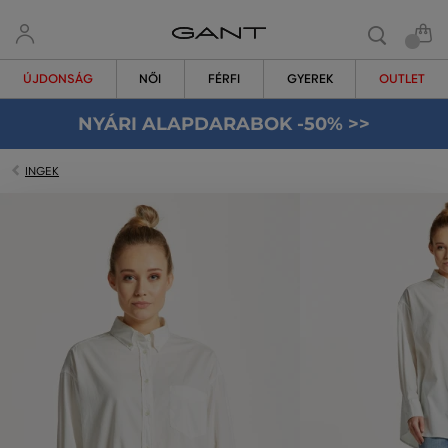
ÚJDONSÁG
NŐI
FÉRFI
GYEREK
OUTLET
NYÁRI ALAPDARABOK -50% >>
INGEK