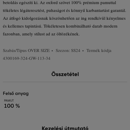
betoldás egészíti ki. Az oxford szövet 100% prémium pamuttal
tökéletes légáteresztést, puhaságot és könnyű karbantartást garantál.
Az átfogó kidolgozásnak köszönhetően az ing rendkívül kényelmes
és kellemes tapintású. Tökéletesen kombinálható darab modern
fazonban, amely stílust ad az öltözékének.
Szabás/Típus
OVER SIZE
Szezon: SS24
Termék kódja
4300169-324-GW-113-34
Összetétel
felső anyag
PAMUT
100 %
Kezelési útmutató