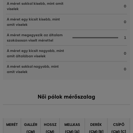
A méret sokkal kisebb, mint amit
0
viselek
A méret egy kicsit kisebb, mint
0
amit viselek
A méret megegyezik az általam
1
szokásosan viselt mérettel
A méret egy kicsit nagyobb, mint
0
amit általában viselek
A méret sokkal nagyobb, mint
0
amit viselek
Női pólok mérőszalag
MERÉT
GALLÉR
HOSSZ
MELLKAS
DERÉK
CSÍPŐ
(CM)
(CM)
(CM) [A]
(CM) [B]
(CM) [C]