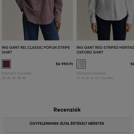
ING GANT REL CLASSIC POPLIN STRIPE
ING GANT REG STRIPED HERITA
SHIRT
OXFORD SHIRT
56 990 Ft
5
Elérhető méretek:
Elérhető méretek:
32
,
34
,
36
,
38
,
40
+1 további
34
,
36
,
38
,
40
,
42
Recenziók
ÜGYFELEINKNEK ÁLTAL ÉRTÉKELT MÉRETEK