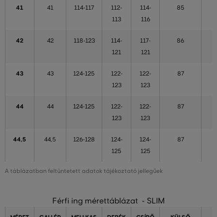
41
41
114-117
112-
114-
85
113
116
42
42
118-123
114-
117-
86
121
121
43
43
124-125
122-
122-
87
123
123
44
44
124-125
122-
122-
87
123
123
44,5
44,5
126-128
124-
124-
87
125
125
A táblázatban feltüntetett adatok tájékoztató jellegűek
Férfi ing mérettáblázat - SLIM