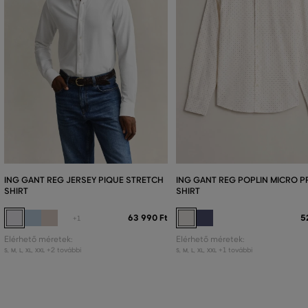
ING GANT REG JERSEY PIQUE STRETCH
ING GANT REG POPLIN MICRO P
SHIRT
SHIRT
63 990 Ft
5
+1
Elérhető méretek:
Elérhető méretek:
+2 további
+1 további
S
,
M
,
L
,
XL
,
XXL
S
,
M
,
L
,
XL
,
XXL