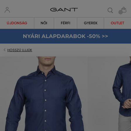
ÚJDONSÁG
NŐI
FÉRFI
GYEREK
OUTLET
NYÁRI ALAPDARABOK -50% >>
HOSSZÚ UJJÚK