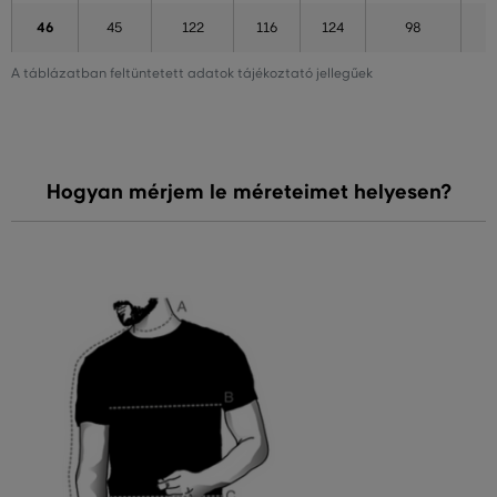
46
45
122
116
124
98
A táblázatban feltüntetett adatok tájékoztató jellegűek
Hogyan mérjem le méreteimet helyesen?