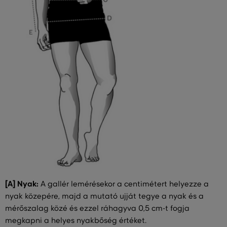
[A] Nyak:
A gallér lemérésekor a centimétert helyezze a
nyak közepére, majd a mutató ujját tegye a nyak és a
mérőszalag közé és ezzel ráhagyva 0,5 cm-t fogja
megkapni a helyes nyakbőség értéket.