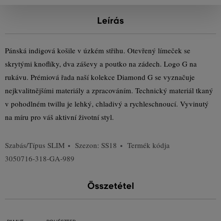
Leírás
Pánská indigová košile v úzkém střihu. Otevřený límeček se
skrytými knoflíky, dva záševy a poutko na zádech. Logo G na
rukávu. Prémiová řada naší kolekce Diamond G se vyznačuje
nejkvalitnějšími materiály a zpracováním. Technický materiál tkaný
v pohodlném twillu je lehký, chladivý a rychleschnoucí. Vyvinutý
na míru pro váš aktivní životní styl.
Szabás/Típus
SLIM
Szezon: SS18
Termék kódja
3050716-318-GA-989
Összetétel