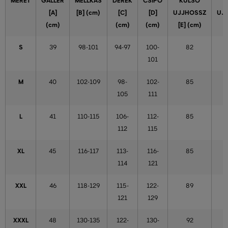
MÉRET
GALLÉR
MELLKAS
DERÉK
CSÍPŐ
KÜLSŐ
[A]
[B] (cm)
[C]
[D]
UJJHOSSZ
UJ
(cm)
(cm)
(cm)
[E] (cm)
S
39
98-101
94-97
100-
82
101
M
40
102-109
98-
102-
85
105
111
L
41
110-115
106-
112-
85
112
115
XL
45
116-117
113-
116-
85
114
121
XXL
46
118-129
115-
122-
89
121
129
XXXL
48
130-135
122-
130-
92