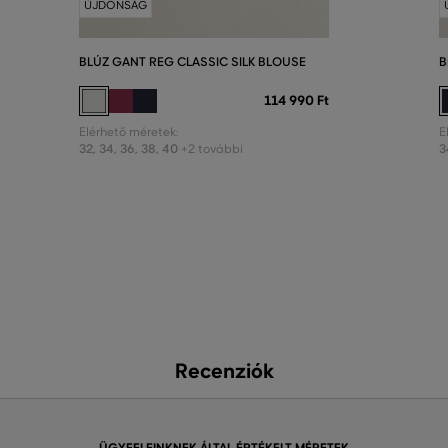
ÚJDONSÁG
BLÚZ GANT REG CLASSIC SILK BLOUSE
B
114 990 Ft
Elérhető méretek:
E
32
,
34
,
36
,
38
,
40
3
+2 további
Recenziók