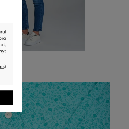
rul
bra
at,
nyt
es)