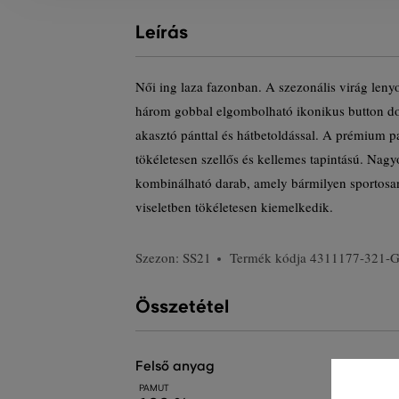
Leírás
Női ing laza fazonban. A szezonális virág len
három gobbal elgombolható ikonikus button dow
akasztó pánttal és hátbetoldással. A prémium pa
tökéletesen szellős és kellemes tapintású. Nagy
kombinálható darab, amely bármilyen sportosa
viseletben tökéletesen kiemelkedik.
Szezon: SS21
Termék kódja
4311177-321-
Összetétel
felső anyag
PAMUT