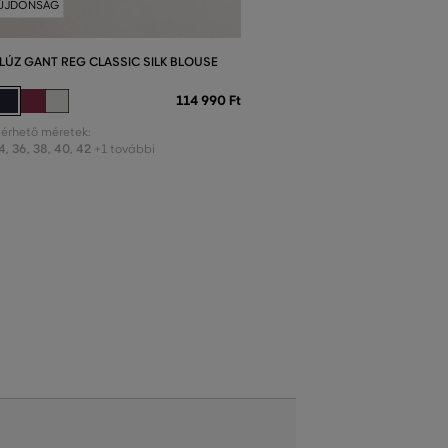
ÚJDONSÁG
LÚZ GANT REG CLASSIC SILK BLOUSE
114 990 Ft
lérhető méretek:
4
,
36
,
38
,
40
,
42
+1 további