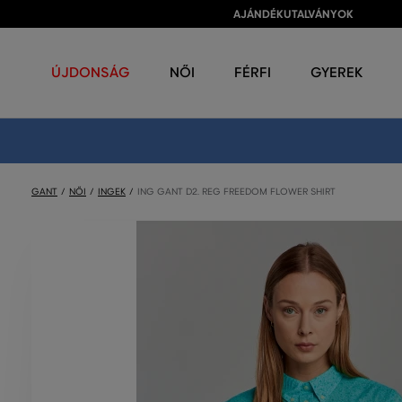
AJÁNDÉKUTALVÁNYOK
ÚJDONSÁG
NŐI
FÉRFI
GYEREK
GANT
NŐI
INGEK
ING GANT D2. REG FREEDOM FLOWER SHIRT