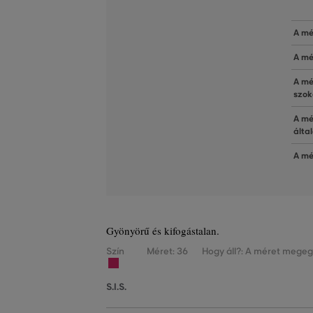
A mé
A mé
A mé
szok
A mé
álta
A mé
Gyönyörű és kifogástalan.
Szín
Méret: 36
Hogy áll?: A méret megegy
S.I.S.