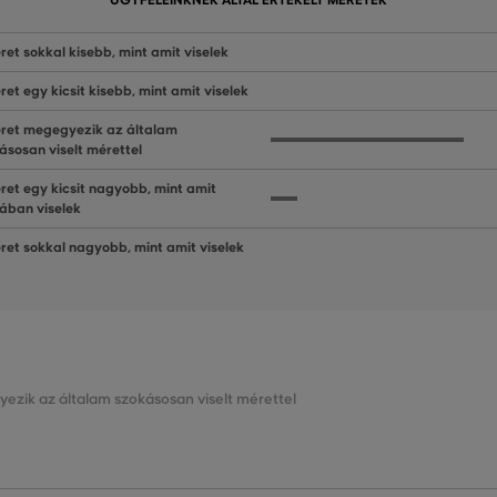
ÜGYFELEINKNEK ÁLTAL ÉRTÉKELT MÉRETEK
ret sokkal kisebb, mint amit viselek
ret egy kicsit kisebb, mint amit viselek
ret megegyezik az általam
ásosan viselt mérettel
ret egy kicsit nagyobb, mint amit
lában viselek
ret sokkal nagyobb, mint amit viselek
ezik az általam szokásosan viselt mérettel