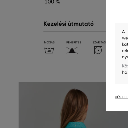
100 %
Kezelési útmutató
A 
we
MOSÁS
FEHÉRÍTÉS
SZÁRÍTÁS
VASALÁ
ka
re
ny
Kö
ha
RÉSZLE