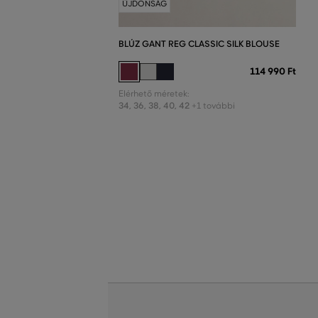
ÚJDONSÁG
BLÚZ GANT REG CLASSIC SILK BLOUSE
114 990 Ft
Elérhető méretek:
34
,
36
,
38
,
40
,
42
+1 további