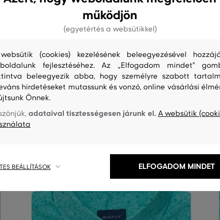
működjön
(egyetértés a websütikkel)
websütik (cookies) kezelésének beleegyezésével hozzájá
boldalunk fejlesztéséhez. Az „Elfogadom mindet" gom
S
TISZTÍTÁS
ttintva beleegyezik abba, hogy személyre szabott tartalm
leváns hirdetéseket mutassunk és vonzó, online vásárlási élmé
újtsunk Önnek.
adataival tisztességesen járunk el.
szönjük,
A websütik (cooki
sználata
ELFOGADOM MINDET
TES BEÁLLÍTÁSOK