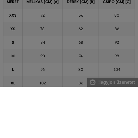
MERÉT
MELLKAS (CM) [A]
DERÉK (CM) [B]
CSÍPŐ (CM) [C]
XXS
72
56
80
XS
78
62
86
S
84
68
92
M
90
74
98
L
96
80
104
Hagyjon üzenetet
XL
102
86
110
XXL
111
95
119
3XL
120
104
128
4XL
129
113
137
5XL
138
122
146