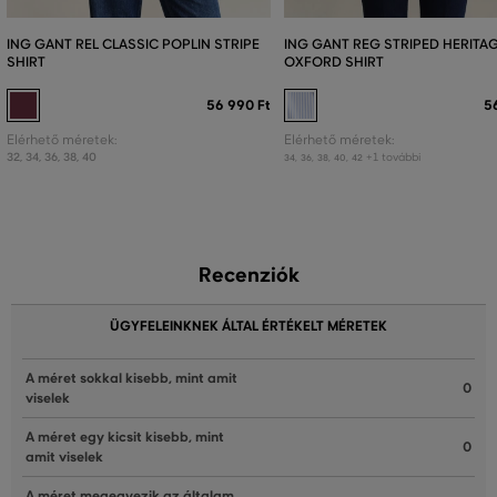
ING GANT REL CLASSIC POPLIN STRIPE
ING GANT REG STRIPED HERITA
SHIRT
OXFORD SHIRT
56 990 Ft
5
Elérhető méretek:
Elérhető méretek:
32
,
34
,
36
,
38
,
40
+1 további
34
,
36
,
38
,
40
,
42
Recenziók
ÜGYFELEINKNEK ÁLTAL ÉRTÉKELT MÉRETEK
A méret sokkal kisebb, mint amit
0
viselek
A méret egy kicsit kisebb, mint
0
amit viselek
A méret megegyezik az általam