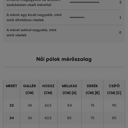
2
szokásosan viselt mérettel
A méret egy kicsit nagyobb, mint
1
amit általában viselek
A méret sokkal nagyobb, mint
0
amit viselek
Női pólok mérőszalag
MERÉT
GALLÉR
HOSSZ
MELLKAS
DERÉK
CSÍPŐ
(CM)
(CM)
(CM) [A]
(CM) [B]
(CM) [C]
32
34
63,5
84
75
90
34
34
63,5
85
75
85