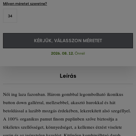
Milyen méretet szeretne?
34
KÉRJÜK, VÁLASSZON MÉRETET
2026. 08. 12.
Önnél
Leírás
Női ing laza fazonban. Három gombbal legombolható ikonikus
button down gallérral, mellzsebbel, akasztó hurokkal és hát
betoldással a lazább mozgás érdekében, lekerekített alsó szegéllyel.
A 100% organikus pamut finom puplinben szőve biztosítja a
tökéletes szellősséget, könnyedséget, a kellemes érzést viselete
során és az igénytelen kezelést. Kitűnően kombinálhtaó darab,