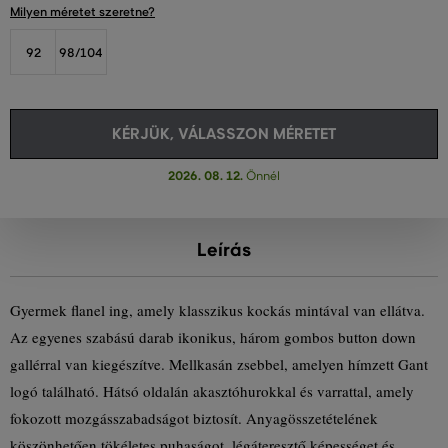
Milyen méretet szeretne?
92
98/104
KÉRJÜK, VÁLASSZON MÉRETET
2026. 08. 12.
Önnél
Leírás
Gyermek flanel ing, amely klasszikus kockás mintával van ellátva.
Az egyenes szabású darab ikonikus, három gombos button down
gallérral van kiegészítve. Mellkasán zsebbel, amelyen hímzett Gant
logó található. Hátsó oldalán akasztóhurokkal és varrattal, amely
fokozott mozgásszabadságot biztosít. Anyagösszetételének
köszönhetően tökéletes puhaságot, légáteresztő képességet és