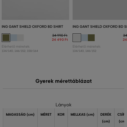
ING GANT SHIELD OXFORD BD SHIRT
ING GANT SHIELD OXFORD BD S
34 990 Ft
34
24 490 Ft
24
Elérhető méretek:
Elérhető méretek:
134/140
,
146/152
,
158/164
134/140
,
146/152
Gyerek mérettáblázat
Lányok
MAGASSÁG
(cm)
MÉRET
KOR
MELLKAS
(cm)
DERÉK
CSÍP
(cm)
(cm)