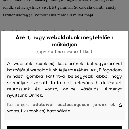
rendkívül kényelmes viseletet garantál. Sokoldalú darab, amely
farmer nadrággal kombinálva remekül mutat majd.
Szabás/Típus
REGULAR
Szezon: FW24
Termék kódja
Azért, hogy weboldalunk megfelelően
830437-624-GY-433
működjön
(egyetértés a websütikkel)
Összetétel
A websütik (cookies) kezelésének beleegyezésével
hozzájárul weboldalunk fejlesztéséhez. Az „Elfogadom
felső anyag
mindet" gombra kattintva beleegyezik abba, hogy
PAMUT
személyre szabott tartalmat, releváns hirdetéseket
100 %
mutassunk és vonzó, online vásárlási élményt
nyújtsunk Önnek.
adataival tisztességesen járunk el.
Köszönjük,
A
Kezelési útmutató
websütik (cookies) használata
MOSÁS
FEHÉRÍTÉS
SZÁRÍTÁS
VASALÁS
TISZTÍTÁS