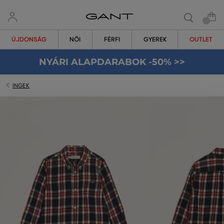
ÚJDONSÁG
NŐI
FÉRFI
GYEREK
OUTLET
NYÁRI ALAPDARABOK -50% >>
INGEK