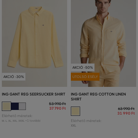
AKCIÓ -50%
AKCIÓ -30%
UTOLSÓ ESÉLY
ING GANT REG SEERSUCKER SHIRT
ING GANT REG COTTON LINEN
SHIRT
53 990 Ft
37 790 Ft
63 990 Ft
31 990 Ft
Elérhető méretek:
+1 további
Elérhető méretek:
M
,
L
,
XL
,
XXL
,
XXXL
XXL