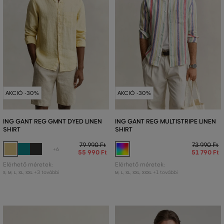
AKCIÓ -30%
AKCIÓ -30%
ING GANT REG GMNT DYED LINEN
ING GANT REG MULTISTRIPE LINEN
SHIRT
SHIRT
79 990 Ft
73 990 Ft
+6
55 990 Ft
51 790 Ft
Elérhető méretek:
Elérhető méretek:
+3 további
+1 további
S
,
M
,
L
,
XL
,
XXL
M
,
L
,
XL
,
XXL
,
XXXL