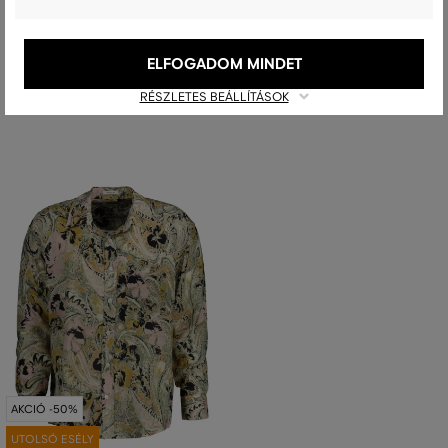
SHIRT
CHECK SHIRT
79 990 Ft
58 990 Ft
+1
39 990 Ft
29 490 Ft
ELFOGADOM MINDET
Elérhető méretek:
Elérhető méretek:
XXL
S
,
M
RÉSZLETES BEÁLLÍTÁSOK
AKCIÓ -50%
UTOLSÓ ESÉLY