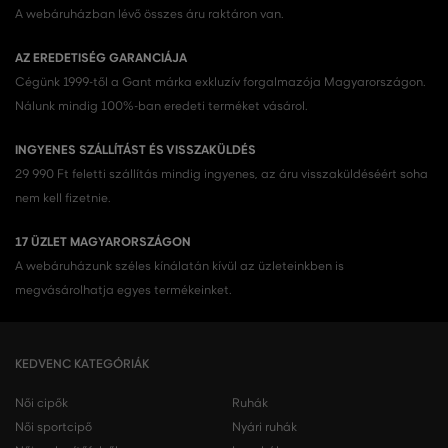
A webáruházban lévő összes áru raktáron van.
AZ EREDETISÉG GARANCIÁJA
Cégünk 1999-től a Gant márka exkluzív forgalmazója Magyarországon.
Nálunk mindig 100%-ban eredeti terméket vásárol.
INGYENES SZÁLLÍTÁST ÉS VISSZAKÜLDÉS
29 990 Ft feletti szállítás mindig ingyenes, az áru visszaküldéséért soha
nem kell fizetnie.
17 ÜZLET MAGYARORSZÁGON
A webáruházunk széles kínálatán kívül az üzleteinkben is
megvásárolhatja egyes termékeinket.
KEDVENC KATEGÓRIÁK
Női cipők
Ruhák
Női sportcipő
Nyári ruhák