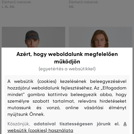
Elérhető méretek:
Elérhető méretek:
L
,
XL
,
XXL
XXL
Azért, hogy weboldalunk megfelelően
működjön
(egyetértés a websütikkel)
A websütik (cookies) kezelésének beleegyezésével
hozzájárul weboldalunk fejlesztéséhez. Az „Elfogadom
mindet" gombra kattintva beleegyezik abba, hogy
személyre szabott tartalmat, releváns hirdetéseket
AKCIÓ -50%
AKCIÓ -50%
mutassunk és vonzó, online vásárlási élményt
UTOLSÓ ESÉLY
UTOLSÓ ESÉLY
nyújtsunk Önnek.
adataival tisztességesen járunk el.
Köszönjük,
A
ING GANT REG GMNT DYED LINEN
ING GANT REG POPLIN MICRO
websütik (cookies) használata