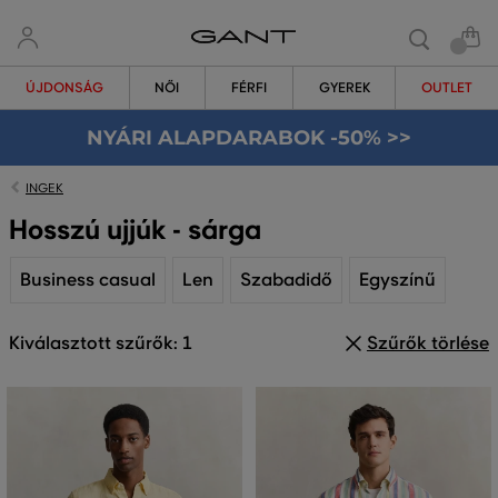
ÚJDONSÁG
NŐI
FÉRFI
GYEREK
OUTLET
NYÁRI ALAPDARABOK -50% >>
INGEK
Hosszú ujjúk - sárga
Business casual
Len
Szabadidő
Egyszínű
Kiválasztott szűrők: 1
Szűrők törlése