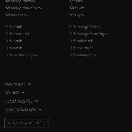
Női melegítőfelsők
Ingruhák
Női melegítőnadrágok
Női trikók
Női nadrágok
Szoknyák
Férfi cipők
Férfi melegítőfelsők
Férfi sportcipő
Férfi melegítőnadrágok
Férfi ingek
Férfi pulóverek
Férfi trikók
Férfi nadrágok
Férfi rövidnadrágok
Férfi fehérneműk
KAPCSOLAT
RÓLUNK
VERMONT Services Slovakia s. r. o.
Vlčie hrdlo 53
A VÁSÁRLÁSRÓL
Cégünkről
821 07 Bratislava
Elérhetőség
SZOLGÁLTATASOK
A vásárlás menete
Szlovákia
VERMONT üzleteink
Általános szerződési feltételek
Szállítás és fizetés
tel.:
06 1 901 1901
Affiliate
AZ ÁRU VISSZATÉRÍTÉSE
Az áru visszatérítése/visszáru
Ajándékutalványok
info@eshopgant.hu
Sajtó
Panaszok