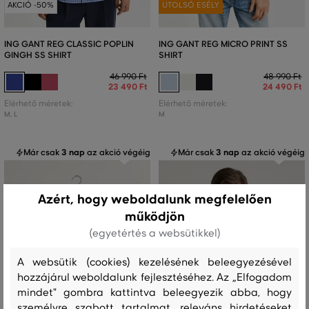
AKCIÓ -50%
UTOLSÓ ESÉLY
ING GANT REG CLASSIC POPLIN
ING GANT REG MICRO PRINT SS
GINGH SS SHIRT
SHIRT
46 990 Ft
48 990 Ft
23 490 Ft
24 490 Ft
Elérhető méretek:
Elérhető méretek:
M
,
L
M
Már csak
3 nap
az akció végéig
Már csak
3 nap
az akció végéig
Azért, hogy weboldalunk megfelelően
működjön
(egyetértés a websütikkel)
A websütik (cookies) kezelésének beleegyezésével
hozzájárul weboldalunk fejlesztéséhez. Az „Elfogadom
mindet" gombra kattintva beleegyezik abba, hogy
személyre szabott tartalmat, releváns hirdetéseket