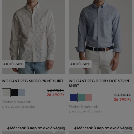
AKCIÓ -50%
AKCIÓ -50%
ING GANT REG MICRO PRINT SHIRT
ING GANT REG DOBBY DOT STRIPE
SHIRT
52 990 Ft
26 490 Ft
53 990 Ft
26 990 Ft
Elérhető méretek:
+2 további
Elérhető méretek:
S
,
M
,
L
,
XL
,
XXL
+1 további
S
,
M
,
L
,
XL
,
XXL
Már csak
3 nap
az akció végéig
Már csak
3 nap
az akció végéig