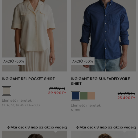
AKCIÓ -50%
AKCIÓ -50%
ING GANT REL POCKET SHIRT
ING GANT REG SUNFADED VOILE
SHIRT
79 990 Ft
39 990 Ft
50 990 Ft
25 490 Ft
Elérhető méretek:
+1 további
Elérhető méretek:
32
,
34
,
36
,
38
,
40
M
,
XXL
Már csak
3 nap
az akció végéig
Már csak
3 nap
az akció végéig