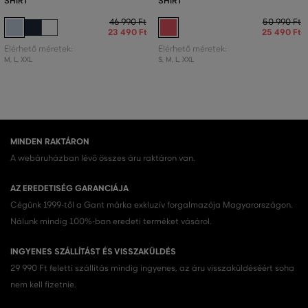
SHIRT
SHIRT
46 990 Ft
50 990 Ft
23 490 Ft
25 490 Ft
Elérhető méretek:
Elérhető méretek:
M
,
L
,
XXL
S
,
M
,
L
,
XXL
MINDEN RAKTÁRON
A webáruházban lévő összes áru raktáron van.
AZ EREDETISÉG GARANCIÁJA
Cégünk 1999-től a Gant márka exkluzív forgalmazója Magyarországon.
Nálunk mindig 100%-ban eredeti terméket vásárol.
INGYENES SZÁLLÍTÁST ÉS VISSZAKÜLDÉS
29 990 Ft feletti szállítás mindig ingyenes, az áru visszaküldéséért soha
nem kell fizetnie.