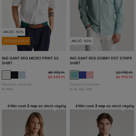
AKCIÓ -50%
UTOLSÓ ESÉLY
AKCIÓ -50%
ING GANT REG MICRO PRINT SS
ING GANT REG DOBBY DOT STRIPE
SHIRT
SHIRT
48 990 Ft
53 990 Ft
24 490 Ft
26 990 Ft
Elérhető méretek:
Elérhető méretek:
M
,
XXXL
M
,
XL
,
XXL
,
XXXL
Már csak
3 nap
az akció végéig
Már csak
3 nap
az akció végéig