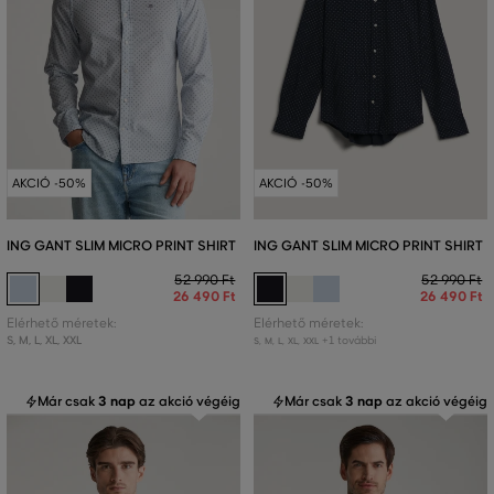
AKCIÓ -50%
AKCIÓ -50%
ING GANT SLIM MICRO PRINT SHIRT
ING GANT SLIM MICRO PRINT SHIRT
52 990 Ft
52 990 Ft
26 490 Ft
26 490 Ft
Elérhető méretek:
Elérhető méretek:
S
,
M
,
L
,
XL
,
XXL
+1 további
S
,
M
,
L
,
XL
,
XXL
Már csak
3 nap
az akció végéig
Már csak
3 nap
az akció végéig