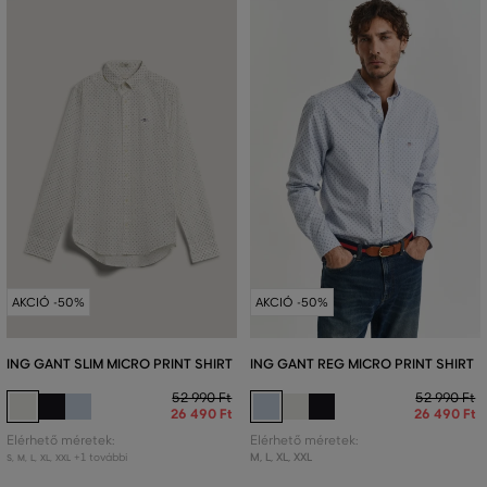
AKCIÓ -50%
AKCIÓ -50%
ING GANT SLIM MICRO PRINT SHIRT
ING GANT REG MICRO PRINT SHIRT
52 990 Ft
52 990 Ft
26 490 Ft
26 490 Ft
Elérhető méretek:
Elérhető méretek:
+1 további
M
,
L
,
XL
,
XXL
S
,
M
,
L
,
XL
,
XXL