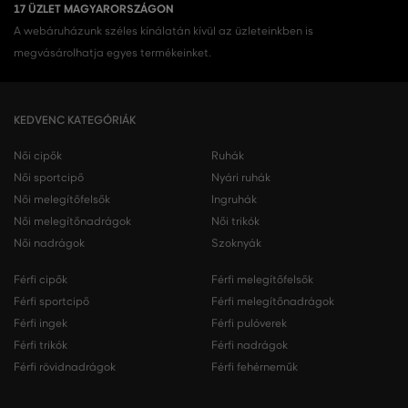
17 ÜZLET MAGYARORSZÁGON
A webáruházunk széles kínálatán kívül az üzleteinkben is
megvásárolhatja egyes termékeinket.
KEDVENC KATEGÓRIÁK
Női cipők
Ruhák
Női sportcipő
Nyári ruhák
Női melegítőfelsők
Ingruhák
Női melegítőnadrágok
Női trikók
Női nadrágok
Szoknyák
Férfi cipők
Férfi melegítőfelsők
Férfi sportcipő
Férfi melegítőnadrágok
Férfi ingek
Férfi pulóverek
Férfi trikók
Férfi nadrágok
Férfi rövidnadrágok
Férfi fehérneműk