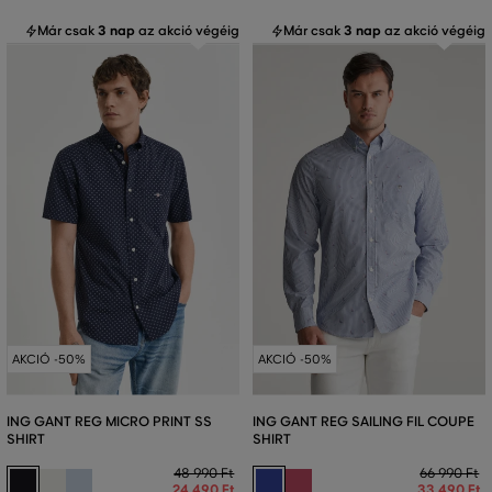
Már csak
3 nap
az akció végéig
Már csak
3 nap
az akció végéig
AKCIÓ -50%
AKCIÓ -50%
ING GANT REG MICRO PRINT SS
ING GANT REG SAILING FIL COUPE
SHIRT
SHIRT
48 990 Ft
66 990 Ft
24 490 Ft
33 490 Ft