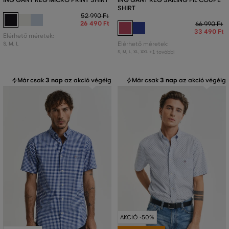
SHIRT
52 990 Ft
26 490 Ft
66 990 Ft
33 490 Ft
Elérhető méretek:
S
,
M
,
L
Elérhető méretek:
+1 további
S
,
M
,
L
,
XL
,
XXL
Már csak
3 nap
az akció végéig
Már csak
3 nap
az akció végéig
AKCIÓ -50%