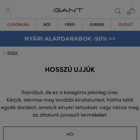
ÚJDONSÁG
NŐI
FÉRFI
GYEREK
OUTLET
NYÁRI ALAPDARABOK -50% >>
INGEK
HOSSZÚ UJJÚK
Sajnáljuk, de ez a kategória jelenleg üres.
Kérjük, tekintse meg további kínálatunkat, hátha talál
egyéb darabot, amelyik elnyeri tetszését, vagy nézze meg
az általunk javasolt termékeket.
NŐI