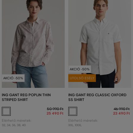
AKCIÓ -50%
AKCIÓ -50%
UTOLSÓ ESÉLY
ING GANT REG POPLIN THIN
ING GANT REG CLASSIC OXFORD
STRIPED SHIRT
SS SHIRT
50 990 Ft
46 990 Ft
25 490 Ft
23 490 Ft
Elérhető méretek:
Elérhető méretek:
32
,
34
,
36
,
38
,
40
XXL
,
XXXL