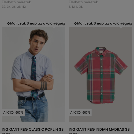
Elérhető méretek:
Elérhető méretek:
32
,
34
,
36
,
38
,
42
S
,
M
,
L
,
XL
Már csak
3 nap
az akció végéig
Már csak
3 nap
az akció végéig
AKCIÓ -50%
AKCIÓ -50%
ING GANT REG CLASSIC POPLIN SS
ING GANT REG INDIAN MADRAS SS