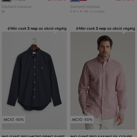
Elérhető méretek:
Elérhető méretek:
M
+1 további
S
,
M
,
L
,
XL
,
XXL
Már csak
3 nap
az akció végéig
Már csak
3 nap
az akció végéig
AKCIÓ -50%
AKCIÓ -50%
ING GANT REG MICRO PRINT SHIRT
ING GANT REG SAILING FIL COUPE