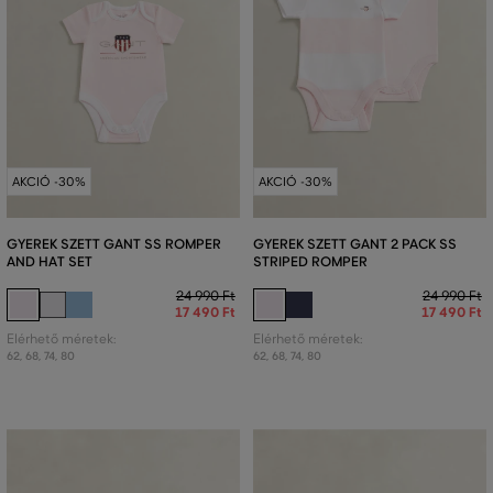
AKCIÓ -30%
AKCIÓ -30%
GYEREK SZETT GANT SS ROMPER
GYEREK SZETT GANT 2 PACK SS
AND HAT SET
STRIPED ROMPER
24 990 Ft
24 990 Ft
17 490 Ft
17 490 Ft
Elérhető méretek:
Elérhető méretek:
62
,
68
,
74
,
80
62
,
68
,
74
,
80