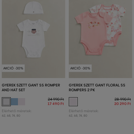
AKCIÓ -30%
AKCIÓ -30%
GYEREK SZETT GANT SS ROMPER
GYEREK SZETT GANT FLORAL SS
AND HAT SET
ROMPERS 2 PK
24 990 Ft
28 990 Ft
17 490 Ft
20 290 Ft
Elérhető méretek:
Elérhető méretek:
62
,
68
,
74
,
80
62
,
68
,
74
,
80