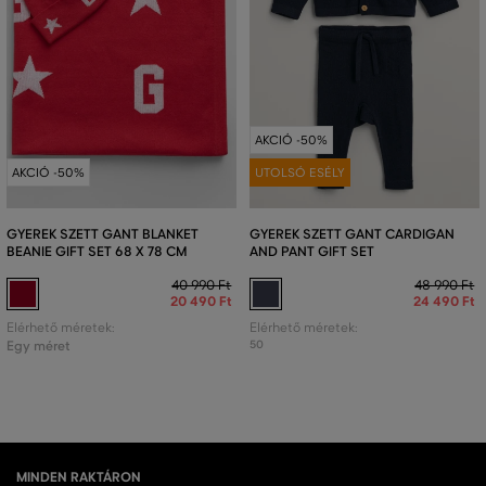
AKCIÓ -50%
AKCIÓ -50%
UTOLSÓ ESÉLY
GYEREK SZETT GANT BLANKET
GYEREK SZETT GANT CARDIGAN
BEANIE GIFT SET 68 X 78 CM
AND PANT GIFT SET
40 990 Ft
48 990 Ft
20 490 Ft
24 490 Ft
Elérhető méretek:
Elérhető méretek:
Egy méret
50
MINDEN RAKTÁRON