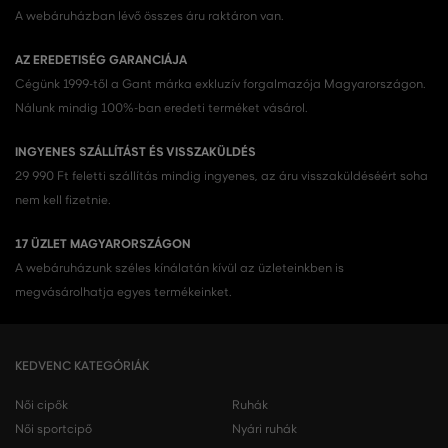
A webáruházban lévő összes áru raktáron van.
AZ EREDETISÉG GARANCIÁJA
Cégünk 1999-től a Gant márka exkluzív forgalmazója Magyarországon.
Nálunk mindig 100%-ban eredeti terméket vásárol.
INGYENES SZÁLLÍTÁST ÉS VISSZAKÜLDÉS
29 990 Ft feletti szállítás mindig ingyenes, az áru visszaküldéséért soha
nem kell fizetnie.
17 ÜZLET MAGYARORSZÁGON
A webáruházunk széles kínálatán kívül az üzleteinkben is
megvásárolhatja egyes termékeinket.
KEDVENC KATEGÓRIÁK
Női cipők
Ruhák
Női sportcipő
Nyári ruhák