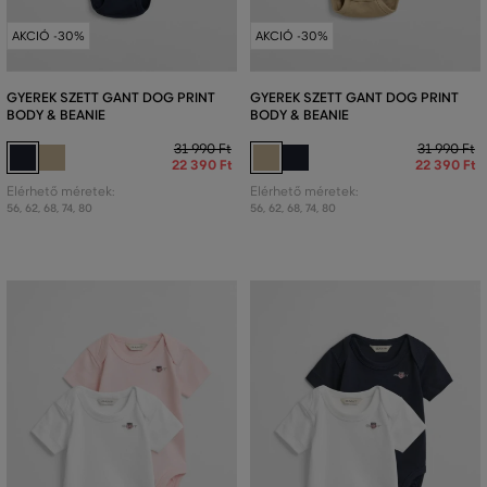
AKCIÓ -30%
AKCIÓ -30%
GYEREK SZETT GANT DOG PRINT
GYEREK SZETT GANT DOG PRINT
BODY & BEANIE
BODY & BEANIE
31 990 Ft
31 990 Ft
22 390 Ft
22 390 Ft
Elérhető méretek:
Elérhető méretek:
56
,
62
,
68
,
74
,
80
56
,
62
,
68
,
74
,
80