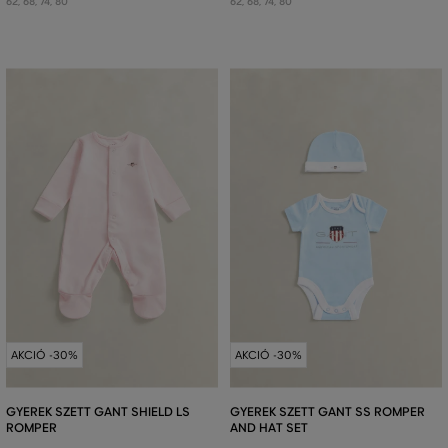
62
,
68
,
74
,
80
62
,
68
,
74
,
80
AKCIÓ -30%
AKCIÓ -30%
GYEREK SZETT GANT SHIELD LS
GYEREK SZETT GANT SS ROMPER
ROMPER
AND HAT SET