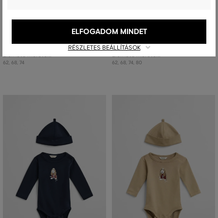
GYEREK SZETT GANT 2 PACK SS
GYEREK SZETT GANT SEERSUCKER
STRIPED ROMPER
DRESS AND BLOOMER SET
ELFOGADOM MINDET
24 990 Ft
36 990 Ft
17 490 Ft
25 890 Ft
RÉSZLETES BEÁLLÍTÁSOK
Elérhető méretek:
Elérhető méretek:
62
,
68
,
74
62
,
68
,
74
,
80