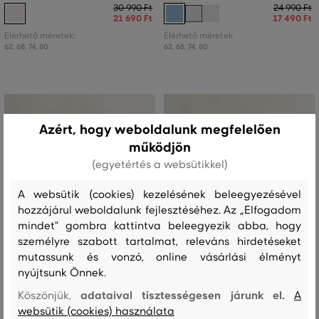
30 990 Ft
24 990 Ft
21 690 Ft
17 490 Ft
Elérhető méretek:
Elérhető méretek:
62
,
68
,
74
,
80
62
,
68
,
74
,
80
Azért, hogy weboldalunk megfelelően
működjön
(egyetértés a websütikkel)
A websütik (cookies) kezelésének beleegyezésével
hozzájárul weboldalunk fejlesztéséhez. Az „Elfogadom
mindet" gombra kattintva beleegyezik abba, hogy
személyre szabott tartalmat, releváns hirdetéseket
mutassunk és vonzó, online vásárlási élményt
nyújtsunk Önnek.
adataival tisztességesen járunk el.
Köszönjük,
A
AKCIÓ -30%
AKCIÓ -30%
websütik (cookies) használata