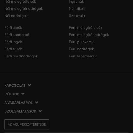
Női melegítőfelsők
Ingruhák
Női melegítőnadrágok
Női trikók
Női nadrágok
Szoknyák
Férfi cipők
Férfi melegítőfelsők
Férfi sportcipő
Férfi melegítőnadrágok
Férfi ingek
Férfi pulóverek
Férfi trikók
Férfi nadrágok
Férfi rövidnadrágok
Férfi fehérneműk
KAPCSOLAT
RÓLUNK
VERMONT Services Slovakia s. r. o.
Vlčie hrdlo 53
A VÁSÁRLÁSRÓL
Cégünkről
821 07 Bratislava
Elérhetőség
SZOLGÁLTATASOK
A vásárlás menete
Szlovákia
VERMONT üzleteink
Általános szerződési feltételek
Szállítás és fizetés
tel.:
06 1 901 1901
Affiliate
AZ ÁRU VISSZATÉRÍTÉSE
Az áru visszatérítése/visszáru
Ajándékutalványok
info@eshopgant.hu
Sajtó
Panaszok