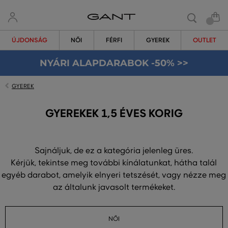
ÚJDONSÁG
NŐI
FÉRFI
GYEREK
OUTLET
NYÁRI ALAPDARABOK -50% >>
GYEREK
GYEREKEK 1,5 ÉVES KORIG
Sajnáljuk, de ez a kategória jelenleg üres.
Kérjük, tekintse meg további kínálatunkat, hátha talál
egyéb darabot, amelyik elnyeri tetszését, vagy nézze meg
az általunk javasolt termékeket.
NŐI