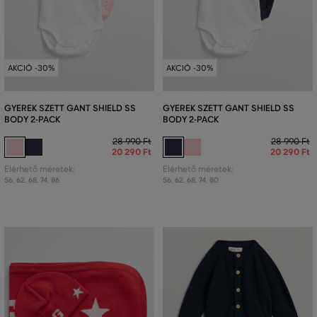
AKCIÓ -30%
AKCIÓ -30%
GYEREK SZETT GANT SHIELD SS
GYEREK SZETT GANT SHIELD SS
BODY 2-PACK
BODY 2-PACK
28 990 Ft
28 990 Ft
20 290 Ft
20 290 Ft
Elérhető méretek:
Elérhető méretek:
56
,
62
,
68
,
74
,
86
56
,
62
,
68
,
74
,
80