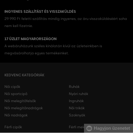
INGYENES SZÁLLÍTÁST ÉS VISSZAKÜLDÉS
29 990 Ft feletti szállítás mindig ingyenes, az áru visszaküldéséért soha
nem kell fizetnie.
17 ÜZLET MAGYARORSZÁGON
A webáruházunk széles kínálatán kívül az üzleteinkben is
megvásárolhatja egyes termékeinket.
KEDVENC KATEGÓRIÁK
Női cipők
Ruhák
Női sportcipő
Nyári ruhák
Női melegítőfelsők
Ingruhák
Női melegítőnadrágok
Női trikók
Női nadrágok
Szoknyák
Férfi cipők
Férfi melegítőfelsők
Hagyjon üzenetet