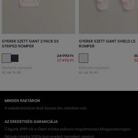
GYEREK SZETT GANT 2 PACK SS
GYEREK SZETT GANT SHIELD LS
STRIPED ROMPER
ROMPER
24 990 Ft
30
17 490 Ft
21
Elérhető méretek:
Elérhető méretek:
62
,
68
,
74
,
80
62
,
68
,
74
,
80
MINDEN RAKTÁRON
A webáruházban lévő összes áru raktáron van.
AZ EREDETISÉG GARANCIÁJA
Cégünk 1999-től a Gant márka exkluzív forgalmazója Magyarországon.
Nálunk mindig 100%-ban eredeti terméket vásárol.