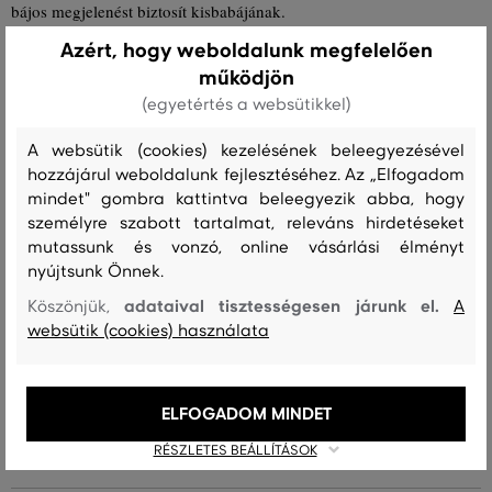
bájos megjelenést biztosít kisbabájának.
Méretek: 68 x 78 cm
Azért, hogy weboldalunk megfelelően
működjön
Szabás/Típus
REGULAR
Szezon: FW24
Termék kódja
(egyetértés a websütikkel)
591002-624-GC-630-0
A websütik (cookies) kezelésének beleegyezésével
hozzájárul weboldalunk fejlesztéséhez. Az „Elfogadom
Összetétel
mindet" gombra kattintva beleegyezik abba, hogy
személyre szabott tartalmat, releváns hirdetéseket
mutassunk és vonzó, online vásárlási élményt
felső anyag
nyújtsunk Önnek.
ORGANIKUS PAMUT
adataival tisztességesen járunk el.
Köszönjük,
A
100 %
websütik (cookies) használata
ELFOGADOM MINDET
RÉSZLETES BEÁLLÍTÁSOK
Kezelési útmutató