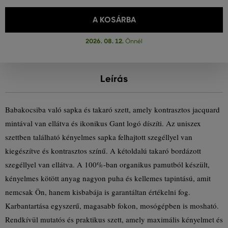
A KOSÁRBA
2026. 08. 12.
Önnél
Leírás
Babakocsiba való sapka és takaró szett, amely kontrasztos jacquard
mintával van ellátva és ikonikus Gant logó díszíti. Az uniszex
szettben található kényelmes sapka felhajtott szegéllyel van
kiegészítve és kontrasztos színű. A kétoldalú takaró bordázott
szegéllyel van ellátva. A 100%-ban organikus pamutból készült,
kényelmes kötött anyag nagyon puha és kellemes tapintású, amit
nemcsak Ön, hanem kisbabája is garantáltan értékelni fog.
Karbantartása egyszerű, magasabb fokon, mosógépben is mosható.
Rendkívül mutatós és praktikus szett, amely maximális kényelmet és