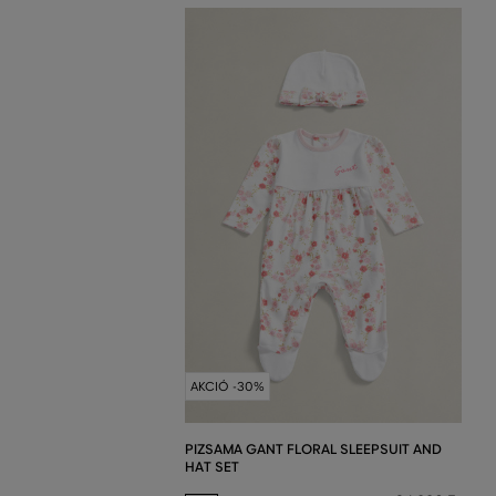
AKCIÓ -30%
PIZSAMA GANT FLORAL SLEEPSUIT AND
HAT SET