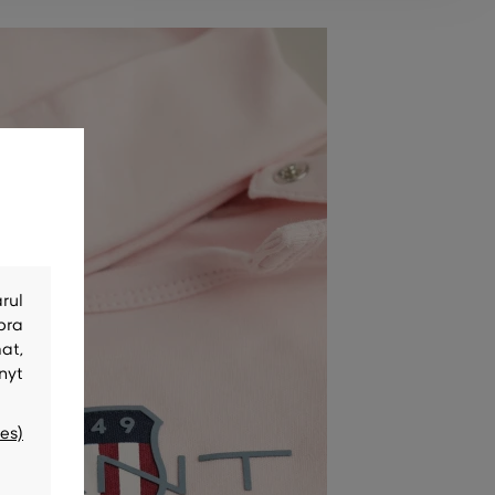
rul
bra
at,
nyt
es)