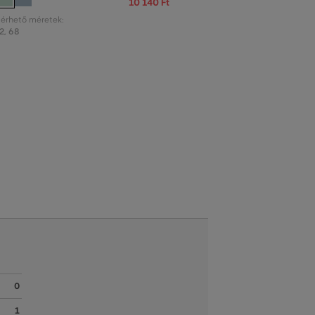
10 140 Ft
lérhető méretek:
2
,
68
0
1