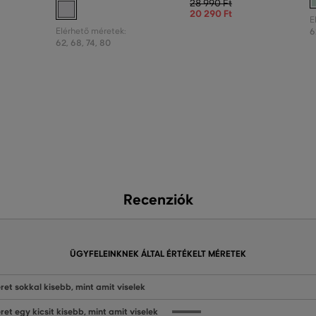
28 990 Ft
20 290 Ft
E
Elérhető méretek:
6
62
,
68
,
74
,
80
Recenziók
ÜGYFELEINKNEK ÁLTAL ÉRTÉKELT MÉRETEK
ret sokkal kisebb, mint amit viselek
ret egy kicsit kisebb, mint amit viselek