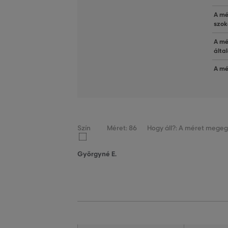
A mé
szok
A mé
álta
A mé
Szín
Méret: 86
Hogy áll?: A méret megegy
Györgyné E.