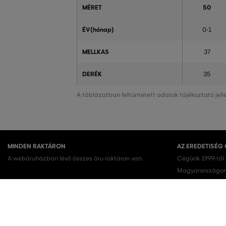
MÉRET
50
ÉV(hónap)
0-1
MELLKAS
37
DERÉK
35
A táblázatban feltüntetett adatok tájékoztató jel
MINDEN RAKTÁRON
AZ EREDETISÉG
A webáruházban lévő összes áru raktáron van.
Cégünk 1999-től
Magyarországon.
terméket vásárol
KEDVENC KATEGÓRIÁK