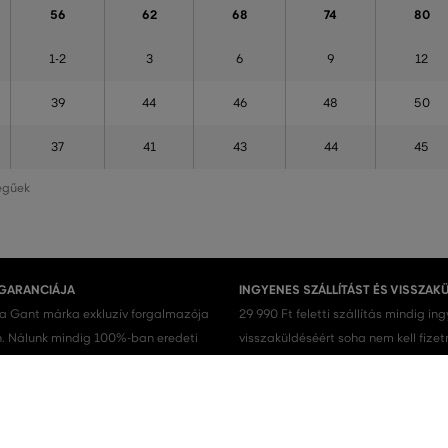
56
62
68
74
80
1-2
3
6
9
12
39
44
46
48
50
37
41
43
44
45
legűek
 GARANCIÁJA
INGYENES SZÁLLÍTÁST ÉS VISSZAK
 a Gant márka exkluzív forgalmazója
29 990 Ft feletti szállítás mindig in
 Nálunk mindig 100%-ban eredeti
visszaküldéséért soha nem kell fizet
.