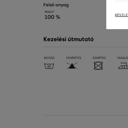
felső anyag
PAMUT
RÉSZLE
100 %
Kezelési útmutató
MOSÁS
FEHÉRÍTÉS
SZÁRÍTÁS
VASALÁ