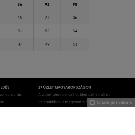
86
92
98
18
24
36
51
52
54
47
49
51
ÜLDÉS
17 ÜZLET MAGYARORSZÁGON
gyenes, az áru
A webáruházunk széles kínálatán kívül az
nie.
üzleteinkben is megvásárolhatja egyes termékeinket.
Chateljen velünk