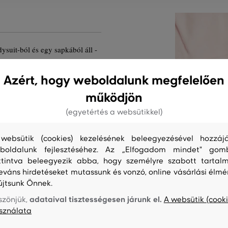
ysuit-ból és egy sapkából áll -
an ellátva. Gant logóval a
aknál és az ágyéknál. Anyaga
Azért, hogy weboldalunk megfelelően
lt. A finom jersey bársonyosan
működjön
lemesen melegen tart. Egyedi
(egyetértés a websütikkel)
éget biztosít kisbabájának
websütik (cookies) kezelésének beleegyezésével hozzájá
boldalunk fejlesztéséhez. Az „Elfogadom mindet" gom
ermék kódja
ttintva beleegyezik abba, hogy személyre szabott tartalm
leváns hirdetéseket mutassunk és vonzó, online vásárlási élmé
újtsunk Önnek.
adataival tisztességesen járunk el.
szönjük,
A websütik (cooki
sználata