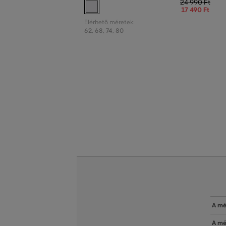
24 990 Ft
17 490 Ft
Elérhető méretek:
62
,
68
,
74
,
80
A mé
A mé