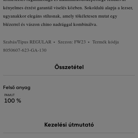
kényelmes érzést garantál viselés közben. Sokoldalú alapja a lezser,
ugyanakkor elegáns stílusnak, amely tökéletesen mutat egy
blézerrel és vászon chino nadrággal kombinálva.
Szabás/Típus
REGULAR
Szezon: FW23
Termék kódja
8050607-623-GA-130
Összetétel
felső anyag
PAMUT
100 %
Kezelési útmutató