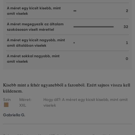
A méret egy kicsit kisebb, mint
2
amit viselek
A méret megegyezik az általam
32
szokásosan viselt mérettel
A méret egy kicsit nagyobb, mint
1
amit általában viselek
A méret sokkal nagyobb, mint
0
amit viselek
Kisebb mint a fehér ugyanebből a fazonból. Ezért sajnos vissza kell
küldenem.
Szín
Méret:
Hogy áll?: A méret egy kicsit kisebb, mint amit
XXL
viselek
Gabriella G.