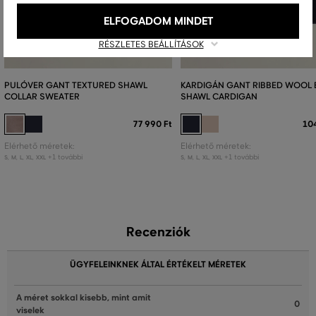
ELFOGADOM MINDET
RÉSZLETES BEÁLLÍTÁSOK
PULÓVER GANT TEXTURED SHAWL
KARDIGÁN GANT RIBBED WOOL 
COLLAR SWEATER
SHAWL CARDIGAN
77 990 Ft
10
Elérhető méretek:
Elérhető méretek:
+1 további
+1 további
S
,
M
,
L
,
XL
,
XXL
S
,
M
,
L
,
XL
,
XXL
Recenziók
ÜGYFELEINKNEK ÁLTAL ÉRTÉKELT MÉRETEK
A méret sokkal kisebb, mint amit
0
viselek