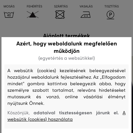
MOSÁS
FEHÉRÍTÉS
SZÁRÍTÁS
VASALÁS
TISZTÍTÁS
Ajánlott termékek
Azért, hogy weboldalunk megfelelően
működjön
(egyetértés a websütikkel)
A websütik (cookies) kezelésének beleegyezésével
hozzájárul weboldalunk fejlesztéséhez. Az „Elfogadom
mindet" gombra kattintva beleegyezik abba, hogy
személyre szabott tartalmat, releváns hirdetéseket
mutassunk és vonzó, online vásárlási élményt
nyújtsunk Önnek.
adataival tisztességesen járunk el.
Köszönjük,
A
websütik (cookies) használata