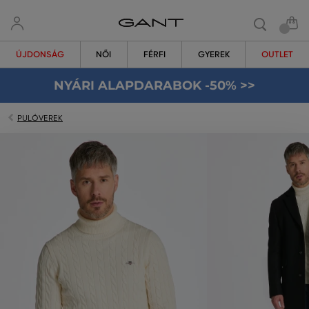
ÚJDONSÁG
NŐI
FÉRFI
GYEREK
OUTLET
NYÁRI ALAPDARABOK -50% >>
PULÓVEREK