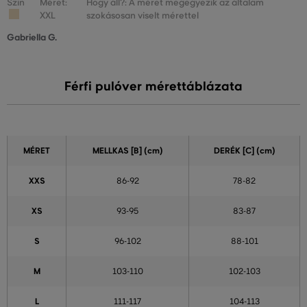
Szín
Méret:
Hogy áll?: A méret megegyezik az általam
XXL
szokásosan viselt mérettel
Gabriella G.
Férfi pulóver mérettáblázata
MÉRET
MELLKAS
[B] (cm)
DERÉK [C] (cm)
XXS
86-92
78-82
XS
93-95
83-87
S
96-102
88-101
M
103-110
102-103
L
111-117
104-113