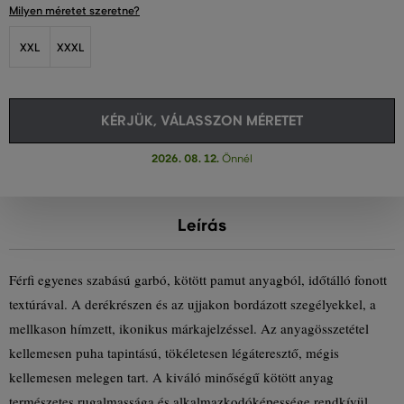
Milyen méretet szeretne?
XXL
XXXL
KÉRJÜK, VÁLASSZON MÉRETET
2026. 08. 12.
Önnél
Leírás
Férfi egyenes szabású garbó, kötött pamut anyagból, időtálló fonott
textúrával. A derékrészen és az ujjakon bordázott szegélyekkel, a
mellkason hímzett, ikonikus márkajelzéssel. Az anyagösszetétel
kellemesen puha tapintású, tökéletesen légáteresztő, mégis
kellemesen melegen tart. A kiváló minőségű kötött anyag
természetes rugalmassága és alkalmazkodóképessége rendkívül