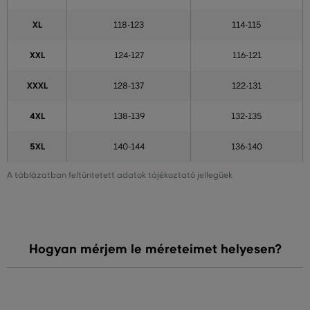
XL
118-123
114-115
XXL
124-127
116-121
XXXL
128-137
122-131
4XL
138-139
132-135
5XL
140-144
136-140
A táblázatban feltüntetett adatok tájékoztató jellegűek
Hogyan mérjem le méreteimet helyesen?