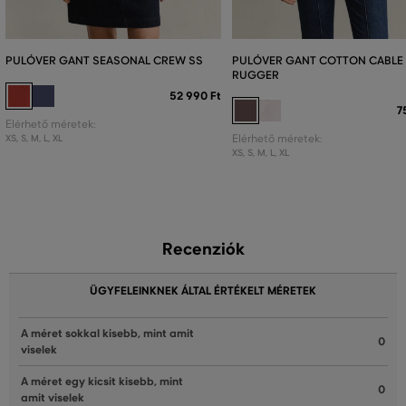
PULÓVER GANT SEASONAL CREW SS
PULÓVER GANT COTTON CABLE 
RUGGER
52 990 Ft
7
Elérhető méretek:
XS
,
S
,
M
,
L
,
XL
Elérhető méretek:
XS
,
S
,
M
,
L
,
XL
Recenziók
ÜGYFELEINKNEK ÁLTAL ÉRTÉKELT MÉRETEK
A méret sokkal kisebb, mint amit
0
viselek
A méret egy kicsit kisebb, mint
0
amit viselek