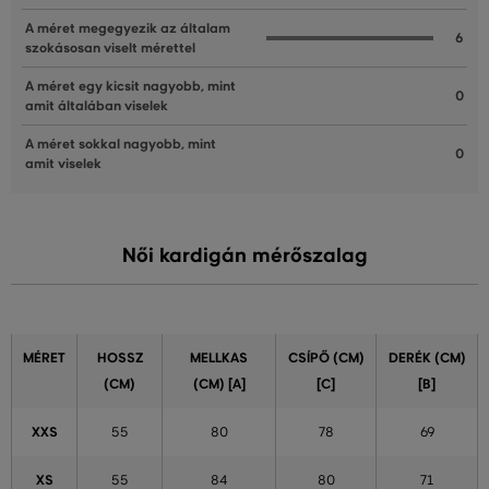
A méret megegyezik az általam
6
szokásosan viselt mérettel
A méret egy kicsit nagyobb, mint
0
amit általában viselek
A méret sokkal nagyobb, mint
0
amit viselek
Női kardigán mérőszalag
MÉRET
HOSSZ
MELLKAS
CSÍPŐ (CM)
DERÉK (CM)
(CM)
(CM) [A]
[C]
[B]
XXS
55
80
78
69
XS
55
84
80
71