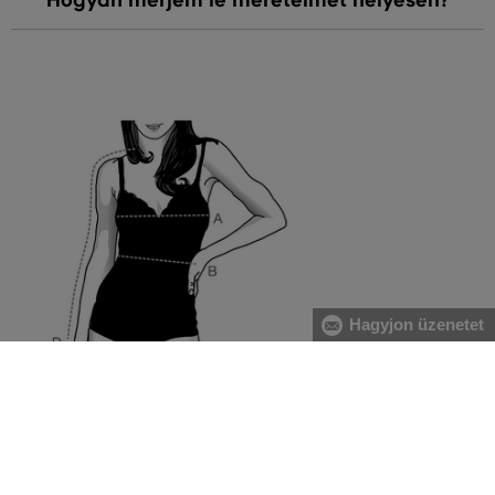
Hogyan mérjem le méreteimet helyesen?
Hagyjon üzenetet