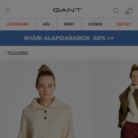
ÚJDONSÁG
NŐI
FÉRFI
GYEREK
OUTLET
NYÁRI ALAPDARABOK -50% >>
PULÓVEREK