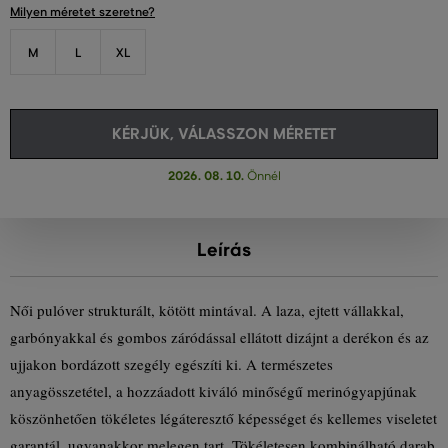
Milyen méretet szeretne?
M
L
XL
KÉRJÜK, VÁLASSZON MÉRETET
2026. 08. 10.
Önnél
Leírás
Női pulóver strukturált, kötött mintával. A laza, ejtett vállakkal,
garbónyakkal és gombos záródással ellátott dizájnt a derékon és az
ujjakon bordázott szegély egészíti ki. A természetes
anyagösszetétel, a hozzáadott kiváló minőségű merinógyapjúnak
köszönhetően tökéletes légáteresztő képességet és kellemes viseletet
garantál, ugyanakkor melegen tart. Tökéletesen kombinálható darab