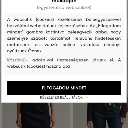
működjön
(egyetértés a websütikkel)
Ajánlott termékek
A websütik (cookies) kezelésének beleegyezésével
hozzájárul weboldalunk fejlesztéséhez. Az „Elfogadom
mindet" gombra kattintva beleegyezik abba, hogy
személyre szabott tartalmat, releváns hirdetéseket
mutassunk és vonzó, online vásárlási élményt
nyújtsunk Önnek.
adataival tisztességesen járunk el.
Köszönjük,
A
websütik (cookies) használata
ELFOGADOM MINDET
RÉSZLETES BEÁLLÍTÁSOK