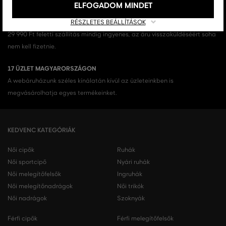
Nálunk mindig 100%-ban eredeti terméket vásárol.
ELFOGADOM MINDET
INGYENES SZÁLLÍTÁST ÉS VISSZAKÜLDÉS
RÉSZLETES BEÁLLÍTÁSOK
29 990 Ft feletti szállítás mindig ingyenes, az áru visszaküldéséért soha
nem kell fizetnie.
17 ÜZLET MAGYARORSZÁGON
A webáruházunk széles kínálatán kívül az üzleteinkben is
megvásárolhatja egyes termékeinket.
KEDVENC KATEGÓRIÁK
Női cipők
Ruhák
Női sportcipő
Nyári ruhák
Női melegítőfelsők
Ingruhák
Női melegítőnadrágok
Női trikók
Női nadrágok
Szoknyák
Férfi cipők
Férfi melegítőfelsők