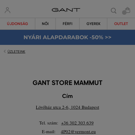
ÚJDONSÁG
NŐI
FÉRFI
GYEREK
OUTLET
NYÁRI ALAPDARABOK -50% >>
ÜZLETEINK
GANT STORE MAMMUT
Cím
Lövőház utca 2-6, 1024 Budapest
Tel. szám:
+36 302 303 639
E-mail:
4P02@vermont.eu