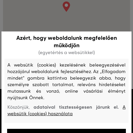
Azért, hogy weboldalunk megfelelően
működjön
(egyetértés a websütikkel)
A websütik (cookies) kezelésének beleegyezésével
hozzájárul weboldalunk fejlesztéséhez. Az „Elfogadom
mindet" gombra kattintva beleegyezik abba, hogy
személyre szabott tartalmat, releváns hirdetéseket
mutassunk és vonzó, online vásárlási élményt
nyújtsunk Önnek.
MINDEN RAKTÁRON
A webáruházban lévő összes áru raktáron van.
adataival tisztességesen járunk el.
Köszönjük,
A
websütik (cookies) használata
AZ EREDETISÉG GARANCIÁJA
Cégünk 1999-től a Gant márka exkluzív forgalmazója Magyarországon.