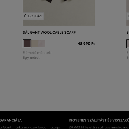
ÚJDONSÁG
SÁL GANT WOOL CABLE SCARF
S
48 990 Ft
Elérhető méretek:
E
Egy méret
E
 GARANCIÁJA
INGYENES SZÁLLÍTÁST ÉS VISSZAK
 a Gant márka exkluzív forgalmazója
29 990 Ft feletti szállítás mindig in