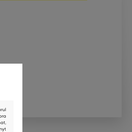
rul
bra
at,
nyt