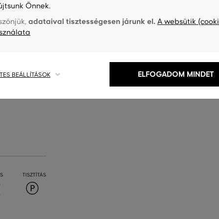
újtsunk Önnek.
adataival tisztességesen járunk el.
szönjük,
A websütik (cooki
sználata
GC-637
ELFOGADOM MINDET
TES BEÁLLÍTÁSOK
S
TISZTÍTÁS