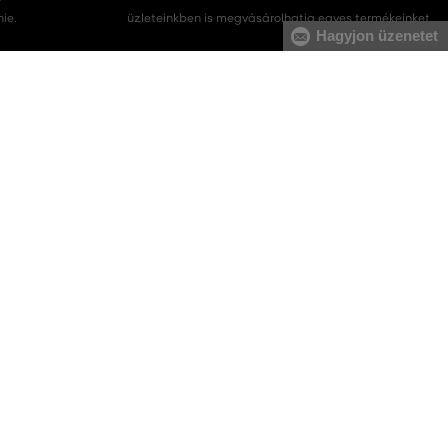
nie.
üzleteinkben is megvásárolhatja egyes termékeinket.
Hagyjon üzenetet
Férfi melegítőfelsők
Férfi melegítőnadrágok
Férfi pulóverek
Férfi nadrágok
Férfi fehérneműk
SZOLGÁLTATASOK
Szállítás és fizetés
Ajándékutalványok
VERMONT Club