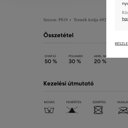
ny
Kö
ha
Szezon: PS19
Termék kódja
4920061-718-
Összetétel
RÉSZLE
GYAPJÚ
POLIAMID
AKRIL, MODAKRIL
50 %
30 %
20 %
Kezelési útmutató
MOSÁS
FEHÉRÍTÉS
SZÁRÍTÁS
VASALÁ