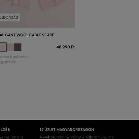
ÚJDONSÁG
ÁL GANT WOOL CABLE SCARF
48 990 Ft
lérhető méretek:
gy méret
ÜLDÉS
17 ÜZLET MAGYARORSZÁGON
gyenes, az áru
A webáruházunk széles kínálatán kívül az