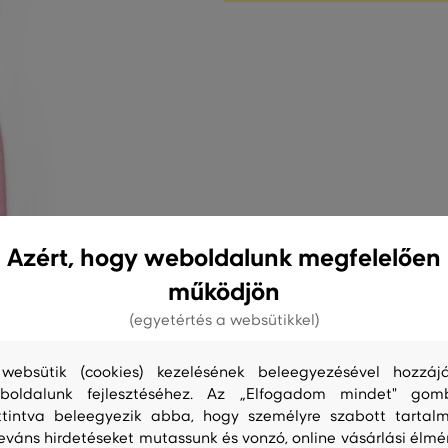
Azért, hogy weboldalunk megfelelően
működjön
(egyetértés a websütikkel)
websütik (cookies) kezelésének beleegyezésével hozzájá
boldalunk fejlesztéséhez. Az „Elfogadom mindet" gom
ttintva beleegyezik abba, hogy személyre szabott tartalm
leváns hirdetéseket mutassunk és vonzó, online vásárlási élmé