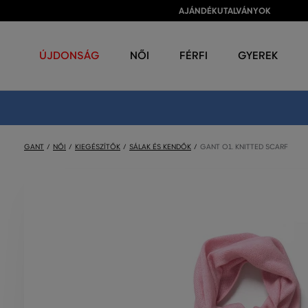
AJÁNDÉKUTALVÁNYOK
ÚJDONSÁG
NŐI
FÉRFI
GYEREK
GANT
NŐI
KIEGÉSZÍTŐK
SÁLAK ÉS KENDŐK
GANT O1. KNITTED SCARF