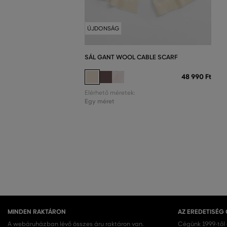
ÚJDONSÁG
SÁL GANT WOOL CABLE SCARF
48 990 Ft
Elérhető méretek:
Egy méret
MINDEN RAKTÁRON
AZ EREDETISÉG
A webáruházban lévő összes áru raktáron van.
Cégünk 1999-től