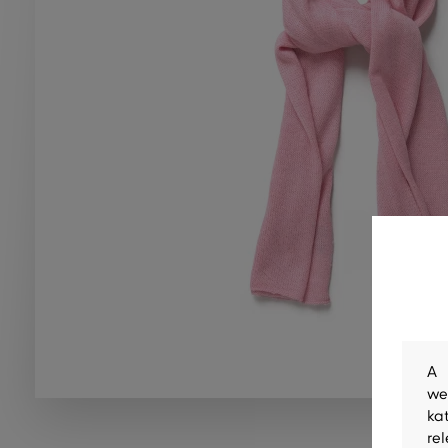
A 
we
ka
re