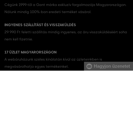
Cégünk 1999-től a Gant márka exkluzív forgalmazója Magyarországon.
Nálunk mindig 100%-ban eredeti terméket vásárol.
INGYENES SZÁLLÍTÁST ÉS VISSZAKÜLDÉS
29 990 Ft feletti szállítás mindig ingyenes, az áru visszaküldéséért soha
nem kell fizetnie.
17 ÜZLET MAGYARORSZÁGON
A webáruházunk széles kínálatán kívül az üzleteinkben is
Hagyjon üzenetet
megvásárolhatja egyes termékeinket.
KEDVENC KATEGÓRIÁK
Női cipők
Ruhák
Női sportcipő
Nyári ruhák
Női melegítőfelsők
Ingruhák
Női melegítőnadrágok
Női trikók
Női nadrágok
Szoknyák