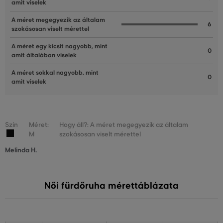
amit viselek
A méret megegyezik az általam
6
szokásosan viselt mérettel
A méret egy kicsit nagyobb, mint
0
amit általában viselek
A méret sokkal nagyobb, mint
0
amit viselek
Szín
Méret:
Hogy áll?: A méret megegyezik az általam
M
szokásosan viselt mérettel
Melinda H.
Női fürdőruha mérettáblázata