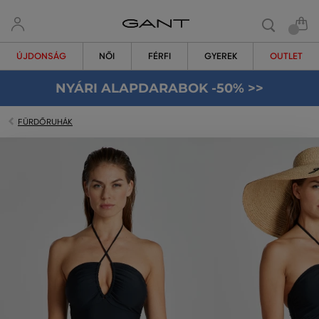
ÚJDONSÁG
NŐI
FÉRFI
GYEREK
OUTLET
NYÁRI ALAPDARABOK -50% >>
FÜRDŐRUHÁK