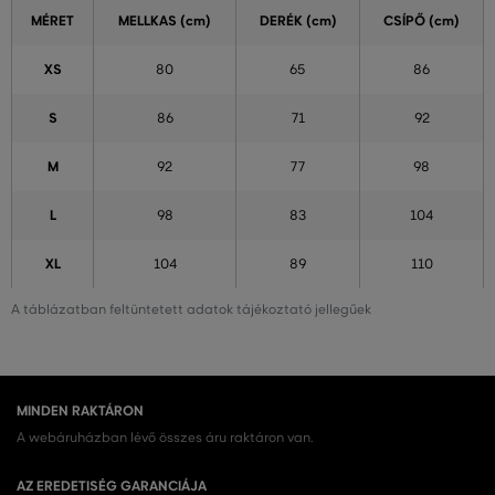
MÉRET
MELLKAS (cm)
DERÉK (cm)
CSÍPŐ (cm)
XS
80
65
86
S
86
71
92
M
92
77
98
L
98
83
104
XL
104
89
110
A táblázatban feltüntetett adatok tájékoztató jellegűek
MINDEN RAKTÁRON
A webáruházban lévő összes áru raktáron van.
AZ EREDETISÉG GARANCIÁJA