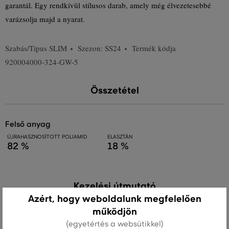
garantál. Egy rendkívül stílusos darab, amely még élvezetesebbé
varázsolja majd a nyarat.
Szabás/Típus
SLIM
Szezon: SS24
Termék kódja
920004000-324-GW-5
Összetétel
felső anyag
ÚJRAHASZNOSÍTOTT POLIAMID
ELASZTÁN
82 %
18 %
Kezelési útmutató
Azért, hogy weboldalunk megfelelően
működjön
MOSÁS
FEHÉRÍTÉS
SZÁRÍTÁS
VASALÁS
TISZTÍTÁS
(egyetértés a websütikkel)