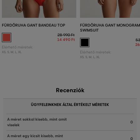
FÜRDŐRUHA GANT BANDEAU TOP
FÜRDŐRUHA GANT MONOGRAM 
SWIMSUIT
28 990 Ft
14 490 Ft
53
26
Elérhető méretek:
XS
,
S
,
M
,
L
,
XL
Elérhető méretek:
XS
,
S
,
M
,
L
,
XL
Recenziók
ÜGYFELEINKNEK ÁLTAL ÉRTÉKELT MÉRETEK
A méret sokkal kisebb, mint amit
0
viselek
A méret egy kicsit kisebb, mint
0