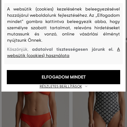
A websütik (cookies) kezelésének beleegyezésével
hozzájárul weboldalunk fejlesztéséhez. Az „Elfogadom
mindet" gombra kattintva beleegyezik abba, hogy
Ajánlott termékek
személyre szabott tartalmat, releváns hirdetéseket
mutassunk és vonzó, online vásárlási élményt
Már csak
6 nap
az akció végéig
Már csak
6 nap
az akci
nyújtsunk Önnek.
adataival tisztességesen járunk el.
Köszönjük,
A
websütik (cookies) használata
ELFOGADOM MINDET
RÉSZLETES BEÁLLÍTÁSOK