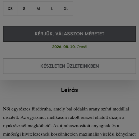
XS
S
M
L
XL
KÉRJÜK, VÁLASSZON MÉRETET
2026. 08. 10.
Önnél
KÉSZLETEN ÜZLETEINKBEN
Leírás
Női egyrészes fürdőruha, amely bal oldalán arany színű medállal
díszített. Az egyszínű, mellkason rakott résszel ellátott dizájn a
nyakrésznél megköthető. Az újrahasznosított anyagnak és a
minőségi kivitelezésnek köszönhetően maximális viselési kényelmet